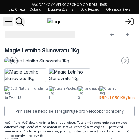
VÁŠ DÁRKOVÝ VELKOOBCHOD OD ROKU 1995
Bez Omezení Odběru
Doprava Zdarma
Gold Reward
Objemová Sleva
Čajové Směsi 1KG
ArTea-13
Magie Letního Slunovratu 1Kg
100% Natural Ingredients
Artisan Product
Handmade
Organic
ArTea-13
RRP : 1 950 Kč / kus
Přihlaste se nebo se zaregistrujte pro velkoobchodní ceny
Ideální pro Vaši detoxikační a hubnoucí dietu. Tato směs obsahuje dva nejvíce
odtokové čaje které Vám pomohou ve stravě: červený a zelený čaj - perfektní
kombinace. A k tomu přidáme kiwi, jahody, ibišek, jablko a šípek. Lahodná chuť
pro dokonalý a zdravý čaj.