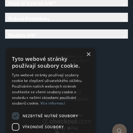
Proč si Vybrat AW?
Právní Podmínky
Rodina AW
×
Ancient Wisdom s.r.o.,
Tyto webové stránky
CTpark Trnava, Prílohy 583/57
používají soubory cookie.
919 26 Zavar
Slovensko
Tyto webové stránky používají soubory
VAT:
cookie ke zlepšení uživatelského zážitku.
Používáním našich webových stránek
souhlasíte se všemi soubory cookie v
IČO: 50920600
souladu s našimi zásadami používání
IČ DPH: SK2120525440
souborů cookie.
Více informací
NEZBYTNĚ NUTNÉ SOUBORY
VÝKONOVÉ SOUBORY