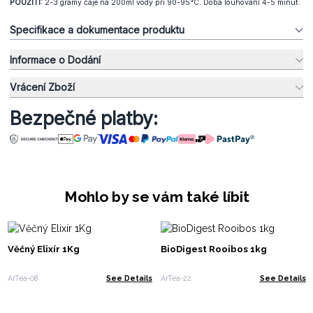
POUŽITÍ:
2-3 gramy čaje na 200ml vody při 90-95°C. Doba louhování 4-5 minut.
Specifikace a dokumentace produktu
Informace o Dodání
Vrácení Zboží
Bezpečné platby:
Mohlo by se vám také líbit
Věčný Elixír 1Kg
BioDigest Rooibos 1kg
ArTea-08
See Details
ArTea-22
See Details