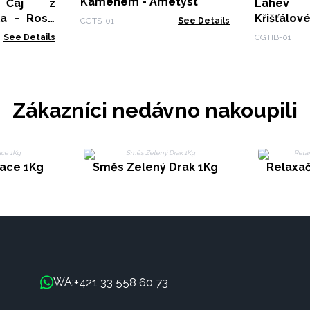
Kamenem - Ametyst
 Čaj z
Láhev
la - Rose
Křišťálo
CGTS-01
See Details
Gold - Am
See Details
CGTIB-01
Zákazníci nedávno nakoupili
ace 1Kg
Směs Zelený Drak 1Kg
Relaxač
+421 33 558 60 73
WA: