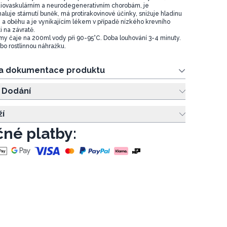
diovaskulárním a neurodegenerativním chorobám, je
uje stárnutí buněk, má protirakovinové účinky, snižuje hladinu
i a oběhu a je vynikajícím lékem v případě nízkého krevního
i na závratě.
my čaje na 200ml vody při 90-95°C. Doba louhování 3-4 minuty.
bo rostlinnou náhražku.
 a dokumentace produktu
 Dodání
ží
né platby: