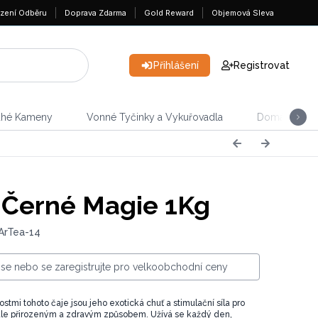
zení Odběru
Doprava Zdarma
Gold Reward
Objemová Sleva
Přihlášení
Registrovat
ahé Kameny
Vonné Tyčinky a Vykuřovadla
Domácnost &
Černé Magie 1Kg
ArTea-14
e se nebo se zaregistrujte pro velkoobchodní ceny
stmi tohoto čaje jsou jeho exotická chuť a stimulační síla pro
ale přirozeným a zdravým způsobem. Užívá se každý den,