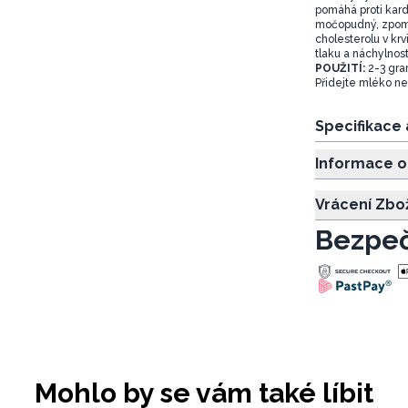
pomáhá proti kar
močopudný, zpomal
cholesterolu v krv
tlaku a náchylnost
POUŽITÍ:
2-3 gra
Přidejte mléko ne
Specifikace
Informace o
Vrácení Zbo
Bezpeč
Mohlo by se vám také líbit