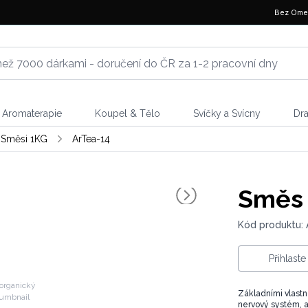
Bez Ome
Aromaterapie
Koupel & Tělo
Svíčky a Svícny
Dr
 Směsi 1KG
ArTea-14
Směs 
Kód produktu: 
Přihlast
organický
Základními vlastno
nervový systém, 