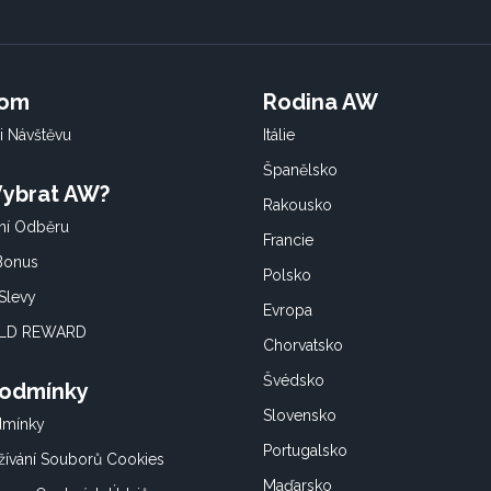
oom
Rodina AW
i Návštěvu
Itálie
Španělsko
 Vybrat AW?
Rakousko
í Odběru
Francie
 Bonus
Polsko
Slevy
Evropa
OLD REWARD
Chorvatsko
Švédsko
Podmínky
Slovensko
dmínky
Portugalsko
ívání Souborů Cookies
Maďarsko