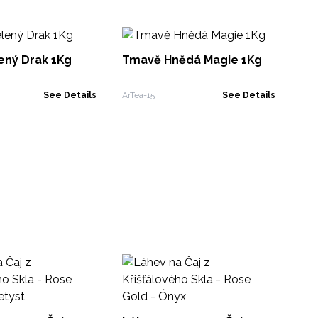
Sm
1K
ený Drak 1Kg
Tmavě Hnědá Magie 1Kg
ArT
See Details
ArTea-15
See Details
50g
ArtT