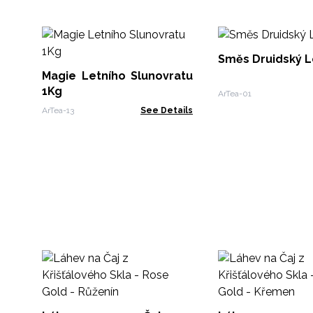
Směs Druidský L
Magie Letního Slunovratu
1Kg
ArTea-01
ArTea-13
See Details