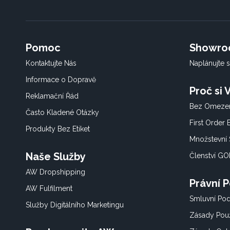
Pomoc
Showr
Kontaktujte Nás
Naplánujte s
Informace o Dopravě
Proč si
Reklamační Řád
Bez Omezen
Často Kladené Otázky
First Order
Produkty Bez Etiket
Množstevní 
Naše Služby
Členství G
AW Dropshipping
Právní 
AW Fulfilment
Smluvní Po
Služby Digitálního Marketingu
Zásady Použ