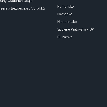
rany Osobních Údajů
Rumunsko
ízení o Bezpečnosti Výrobků
Německo
Nizozemsko
Spojené Království / UK
Bulharsko