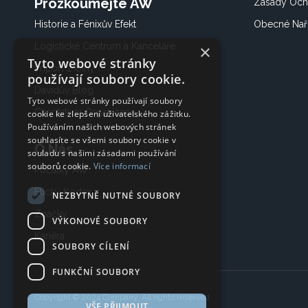
Prozkoumejte AW
Zásady Och
Historie a Fénixův Efekt
Obecné Nař
Logistické Centrum a Kanceláře
×
Tyto webové stránky
Import z Číny
používají soubory cookie.
Davidův Blog
Tyto webové stránky používají soubory
Charitativní Organizace
cookie ke zlepšení uživatelského zážitku.
Používáním našich webových stránek
souhlasíte se všemi soubory cookie v
O Nás
souladu s našimi zásadami používání
souborů cookie.
Více informací
Počátky AW
Etický Kodex
NEZBYTNĚ NUTNÉ SOUBORY
Značky
VÝKONOVÉ SOUBORY
Kariéra
SOUBORY CÍLENÍ
FUNKČNÍ SOUBORY
Copyright © 2024 Company, All rights reserved.
VŠE PŘIJMOUT