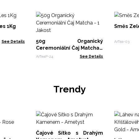
es 1Kg
Směs Zel
50g Organický
See Details
ArTea-03
Ceremoniální Čaj Matcha -
1 Jakost
ArTeaP-24
See Details
Trendy
Čajové Sítko s Drahým