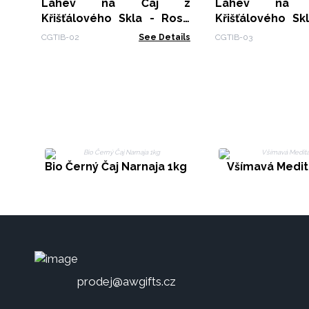
Láhev na Čaj z
Láhev na
Křišťálového Skla - Rose
Křišťálového Sk
Gold - Růženín
Gold - Křemen
CGTIB-02
See Details
CGTIB-03
Bio Černý Čaj Narnaja 1kg
Všímavá Medit
prodej@awgifts.cz