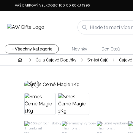
VÁŠ DÁRKOVÝ VELKOOBCHOD OD ROKU 1995
Všechny kategorie
Novinky
Den Otců
Čaj a Čajové Doplňky
Směsi Čajů
Čajové
100% přírodní složky
Řemeslný výrobek
Ručně vyrobené