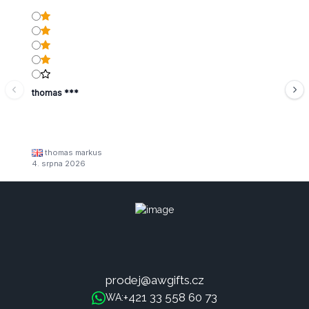
thomas ***
thomas markus
4. srpna 2026
prodej@awgifts.cz
+421 33 558 60 73
WA: