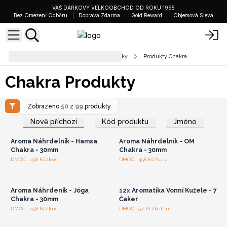
VÁŠ DÁRKOVÝ VELKOOBCHOD OD ROKU 1995
Bez Omezení Odběru
Doprava Zdarma
Gold Reward
Objemová Sleva
Léčebné hůlky a esoterické doplňky
Produkty Chakra
Chakra Produkty
Zobrazeno
50
z
99
produkty
Přihlaste se nebo se
Přihlaste se nebo se
zaregistrujte pro
zaregistrujte pro
Nově příchozí
Kód produktu
Jméno
velkoobchodní ceny
velkoobchodní ceny
Aroma Náhrdelník - Hamsa
Aroma Náhrdelník - OM
Chakra - 30mm
Chakra - 30mm
Přihlaste se nebo se
Přihlaste se nebo se
DMOC : 458 Kč/kus
DMOC : 458 Kč/kus
zaregistrujte pro
zaregistrujte pro
velkoobchodní ceny
velkoobchodní ceny
Aroma Náhrdeník - Jóga
12x
Aromatika Vonní Kužele - 7
Chakra - 30mm
Čaker
Přihlaste se nebo se
Přihlaste se nebo se
DMOC : 458 Kč/kus
DMOC : 54 Kč/balení
zaregistrujte pro
zaregistrujte pro
velkoobchodní ceny
velkoobchodní ceny