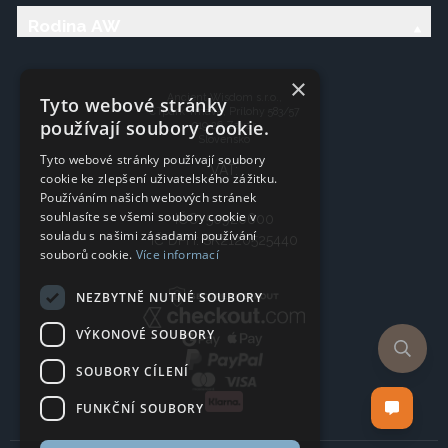
Rodina AW
×
Ancient Wisdom s.r.o.,
Tyto webové stránky
CTpark Trnava, Prílohy 583/57
používají soubory cookie.
919 26 Zavar
Slovensko
Tyto webové stránky používají soubory
VAT:
cookie ke zlepšení uživatelského zážitku.
Používáním našich webových stránek
souhlasíte se všemi soubory cookie v
IČO: 50920600
souladu s našimi zásadami používání
IČ DPH: SK2120525440
souborů cookie.
Více informací
NEZBYTNĚ NUTNÉ SOUBORY
VÝKONOVÉ SOUBORY
SOUBORY CÍLENÍ
FUNKČNÍ SOUBORY