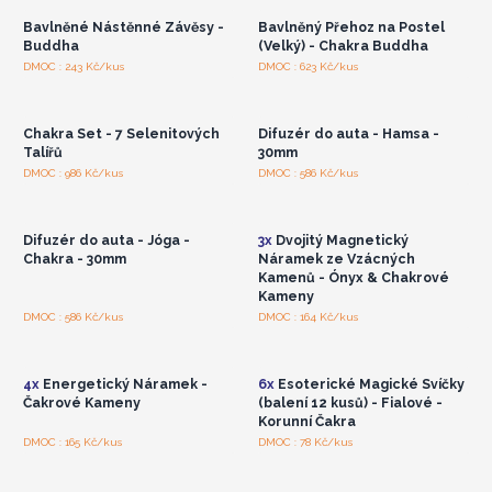
Bavlněné Nástěnné Závěsy -
Bavlněný Přehoz na Postel
Buddha
(Velký) - Chakra Buddha
Přihlaste se nebo se
Přihlaste se nebo se
DMOC : 243 Kč/kus
DMOC : 623 Kč/kus
zaregistrujte pro
zaregistrujte pro
velkoobchodní ceny
velkoobchodní ceny
Chakra Set - 7 Selenitových
Difuzér do auta - Hamsa -
Talířů
30mm
Přihlaste se nebo se
Přihlaste se nebo se
DMOC : 986 Kč/kus
DMOC : 586 Kč/kus
zaregistrujte pro
zaregistrujte pro
velkoobchodní ceny
velkoobchodní ceny
Difuzér do auta - Jóga -
3x
Dvojitý Magnetický
Chakra - 30mm
Náramek ze Vzácných
Kamenů - Ónyx & Chakrové
Kameny
Přihlaste se nebo se
Přihlaste se nebo se
DMOC : 586 Kč/kus
DMOC : 164 Kč/kus
zaregistrujte pro
zaregistrujte pro
velkoobchodní ceny
velkoobchodní ceny
4x
Energetický Náramek -
6x
Esoterické Magické Svíčky
Čakrové Kameny
(balení 12 kusů) - Fialové -
Korunní Čakra
Přihlaste se nebo se
Přihlaste se nebo se
DMOC : 165 Kč/kus
DMOC : 78 Kč/kus
zaregistrujte pro
zaregistrujte pro
velkoobchodní ceny
velkoobchodní ceny