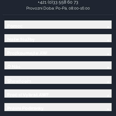
+421 (0)33 558 60 73
Provozní Doba: Po-Pá, 08:00-16:00
Pomoc
Naše Služby
Prozkoumejte AW
O Nás
Showroom
Proč si Vybrat AW?
Právní Podmínky