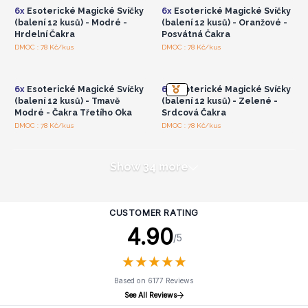
6x
Esoterické Magické Svíčky
6x
Esoterické Magické Svíčky
(balení 12 kusů) - Modré -
(balení 12 kusů) - Oranžové -
Hrdelní Čakra
Posvátná Čakra
Přihlaste se nebo se
Přihlaste se nebo se
DMOC : 78 Kč/kus
DMOC : 78 Kč/kus
zaregistrujte pro
zaregistrujte pro
velkoobchodní ceny
velkoobchodní ceny
6x
Esoterické Magické Svíčky
6x
Esoterické Magické Svíčky
(balení 12 kusů) - Tmavě
(balení 12 kusů) - Zelené -
Modré - Čakra Třetího Oka
Srdcová Čakra
DMOC : 78 Kč/kus
DMOC : 78 Kč/kus
Show 34 more
CUSTOMER RATING
4.90
/5
★
★
★
★
★
★
★
★
★
★
Based on 6177 Reviews
See All Reviews