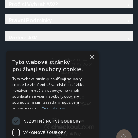
Proč si Vybrat AW?
Právní Podmínky
Rodina AW
×
Ancient Wisdom s.r.o.,
Tyto webové stránky
CTpark Trnava, Prílohy 583/57
používají soubory cookie.
919 26 Zavar
Slovensko
Tyto webové stránky používají soubory
VAT:
cookie ke zlepšení uživatelského zážitku.
Používáním našich webových stránek
souhlasíte se všemi soubory cookie v
IČO: 50920600
souladu s našimi zásadami používání
IČ DPH: SK2120525440
souborů cookie.
Více informací
NEZBYTNĚ NUTNÉ SOUBORY
VÝKONOVÉ SOUBORY