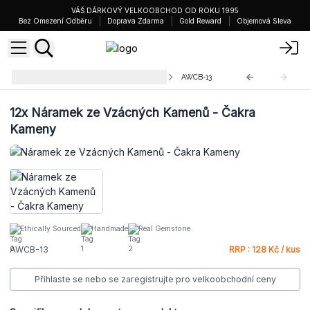
VÁŠ DÁRKOVÝ VELKOOBCHOD OD ROKU 1995
Bez Omezení Odběru
Doprava Zdarma
Gold Reward
Objemová Sleva
Náramky ze Vzácných Kamenů
AWCB-13
12x
Náramek ze Vzácných Kamenů - Čakra
Kameny
Ethically Sourced
Handmade
Real Gemstone
AWCB-13
RRP : 128 Kč / kus
Přihlaste se nebo se zaregistrujte pro velkoobchodní ceny