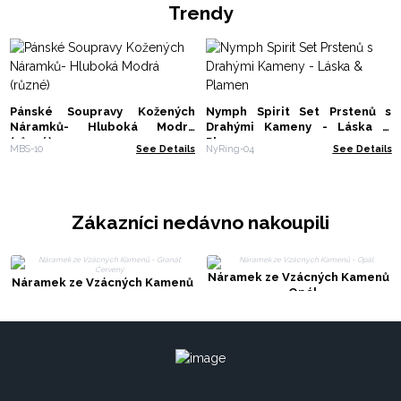
Trendy
Pánské Soupravy Kožených
Nymph Spirit Set Prstenů s
Náramků- Hluboká Modrá
Drahými Kameny - Láska &
(různé)
Plamen
MBS-10
See Details
NyRing-04
See Details
Zákazníci nedávno nakoupili
Náramek ze Vzácných Kamenů
Náramek ze Vzácných Kamenů
- Opál
- Granát Červený