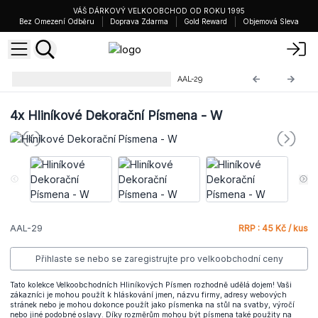
VÁŠ DÁRKOVÝ VELKOOBCHOD OD ROKU 1995
Bez Omezení Odběru
Doprava Zdarma
Gold Reward
Objemová Sleva
Hliníkové Dekorační Písmena
AAL-29
4x
Hliníkové Dekorační Písmena - W
AAL-29
RRP : 45 Kč / kus
Přihlaste se nebo se zaregistrujte pro velkoobchodní ceny
Tato kolekce Velkoobchodních Hliníkových Písmen rozhodně udělá dojem! Vaši
zákazníci je mohou použít k hláskování jmen, názvu firmy, adresy webových
stránek nebo je mohou dokonce použít jako písmenka na stůl na svatby, výročí
nebo jiné podobné oslavy. Díky rozměrům mohou být písmena také použity na