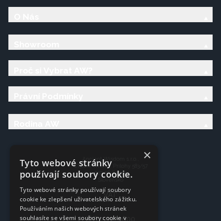
O Nás
Showroom
Proč si Vybrat AW?
Právní Podmínky
Rodina AW
×
Ancient Wisdom s.r.o.,
Tyto webové stránky
CTpark Trnava, Prílohy 583/57
používají soubory cookie.
919 26 Zavar
Slovensko
Tyto webové stránky používají soubory
VAT:
cookie ke zlepšení uživatelského zážitku.
Používáním našich webových stránek
souhlasíte se všemi soubory cookie v
IČO: 50920600