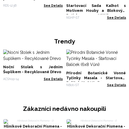
Startovací Sada Kalhot s
RDS-123B
See Details
Motivem Houby a Blokovým
Potiskem s Věšákem na
NSHP-ST
See Details
Oblečení Zdarma
Trendy
Noční Stolek s Jedním
Šuplíkem - Recyklované Dřevo
Přírodní Botanické Vonné
Tyčinky Masala - Startovací
ACShop-14
See Details
Balíček (6x8 Vůní)
NBoti-ST
See Details
Zákazníci nedávno nakoupili
Hliníkové Dekorační Písmena -
Hliníkové Dekorační Písmena -