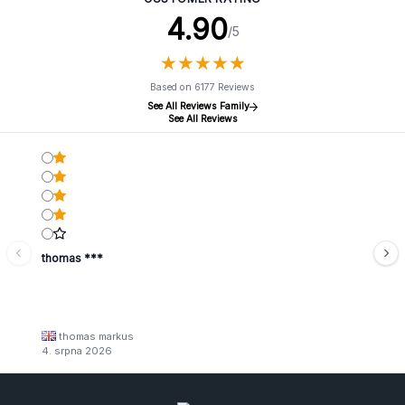
4.90
/5
★
★
★
★
★
★
★
★
★
★
Based on 6177 Reviews
See All Reviews Family
See All Reviews
thomas ***
thomas markus
4. srpna 2026