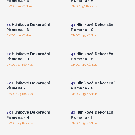
Písmena - @
Písmena - A
Přihlaste se nebo se
Přihlaste se nebo se
DMOC : 50 Kč/kus
DMOC : 50 Kč/kus
zaregistrujte pro
zaregistrujte pro
velkoobchodní ceny
velkoobchodní ceny
4x
Hliníkové Dekorační
4x
Hliníkové Dekorační
Písmena - B
Písmena - C
Přihlaste se nebo se
Přihlaste se nebo se
DMOC : 50 Kč/kus
DMOC : 45 Kč/kus
zaregistrujte pro
zaregistrujte pro
velkoobchodní ceny
velkoobchodní ceny
4x
Hliníkové Dekorační
4x
Hliníkové Dekorační
Písmena - D
Písmena - E
Přihlaste se nebo se
Přihlaste se nebo se
DMOC : 45 Kč/kus
DMOC : 45 Kč/kus
zaregistrujte pro
zaregistrujte pro
velkoobchodní ceny
velkoobchodní ceny
4x
Hliníkové Dekorační
4x
Hliníkové Dekorační
Písmena - F
Písmena - G
Přihlaste se nebo se
Přihlaste se nebo se
DMOC : 45 Kč/kus
DMOC : 45 Kč/kus
zaregistrujte pro
zaregistrujte pro
velkoobchodní ceny
velkoobchodní ceny
4x
Hliníkové Dekorační
4x
Hliníkové Dekorační
Písmena - H
Písmena - I
Přihlaste se nebo se
Přihlaste se nebo se
DMOC : 45 Kč/kus
DMOC : 45 Kč/kus
zaregistrujte pro
zaregistrujte pro
velkoobchodní ceny
velkoobchodní ceny