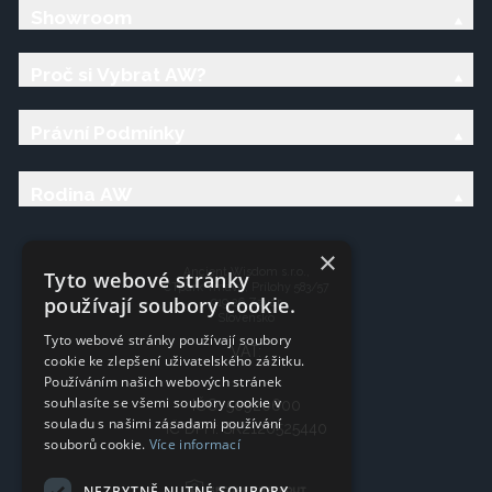
Showroom
Proč si Vybrat AW?
Právní Podmínky
Rodina AW
×
Ancient Wisdom s.r.o.,
Tyto webové stránky
CTpark Trnava, Prílohy 583/57
používají soubory cookie.
919 26 Zavar
Slovensko
Tyto webové stránky používají soubory
VAT:
cookie ke zlepšení uživatelského zážitku.
Používáním našich webových stránek
souhlasíte se všemi soubory cookie v
IČO: 50920600
souladu s našimi zásadami používání
IČ DPH: SK2120525440
souborů cookie.
Více informací
NEZBYTNĚ NUTNÉ SOUBORY