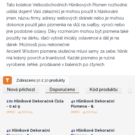
Tato kolekce Velkoobchodních Hliníkových Písmen rozhodně
udělá dojem! Vaši zákazníci je mohou použít k hláskování
jmen, názvu firmy, adresy webových stránek nebo je mohou
dokonce použít jako písmenka na stůl na svatby, výročí nebo
jiné podobné oslavy. Díky rozměrům mohou být písmena také
použity na dárku, stačí vybrat iniciály oslavence a dát je na
dárek. Možnosti jsou nekonečné.
Ancient Wisdom písmena skutečně mluví samy za sebe, hliník
má krásný povrch a trvanlivost. Každé písmeno je ručně
vyrobené, lehké, prodávané v baleních po čtyřech.
Zobrazeno
30
z
30
produkty
Přihlaste se nebo se
Přihlaste se nebo se
zaregistrujte pro
zaregistrujte pro
Nově příchozí
Doporučeno
Kód produktu
velkoobchodní ceny
velkoobchodní ceny
10x
Hliníkové Dekoračné Čísla
4x
Hliníkové Dekorační
- 0 až 9
Písmena - &
Přihlaste se nebo se
Přihlaste se nebo se
DMOC : 45 Kč/kus
DMOC : 45 Kč/kus
zaregistrujte pro
zaregistrujte pro
velkoobchodní ceny
velkoobchodní ceny
4x
Hliníkové Dekorační
4x
Hliníkové Dekorační