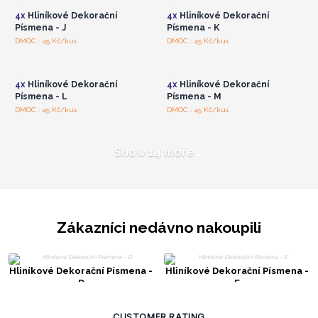
4x
Hliníkové Dekorační
4x
Hliníkové Dekorační
Písmena - J
Písmena - K
Přihlaste se nebo se
Přihlaste se nebo se
DMOC : 45 Kč/kus
DMOC : 45 Kč/kus
zaregistrujte pro
zaregistrujte pro
velkoobchodní ceny
velkoobchodní ceny
4x
Hliníkové Dekorační
4x
Hliníkové Dekorační
Písmena - L
Písmena - M
DMOC : 45 Kč/kus
DMOC : 45 Kč/kus
Show 14 more
Zákazníci nedávno nakoupili
Hliníkové Dekorační Písmena -
Hliníkové Dekorační Písmena -
D
E
CUSTOMER RATING