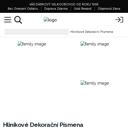
VÁŠ DÁRKOVÝ VELKOOBCHOD OD ROKU 1995
Bez Omezení Odběru
Doprava Zdarma
Gold Reward
Objemová Sleva
Prodejní vystavovací stojany
Hliníkové Dekorační Písmena
Hliníkové Dekorační Písmena