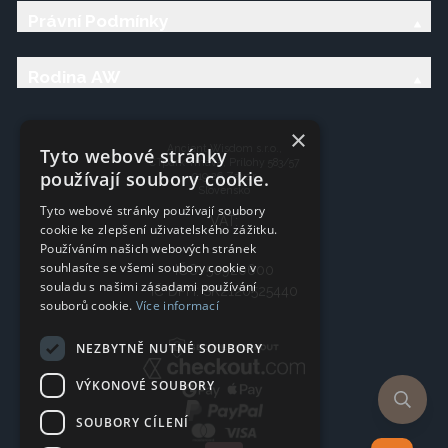
Právní Podmínky
Rodina AW
×
Ancient Wisdom s.r.o.,
Tyto webové stránky
CTpark Trnava, Prílohy 583/57
používají soubory cookie.
919 26 Zavar
Slovensko
Tyto webové stránky používají soubory
VAT:
cookie ke zlepšení uživatelského zážitku.
Používáním našich webových stránek
souhlasíte se všemi soubory cookie v
IČO: 50920600
souladu s našimi zásadami používání
IČ DPH: SK2120525440
souborů cookie.
Více informací
NEZBYTNĚ NUTNÉ SOUBORY
VÝKONOVÉ SOUBORY
SOUBORY CÍLENÍ