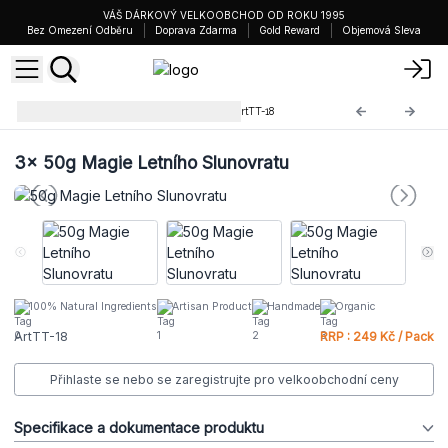
VÁŠ DÁRKOVÝ VELKOOBCHOD OD ROKU 1995
Bez Omezení Odběru
Doprava Zdarma
Gold Reward
Objemová Sleva
Směsi Čajů v Plechovkách
ArtTT-18
3x
50g Magie Letního Slunovratu
100% Natural Ingredients
Artisan Product
Handmade
Organic
ArtTT-18
RRP : 249 Kč / Pack
Přihlaste se nebo se zaregistrujte pro velkoobchodní ceny
Specifikace a dokumentace produktu