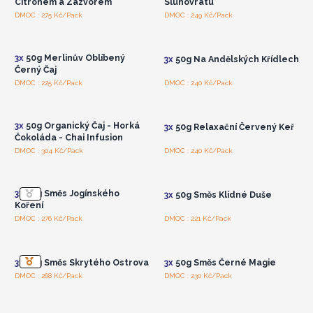
Citronem a Zázvorem
Slunovratu
Přihlaste se nebo se
Přihlaste se nebo se
DMOC : 275 Kč/Pack
DMOC : 249 Kč/Pack
zaregistrujte pro
zaregistrujte pro
velkoobchodní ceny
velkoobchodní ceny
3x
50g Merlinův Oblíbený
3x
50g Na Andělských Křídlech
Černý Čaj
Přihlaste se nebo se
Přihlaste se nebo se
DMOC : 225 Kč/Pack
DMOC : 240 Kč/Pack
zaregistrujte pro
zaregistrujte pro
velkoobchodní ceny
velkoobchodní ceny
3x
50g Organický Čaj - Horká
3x
50g Relaxační Červený Keř
Čokoláda - Chai Infusion
Přihlaste se nebo se
Přihlaste se nebo se
DMOC : 304 Kč/Pack
DMOC : 240 Kč/Pack
zaregistrujte pro
zaregistrujte pro
velkoobchodní ceny
velkoobchodní ceny
3x
50g Směs Jogínského
3x
50g Směs Klidné Duše
Koření
Přihlaste se nebo se
Přihlaste se nebo se
DMOC : 276 Kč/Pack
DMOC : 221 Kč/Pack
zaregistrujte pro
zaregistrujte pro
velkoobchodní ceny
velkoobchodní ceny
3x
50g Směs Skrytého Ostrova
3x
50g Směs Černé Magie
Přihlaste se nebo se
Přihlaste se nebo se
DMOC : 268 Kč/Pack
DMOC : 230 Kč/Pack
zaregistrujte pro
zaregistrujte pro
velkoobchodní ceny
velkoobchodní ceny