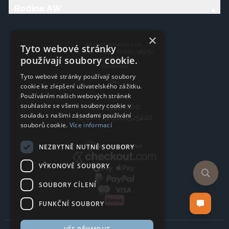
Rodina AW
×
Ancient Wisdom s.r.o.,
Tyto webové stránky
CTpark Trnava, Prílohy 583/57
používají soubory cookie.
919 26 Zavar
Slovensko
Tyto webové stránky používají soubory
VAT:
cookie ke zlepšení uživatelského zážitku.
Používáním našich webových stránek
souhlasíte se všemi soubory cookie v
IČO: 50920600
souladu s našimi zásadami používání
IČ DPH: SK2120525440
souborů cookie.
Více informací
NEZBYTNĚ NUTNÉ SOUBORY
VÝKONOVÉ SOUBORY
SOUBORY CÍLENÍ
FUNKČNÍ SOUBORY