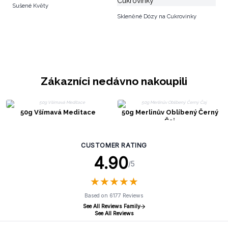
Sušené Květy
Skleněné Dózy na Cukrovinky
Zákazníci nedávno nakoupili
50g Všímavá Meditace
50g Merlinův Oblíbený Černý
Čaj
CUSTOMER RATING
4.90
/5
★
★
★
★
★
★
★
★
★
★
Based on 6177 Reviews
See All Reviews Family
See All Reviews