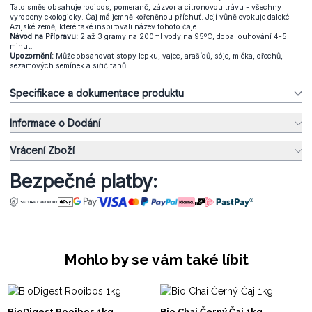
Tato směs obsahuje rooibos, pomeranč, zázvor a citronovou trávu - všechny
vyrobeny ekologicky. Čaj má jemně kořeněnou příchuť. Její vůně evokuje daleké
Azijské země, které také inspirovali název tohoto čaje.
Návod na Přípravu:
2 až 3 gramy na 200ml vody na 95ºC, doba louhování 4-5
minut.
Upozornění:
Může obsahovat stopy lepku, vajec, arašídů, sóje, mléka, ořechů,
sezamových semínek a siřičitanů.
Specifikace a dokumentace produktu
Informace o Dodání
Vrácení Zboží
Bezpečné platby:
Mohlo by se vám také líbit
BioDigest Rooibos 1kg
Bio Chai Černý Čaj 1kg