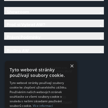
Showroom
Proč si Vybrat AW?
Právní Podmínky
Rodina AW
×
Ancient Wisdom s.r.o.,
Tyto webové stránky
CTpark Trnava, Prílohy 583/57
používají soubory cookie.
919 26 Zavar
Slovensko
Tyto webové stránky používají soubory
VAT:
cookie ke zlepšení uživatelského zážitku.
Používáním našich webových stránek
souhlasíte se všemi soubory cookie v
IČO: 50920600
souladu s našimi zásadami používání
IČ DPH: SK2120525440
souborů cookie.
Více informací