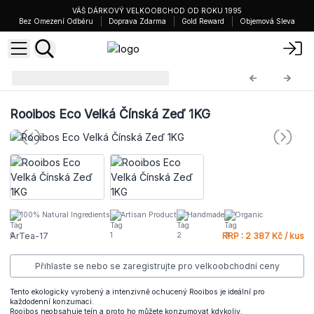
VÁŠ DÁRKOVÝ VELKOOBCHOD OD ROKU 1995
Bez Omezení Odběru
Doprava Zdarma
Gold Reward
Objemová Sleva
Čajové Směsi 1KG
ArTea-17
Rooibos Eco Velká Čínská Zeď 1KG
100% Natural Ingredients
Artisan Product
Handmade
Organic
ArTea-17
RRP : 2 387 Kč / kus
Přihlaste se nebo se zaregistrujte pro velkoobchodní ceny
Tento ekologicky vyrobený a intenzivně ochucený Rooibos je ideální pro
každodenní konzumaci.
Rooibos neobsahuje teín a proto ho můžete konzumovat kdykoliv.