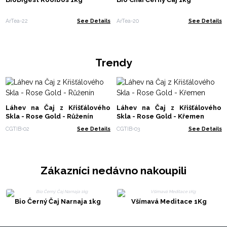
ArTea-22
See Details
ArTea-20
See Details
Trendy
Láhev na Čaj z Křišťálového
Láhev na Čaj z Křišťálového
Skla - Rose Gold - Růženín
Skla - Rose Gold - Křemen
CGTIB-02
See Details
CGTIB-03
See Details
Zákazníci nedávno nakoupili
Bio Černý Čaj Narnaja 1kg
Všímavá Meditace 1Kg