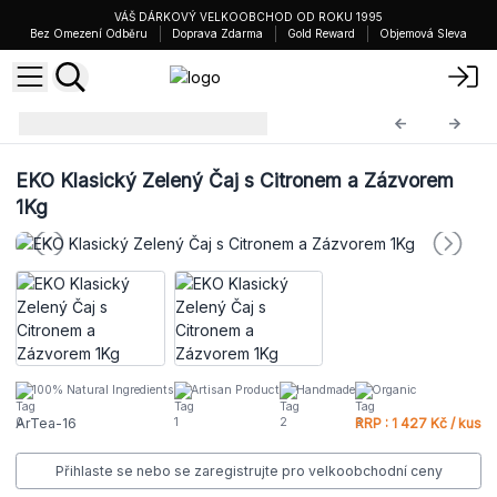
VÁŠ DÁRKOVÝ VELKOOBCHOD OD ROKU 1995
Bez Omezení Odběru
Doprava Zdarma
Gold Reward
Objemová Sleva
Čajové Směsi 1KG
ArTea-16
EKO Klasický Zelený Čaj s Citronem a Zázvorem
1Kg
100% Natural Ingredients
Artisan Product
Handmade
Organic
ArTea-16
RRP : 1 427 Kč / kus
Přihlaste se nebo se zaregistrujte pro velkoobchodní ceny