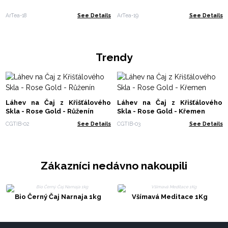
ArTea-18
See Details
ArTea-19
See Details
Trendy
Láhev na Čaj z Křišťálového
Láhev na Čaj z Křišťálového
Skla - Rose Gold - Růženín
Skla - Rose Gold - Křemen
CGTIB-02
See Details
CGTIB-03
See Details
Zákazníci nedávno nakoupili
Bio Černý Čaj Narnaja 1kg
Všímavá Meditace 1Kg