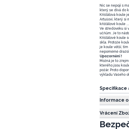
Nic se nepojí s m
který se dívá do 
Křišťálová koule j
Artušovi, který si
křišťálové koule ...
Ve středověku si v
učňům. Je to nást
Křišťálové koule s
skla. Protože kou
je koule větší, tí
nepoměrně dražší
Upozornění !
Možná je to zřejm
kterého jsou koul
požár. Proto dopor
výkladu Vašeho o
Specifikace
Informace o
Vrácení Zbo
Bezpeč