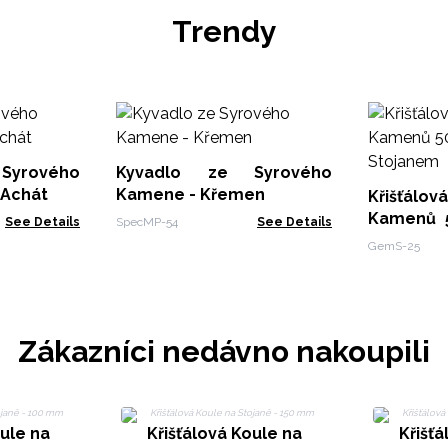
Trendy
Syrového
Kyvadlo ze Syrového
 Achát
Kamene - Křemen
Křišťálov
Kamenů 
See Details
SpecMP-54
See Details
se Stoja
GemS-25
Zákazníci nedávno nakoupili
oule na
Křišťálová Koule na
Křišťá