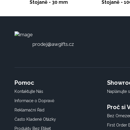
Stojaně - 30 mm
Stojaně - 1
prodej@awgifts.cz
Pomoc
Showr
Kontaktujte Nás
Naplánujte s
Informace o Dopravě
Proč si
Reklamační Řád
Bez Omezen
Často Kladené Otázky
First Order
Produkty Bez Etiket