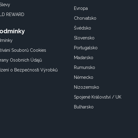
Slevy
Evropa
OLD REWARD
Chorvatsko
Švédsko
Podmínky
Slovensko
dmínky
Portugalsko
ívání Souborů Cookies
Maďarsko
rany Osobních Údajů
Rumunsko
ízení o Bezpečnosti Výrobků
Německo
Nizozemsko
Spojené Království / UK
Bulharsko