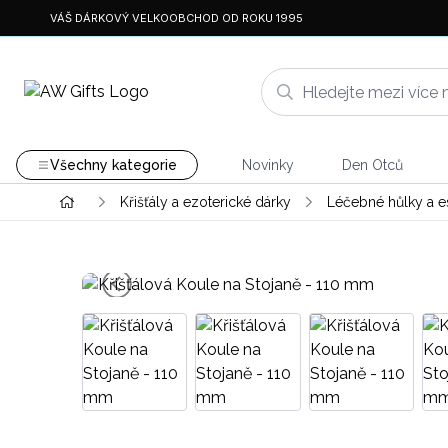
VÁŠ DÁRKOVÝ VELKOOBCHOD OD ROKU 1995
Všechny kategorie
Novinky
Den Otců
Křišťály a ezoterické dárky
Léčebné hůlky a e