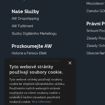
Množstevní 
Naše Služby
Členství G
AW Dropshipping
Právní 
AW Fulfilment
Smluvní Po
Služby Digitálního Marketingu
Zásady Použ
Prozkoumejte AW
Zásady Och
Historie a Fénixův Efekt
Obecné Nař
Logistické Centrum a Kanceláře
×
Tyto webové stránky
Import z Číny
používají soubory cookie.
Davidův Blog
Tyto webové stránky používají soubory
Charitativní Organizace
cookie ke zlepšení uživatelského zážitku.
Používáním našich webových stránek
souhlasíte se všemi soubory cookie v
O Nás
souladu s našimi zásadami používání
souborů cookie.
Více informací
Počátky AW