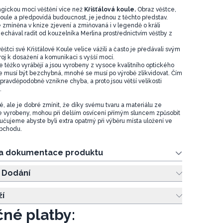
agickou mocí věštění více než
Křišťálová koule.
Obraz věštce,
koule a předpovídá budoucnost, je jednou z těchto představ.
e zmíněna v knize zjevení a zmiňovaná i v legendě o králi
 nechával radit od kouzelníka Merlina prostřednictvím věštby z
ěštci své Křišťálové Koule velice vážili a často je předávali svým
roj k dosažení a komunikaci s vyšší mocí.
e těžko vyrábějí a jsou vyrobeny z vysoce kvalitního optického
le musí být bezchybná, mnohé se musí po výrobě zlikvidovat. Čím
m pravděpodobně vznikne chyba, a proto jsou větší velikosti
.
é, ale je dobré zmínit, že díky svému tvaru a materiálu ze
e vyrobeny, mohou při delším osvícení přímým sluncem způsobit
učujeme abyste byli extra opatrný při výběru místa uložení ve
bchodu.
 a dokumentace produktu
 Dodání
ží
né platby: