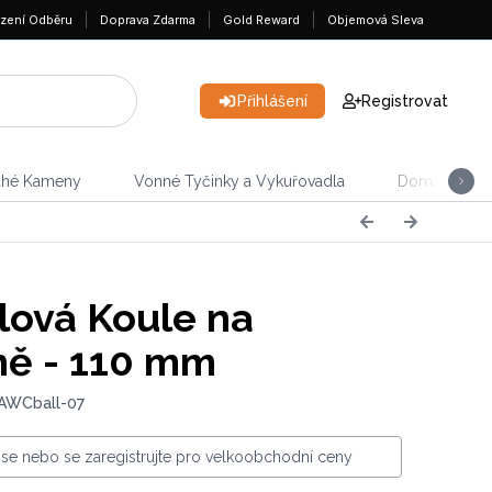
zení Odběru
Doprava Zdarma
Gold Reward
Objemová Sleva
Přihlášení
Registrovat
ahé Kameny
Vonné Tyčinky a Vykuřovadla
Domácnost &
álová Koule na
ně - 110 mm
 AWCball-07
e se nebo se zaregistrujte pro velkoobchodní ceny