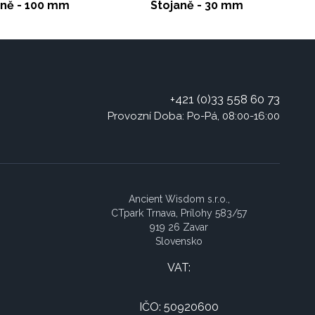
aně - 100 mm
Stojaně - 30 mm
+421 (0)33 558 60 73
Provozní Doba: Po-Pá, 08:00-16:00
Ancient Wisdom s.r.o.,
CTpark Trnava, Prílohy 583/57
919 26 Zavar
Slovensko
VAT:
IČO: 50920600