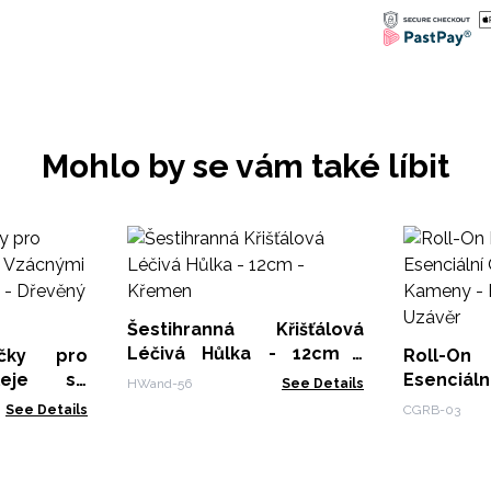
Mohlo by se vám také líbit
Šestihranná Křišťálová
Léčivá Hůlka - 12cm -
ičky pro
Roll-On
Křemen
Oleje se
Esenciá
HWand-56
See Details
ameny -
Vzácný
See Details
CGRB-03
ý Uzávěr
Růženín -