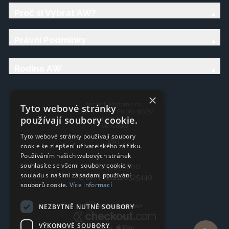
Proč si Vybrat AW?
Právní Podmínky
Rodina AW
×
Ancient Wisdom s.r.o.,
Tyto webové stránky
CTpark Trnava, Prílohy 583/57
používají soubory cookie.
919 26 Zavar
Slovensko
Tyto webové stránky používají soubory
VAT:
cookie ke zlepšení uživatelského zážitku.
Používáním našich webových stránek
souhlasíte se všemi soubory cookie v
IČO: 50920600
souladu s našimi zásadami používání
IČ DPH: SK2120525440
souborů cookie.
Více informací
NEZBYTNĚ NUTNÉ SOUBORY
VÝKONOVÉ SOUBORY