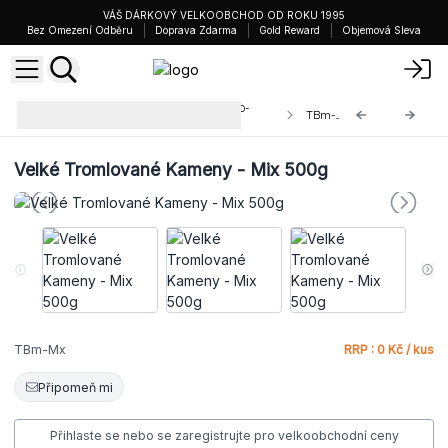
VÁŠ DÁRKOVÝ VELKOOBCHOD OD ROKU 1995
Bez Omezení Odběru
Doprava Zdarma
Gold Reward
Objemová Sleva
Střední a Velké Vzácné Kameny 10-
TBm-Mx
25mm a 20-30mm
Velké Tromlované Kameny - Mix 500g
TBm-Mx
RRP : 0 Kč / kus
Připomeň mi
Přihlaste se nebo se zaregistrujte pro velkoobchodní ceny