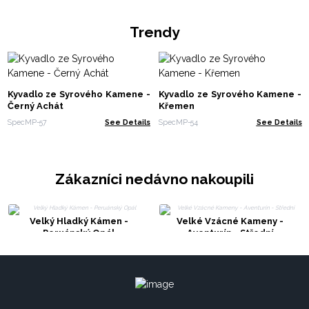
Trendy
Kyvadlo ze Syrového Kamene -
Kyvadlo ze Syrového Kamene -
Černý Achát
Křemen
SpecMP-57
See Details
SpecMP-54
See Details
Zákazníci nedávno nakoupili
Velký Hladký Kámen -
Velké Vzácné Kameny -
Peruánský Opál
Aventurín - Střední