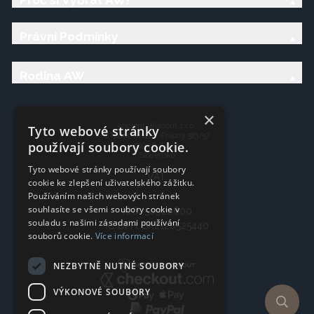
Právní Podmínky
Rodina AW
×
Ancient Wisdom s.r.o.,
Tyto webové stránky
CTpark Trnava, Prílohy 583/57
používají soubory cookie.
919 26 Zavar
Slovensko
Tyto webové stránky používají soubory
VAT:
cookie ke zlepšení uživatelského zážitku.
Používáním našich webových stránek
souhlasíte se všemi soubory cookie v
IČO: 50920600
souladu s našimi zásadami používání
IČ DPH: SK2120525440
souborů cookie.
Více informací
NEZBYTNĚ NUTNÉ SOUBORY
VÝKONOVÉ SOUBORY