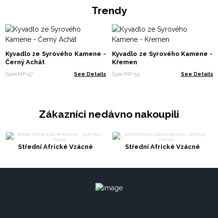
Trendy
Kyvadlo ze Syrového Kamene -
Kyvadlo ze Syrového Kamene -
Černý Achát
Křemen
SpecMP-57
See Details
SpecMP-54
See Details
Zákazníci nedávno nakoupili
Střední Africké Vzácné
Střední Africké Vzácné
Kameny - Tygří Oko - Pestré
Kameny - Ametyst - Chevron