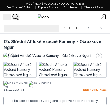
VÁŠ DÁRKOVÝ VELKOOBCHOD OD ROKU 1995
Bez Omezení Odběru
Doprava Zdarma
Gold Reward
Objemová Sleva
Střední Africké Vzácné Kameny
ATumbleM-21
25-45mm
12x
Střední Africké Vzácné Kameny - Obrázkové
Nguni
Ethically Sourced
Real Gemstone
ATumbleM-21
RRP : 21 Kč / kus
Přihlaste se nebo se zaregistrujte pro velkoobchodní ceny