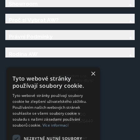
Showroom
Proč si Vybrat AW?
Právní Podmínky
Rodina AW
×
Ancient Wisdom s.r.o.,
Tyto webové stránky
CTpark Trnava, Prílohy 583/57
používají soubory cookie.
919 26 Zavar
Slovensko
Tyto webové stránky používají soubory
VAT:
cookie ke zlepšení uživatelského zážitku.
Používáním našich webových stránek
souhlasíte se všemi soubory cookie v
IČO: 50920600
souladu s našimi zásadami používání
IČ DPH: SK2120525440
souborů cookie.
Více informací
NEZBYTNĚ NUTNÉ SOUBORY