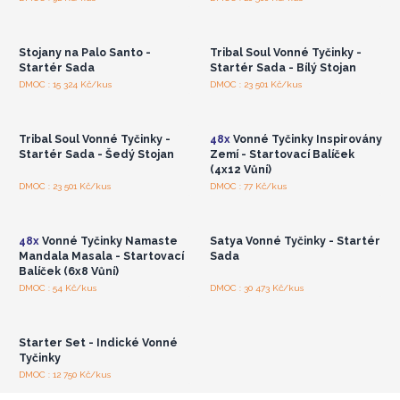
zaregistrujte pro
zaregistrujte pro
velkoobchodní ceny
velkoobchodní ceny
Stojany na Palo Santo -
Tribal Soul Vonné Tyčinky -
Startér Sada
Startér Sada - Bílý Stojan
Přihlaste se nebo se
Přihlaste se nebo se
DMOC : 15 324 Kč/kus
DMOC : 23 501 Kč/kus
zaregistrujte pro
zaregistrujte pro
velkoobchodní ceny
velkoobchodní ceny
Tribal Soul Vonné Tyčinky -
48x
Vonné Tyčinky Inspirovány
Startér Sada - Šedý Stojan
Zemí - Startovací Balíček
(4x12 Vůní)
Přihlaste se nebo se
Přihlaste se nebo se
DMOC : 23 501 Kč/kus
DMOC : 77 Kč/kus
zaregistrujte pro
zaregistrujte pro
velkoobchodní ceny
velkoobchodní ceny
48x
Vonné Tyčinky Namaste
Satya Vonné Tyčinky - Startér
Mandala Masala - Startovací
Sada
Balíček (6x8 Vůní)
Přihlaste se nebo se
DMOC : 54 Kč/kus
DMOC : 30 473 Kč/kus
zaregistrujte pro
velkoobchodní ceny
Starter Set - Indické Vonné
Tyčinky
DMOC : 12 750 Kč/kus