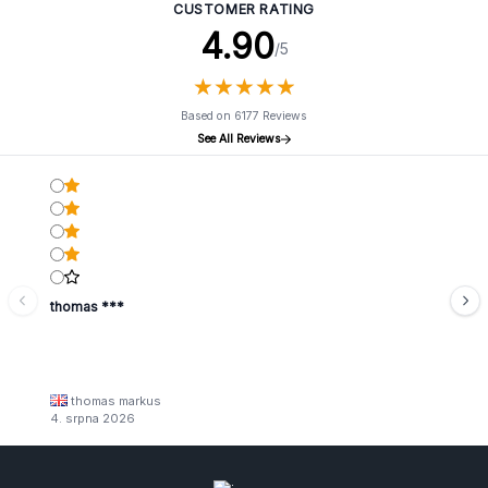
CUSTOMER RATING
4.90
/5
★
★
★
★
★
★
★
★
★
★
Based on 6177 Reviews
See All Reviews
thomas ***
thomas markus
4. srpna 2026