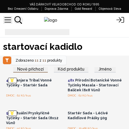
VÁŠ DÁRKOVÝ VELKOOBCHOD OD ROKU 1995
Bez Omezení Odběru
Doprava Zdarma
Gold Reward
Objemová Sleva
startovací kadidlo
startovací kadidlo
Zobrazeno
11
z
11
produkty
Přihlaste se nebo se
Přihlaste se nebo se
zaregistrujte pro
zaregistrujte pro
Nově příchozí
Kód produktu
Jméno
velkoobchodní ceny
velkoobchodní ceny
48x
Banjara Tribal Vonné
48x
Přírodní Botanické Vonné
Tyčinky - Startér Sada
Tyčinky Masala - Startovací
Balíček (6x8 Vůní)
Přihlaste se nebo se
Přihlaste se nebo se
DMOC : 62 Kč/kus
DMOC : 62 Kč/kus
zaregistrujte pro
zaregistrujte pro
velkoobchodní ceny
velkoobchodní ceny
96x
Rituální Pryskyřičné
Startér Sada - Léčivé
Tyčinky - Startér Sada (8x12
Kadidlové Prášky 50g
Vůní)
Přihlaste se nebo se
Přihlaste se nebo se
DMOC : 92 Kč/kus
DMOC : 20 566 Kč/kus