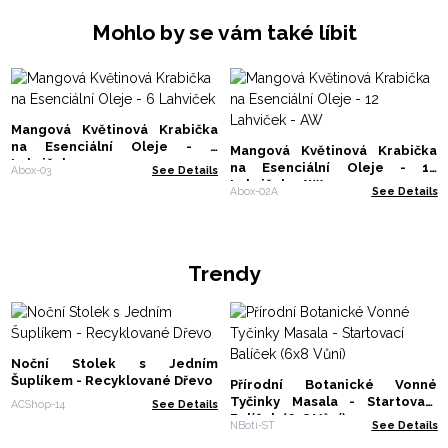
Mohlo by se vám také líbit
Mangová Květinová Krabička
na Esenciální Oleje - 6
Mangová Květinová Krabička
Lahviček
na Esenciální Oleje - 12
Abox-03
See Details
Lahviček - AW
Abox-02A
See Details
Trendy
Noční Stolek s Jedním
Šuplíkem - Recyklované Dřevo
Přírodní Botanické Vonné
Tyčinky Masala - Startovací
ACShop-14
See Details
Balíček (6x8 Vůní)
NBoti-ST
See Details