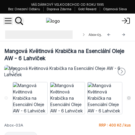
VÁŠ DÁRKOVÝ VELKOOBCHOD OD ROKU 1995
Bez Omezení Odběru
Doprava Zdarma
Gold Reward
Objemová Sleva
Mangové Krabičky na Esenciální
Abox-03A
Oleje
Mangová Květinová Krabička na Esenciální Oleje
AW - 6 Lahviček
Abox-03A
RRP : 400 Kč / kus