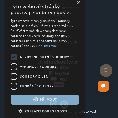
×
Ancient Wisdom s.r.o.,
Tyto webové stránky
CTpark Trnava, Prílohy 583/57
používají soubory cookie.
919 26 Zavar
Slovensko
Tyto webové stránky používají soubory
VAT:
cookie ke zlepšení uživatelského zážitku.
Používáním našich webových stránek
souhlasíte se všemi soubory cookie v
IČO: 50920600
souladu s našimi zásadami používání
IČ DPH: SK2120525440
souborů cookie.
Více informací
NEZBYTNĚ NUTNÉ SOUBORY
VÝKONOVÉ SOUBORY
SOUBORY CÍLENÍ
FUNKČNÍ SOUBORY
VŠE PŘIJMOUT
ZOBRAZIT PODROBNOSTI
Copyright © 2024 Company, All rights reserved.