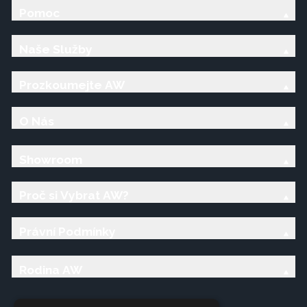
Pomoc
Naše Služby
Prozkoumejte AW
O Nás
Showroom
Proč si Vybrat AW?
Právní Podmínky
Rodina AW