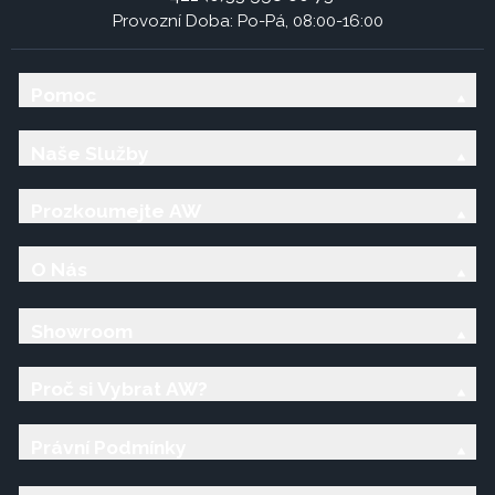
Provozní Doba: Po-Pá, 08:00-16:00
Pomoc
Naše Služby
Prozkoumejte AW
O Nás
Showroom
Proč si Vybrat AW?
Právní Podmínky