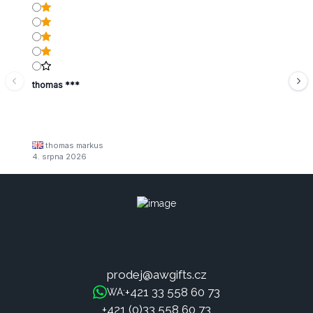
thomas ***
thomas markus
4. srpna 2026
prodej@awgifts.cz
+421 33 558 60 73
WA:
+421 (0)33 558 60 73