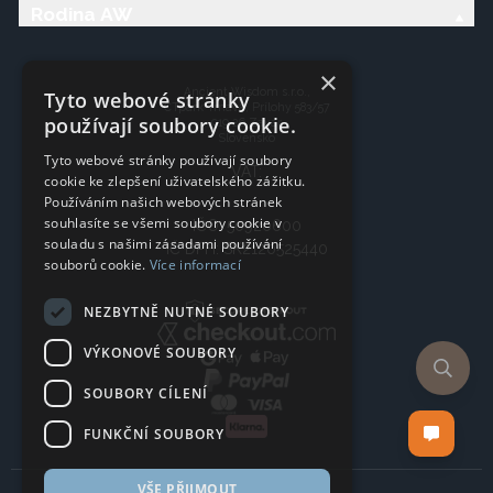
Rodina AW
×
Ancient Wisdom s.r.o.,
Tyto webové stránky
CTpark Trnava, Prílohy 583/57
používají soubory cookie.
919 26 Zavar
Slovensko
Tyto webové stránky používají soubory
VAT:
cookie ke zlepšení uživatelského zážitku.
Používáním našich webových stránek
souhlasíte se všemi soubory cookie v
IČO: 50920600
souladu s našimi zásadami používání
IČ DPH: SK2120525440
souborů cookie.
Více informací
NEZBYTNĚ NUTNÉ SOUBORY
VÝKONOVÉ SOUBORY
SOUBORY CÍLENÍ
FUNKČNÍ SOUBORY
VŠE PŘIJMOUT