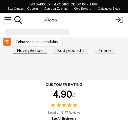
VÁŠ DÁRKOVÝ VELKOOBCHOD OD ROKU 1995
Bez Omezení Odběru
Doprava Zdarma
Gold Reward
Objemová Sleva
efekt fénixe
Zobrazeno
0
z
0
produkty
Nově příchozí
Kód produktu
Jméno
CUSTOMER RATING
4.90
/5
★
★
★
★
★
★
★
★
★
★
Based on 6177 Reviews
See All Reviews