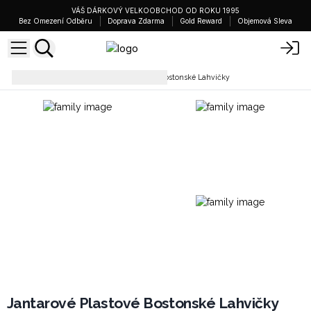
VÁŠ DÁRKOVÝ VELKOOBCHOD OD ROKU 1995
Bez Omezení Odběru
Doprava Zdarma
Gold Reward
Objemová Sleva
Láhve
Jantarové Plastové Bostonské Lahvičky
Jantarové Plastové Bostonské Lahvičky