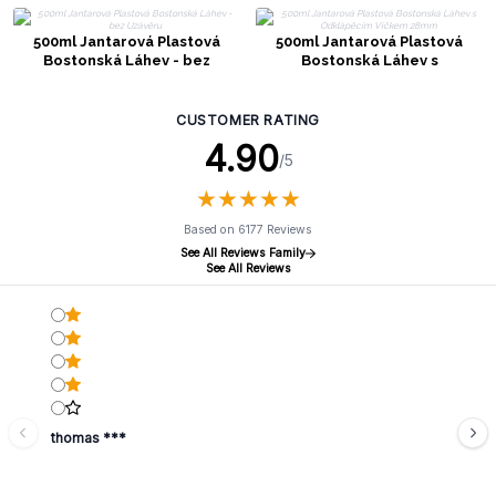
500ml Jantarová Plastová
500ml Jantarová Plastová
Bostonská Láhev - bez
Bostonská Láhev s
Uzávěru
Odklápěcím Víčkem 28mm
CUSTOMER RATING
4.90
/5
★
★
★
★
★
★
★
★
★
★
Based on 6177 Reviews
See All Reviews Family
See All Reviews
thomas ***