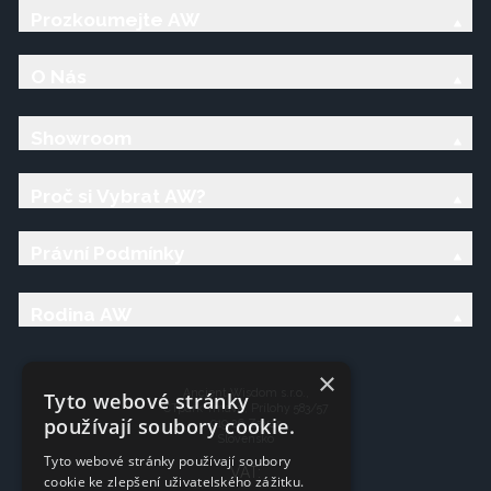
Prozkoumejte AW
O Nás
Showroom
Proč si Vybrat AW?
Právní Podmínky
Rodina AW
×
Ancient Wisdom s.r.o.,
Tyto webové stránky
CTpark Trnava, Prílohy 583/57
používají soubory cookie.
919 26 Zavar
Slovensko
Tyto webové stránky používají soubory
VAT:
cookie ke zlepšení uživatelského zážitku.