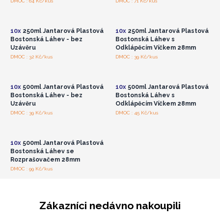
Přihlaste se nebo se
Přihlaste se nebo se
DMOC : 64 Kč/kus
DMOC : 71 Kč/kus
✅ K dispozici s různými možnostmi uzávěrů
zaregistrujte pro
zaregistrujte pro
velkoobchodní ceny
velkoobchodní ceny
Zásobte se těmito vysoce kvalitními jantarovými
plastovými lahvemi a dodejte svým výrobkům stylový a
10x
250ml Jantarová Plastová
10x
250ml Jantarová Plastová
praktický vzhled!
Bostonská Láhev - bez
Bostonská Láhev s
Uzávěru
Odklápěcím Víčkem 28mm
Přihlaste se nebo se
Přihlaste se nebo se
DMOC : 32 Kč/kus
DMOC : 39 Kč/kus
zaregistrujte pro
zaregistrujte pro
velkoobchodní ceny
velkoobchodní ceny
10x
500ml Jantarová Plastová
10x
500ml Jantarová Plastová
Bostonská Láhev - bez
Bostonská Láhev s
Uzávěru
Odklápěcím Víčkem 28mm
Přihlaste se nebo se
DMOC : 39 Kč/kus
DMOC : 45 Kč/kus
zaregistrujte pro
velkoobchodní ceny
10x
500ml Jantarová Plastová
Bostonská Láhev se
Rozprašovačem 28mm
DMOC : 99 Kč/kus
Zákazníci nedávno nakoupili