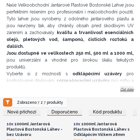
Naše Velkoobchodní Jantarové Plastové Bostonské Lahve jsou
perfektním řešením pro profesionální i maloobchodní použití.
Tyto lahve jsou vyrobeny z odolného jantarového plastu a
jsou navrženy tak, aby chránily obsah před škodlivým UV
zářením a zachovávaly
kvalitu a trvanlivost esenciálních
olejů, pleťových vod, šamponů, čisticích roztoků a
dalších.
Jsou dostupné ve velikostech 250 ml, 500 ml a 1000 ml,
jsou univerzální a vhodné pro širokou škálu tekutých
produktů.
Vyberte si z možností s
odklápěcími uzávěry
pro
kontrolované dávkování,
rozprašovacími uzávěry
pro mlhu a
spreje nebo bez uzávěrů pro úplné přizpůsobení. Díky
Číst dále
velikosti
krku 28 mm
jsou kompatibilní s většinou
standardních uzávěrů a pumpiček, což zvyšuje jejich pohodlí a
Zobrazeno
7
z
7
produkty
Přihlaste se nebo se
Přihlaste se nebo se
flexibilitu. Jejich elegantní jantarový povrch dodává
zaregistrujte pro
zaregistrujte pro
Nově příchozí
Doporučeno
Kód produktu
velkoobchodní ceny
velkoobchodní ceny
profesionální vzhled, díky čemuž jsou ideální pro salony,
lázně, kosmetické značky a produkty domácí péče.
10x
1000ml Jantarová
10x
1000ml Jantarová
✅ Chrání před UV zářením
Plastová Bostonská Láhev -
Plastová Bostonská Láhev s
bez Uzávěru
Odklápěcím Víčkem 28mm
✅ Odolné, lehké a opakovaně použitelné