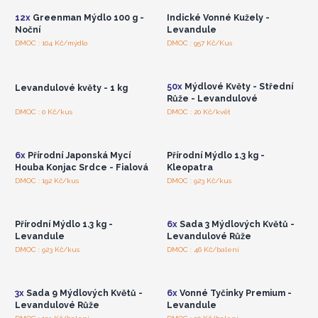
12x
Greenman Mýdlo 100 g -
Indické Vonné Kužely -
Noční
Levandule
Přihlaste se nebo se
Přihlaste se nebo se
DMOC : 104 Kč/mýdlo
DMOC : 957 Kč/Kus
zaregistrujte pro
zaregistrujte pro
velkoobchodní ceny
velkoobchodní ceny
50x
Mýdlové Květy - Střední
Levandulové květy - 1 kg
Růže - Levandulové
Přihlaste se nebo se
Přihlaste se nebo se
DMOC : 0 Kč/kus
DMOC : 20 Kč/květ
zaregistrujte pro
zaregistrujte pro
velkoobchodní ceny
velkoobchodní ceny
6x
Přírodní Japonská Mycí
Přírodní Mýdlo 1.3 kg -
Houba Konjac Srdce - Fialová
Kleopatra
Přihlaste se nebo se
Přihlaste se nebo se
DMOC : 192 Kč/kus
DMOC : 923 Kč/kus
zaregistrujte pro
zaregistrujte pro
velkoobchodní ceny
velkoobchodní ceny
Přírodní Mýdlo 1.3 kg -
6x
Sada 3 Mýdlových Květů -
Levandule
Levandulové Růže
Přihlaste se nebo se
Přihlaste se nebo se
DMOC : 923 Kč/kus
DMOC : 46 Kč/balení
zaregistrujte pro
zaregistrujte pro
velkoobchodní ceny
velkoobchodní ceny
3x
Sada 9 Mýdlových Květů -
6x
Vonné Tyčinky Premium -
Levandulové Růže
Levandule