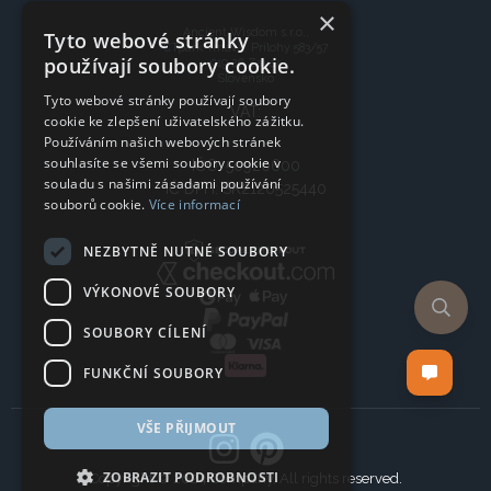
×
Ancient Wisdom s.r.o.,
Tyto webové stránky
CTpark Trnava, Prílohy 583/57
používají soubory cookie.
919 26 Zavar
Slovensko
Tyto webové stránky používají soubory
VAT:
cookie ke zlepšení uživatelského zážitku.
Používáním našich webových stránek
souhlasíte se všemi soubory cookie v
IČO: 50920600
souladu s našimi zásadami používání
IČ DPH: SK2120525440
souborů cookie.
Více informací
NEZBYTNĚ NUTNÉ SOUBORY
VÝKONOVÉ SOUBORY
SOUBORY CÍLENÍ
FUNKČNÍ SOUBORY
VŠE PŘIJMOUT
ZOBRAZIT PODROBNOSTI
Copyright © 2024 Company, All rights reserved.