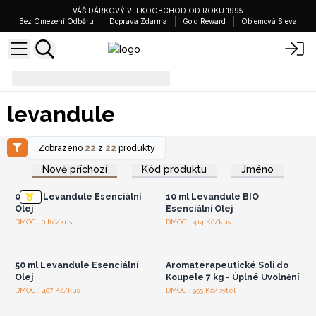
VÁŠ DÁRKOVÝ VELKOOBCHOD OD ROKU 1995
Bez Omezení Odběru
Doprava Zdarma
Gold Reward
Objemová Sleva
levandule
levandule
Zobrazeno
22
z
22
produkty
Přihlaste se nebo se
Přihlaste se nebo se
zaregistrujte pro
zaregistrujte pro
Nově příchozí
Kód produktu
Jméno
velkoobchodní ceny
velkoobchodní ceny
0.5 Kg Levandule Esenciální
10 ml Levandule BIO
Olej
Esenciální Olej
Přihlaste se nebo se
Přihlaste se nebo se
DMOC : 0 Kč/kus
DMOC : 414 Kč/kus
zaregistrujte pro
zaregistrujte pro
velkoobchodní ceny
velkoobchodní ceny
50 ml Levandule Esenciální
Aromaterapeutické Soli do
Olej
Koupele 7 kg - Úplné Uvolnění
Přihlaste se nebo se
Přihlaste se nebo se
DMOC : 407 Kč/kus
DMOC : 955 Kč/pytel
zaregistrujte pro
zaregistrujte pro
velkoobchodní ceny
velkoobchodní ceny