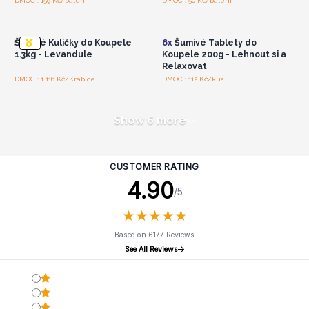
Přihlaste se nebo se
Přihlaste se nebo se
DMOC : 159 Kč/balení
DMOC : 50 Kč/balení
zaregistrujte pro
zaregistrujte pro
velkoobchodní ceny
velkoobchodní ceny
Šumivé Kuličky do Koupele
6x
Šumivé Tablety do
1.3kg - Levandule
Koupele 200g - Lehnout si a
Relaxovat
DMOC : 1 116 Kč/Krabice
DMOC : 112 Kč/kus
Show 6 more
CUSTOMER RATING
4.90
/5
★
★
★
★
★
★
★
★
★
★
Based on 6177 Reviews
See All Reviews