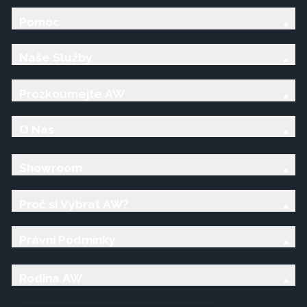
Pomoc
Naše Služby
Prozkoumejte AW
O Nás
Showroom
Proč si Vybrat AW?
Právní Podmínky
Rodina AW