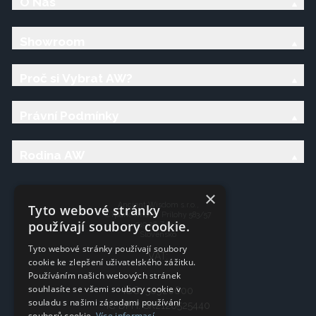
O Nás
Showroom
Proč si Vybrat AW?
Právní Podmínky
Rodina AW
×
Ancient Wisdom s.r.o.,
Tyto webové stránky
CTpark Trnava, Prílohy 583/57
používají soubory cookie.
919 26 Zavar
Slovensko
Tyto webové stránky používají soubory
VAT:
cookie ke zlepšení uživatelského zážitku.
Používáním našich webových stránek
souhlasíte se všemi soubory cookie v
IČO: 50920600
souladu s našimi zásadami používání
IČ DPH: SK2120525440
souborů cookie.
Více informací