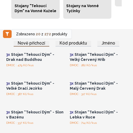
Stojany "Tekoucí
Stojany na Vonné
Dým" na Vonné Kužele
Tyčinky
Zobrazeno
20
z
272
produkty
Přihlaste se nebo se
Přihlaste se nebo se
zaregistrujte pro
zaregistrujte pro
Nově příchozí
Kód produktu
Jméno
velkoobchodní ceny
velkoobchodní ceny
3x
Stojan “Tekoucí Dým“ -
3x
Stojan “Tekoucí Dým“ -
Drak nad Buddhou
Velký Červený Hříb
Přihlaste se nebo se
Přihlaste se nebo se
DMOC : 479 Kč/kus
DMOC : 282 Kč/kus
zaregistrujte pro
zaregistrujte pro
velkoobchodní ceny
velkoobchodní ceny
3x
Stojan “Tekoucí Dým“ -
3x
Stojan “Tekoucí Dým“ -
Velké Dračí Jezírko
Malý Červený Drak
Přihlaste se nebo se
Přihlaste se nebo se
DMOC : 387 Kč/kus
DMOC : 317 Kč/kus
zaregistrujte pro
zaregistrujte pro
velkoobchodní ceny
velkoobchodní ceny
3x
Stojan “Tekoucí Dým“ - Slon
3x
Stojan “Tekoucí Dým“ -
v Bazénu
Lebka v Ruce
Přihlaste se nebo se
Přihlaste se nebo se
DMOC : 337 Kč/kus
DMOC : 714 Kč/kus
zaregistrujte pro
zaregistrujte pro
velkoobchodní ceny
velkoobchodní ceny