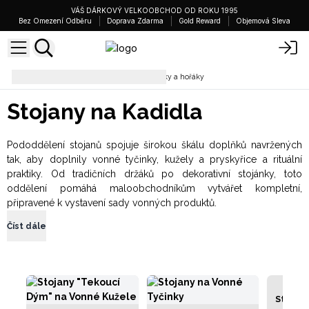
VÁŠ DÁRKOVÝ VELKOOBCHOD OD ROKU 1995
Bez Omezení Odběru
Doprava Zdarma
Gold Reward
Objemová Sleva
Kadidla a Vykuřovadla
Držáky a hořáky
Stojany na Kadidla
Pododdělení stojanů spojuje širokou škálu doplňků navržených
tak, aby doplnily vonné tyčinky, kužely a pryskyřice a rituální
praktiky. Od tradičních držáků po dekorativní stojánky, toto
oddělení pomáhá maloobchodníkům vytvářet kompletní,
připravené k vystavení sady vonných produktů.
Číst dále
Stojany