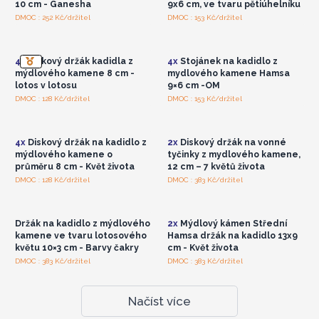
10 cm - Ganesha
9x6 cm, ve tvaru pětiúhelníku
Přihlaste se nebo se
Přihlaste se nebo se
DMOC : 252 Kč/držitel
DMOC : 153 Kč/držitel
zaregistrujte pro
zaregistrujte pro
velkoobchodní ceny
velkoobchodní ceny
4x
Diskový držák kadidla z
4x
Stojánek na kadidlo z
mýdlového kamene 8 cm -
mydlového kamene Hamsa
lotos v lotosu
9×6 cm -OM
Přihlaste se nebo se
Přihlaste se nebo se
DMOC : 128 Kč/držitel
DMOC : 153 Kč/držitel
zaregistrujte pro
zaregistrujte pro
velkoobchodní ceny
velkoobchodní ceny
4x
Diskový držák na kadidlo z
2x
Diskový držák na vonné
mýdlového kamene o
tyčinky z mydlového kamene,
průměru 8 cm - Květ života
12 cm – 7 květů života
Přihlaste se nebo se
Přihlaste se nebo se
DMOC : 128 Kč/držitel
DMOC : 383 Kč/držitel
zaregistrujte pro
zaregistrujte pro
velkoobchodní ceny
velkoobchodní ceny
Držák na kadidlo z mýdlového
2x
Mýdlový kámen Střední
kamene ve tvaru lotosového
Hamsa držák na kadidlo 13x9
květu 10×3 cm - Barvy čakry
cm - Květ života
DMOC : 383 Kč/držitel
DMOC : 383 Kč/držitel
Načíst více