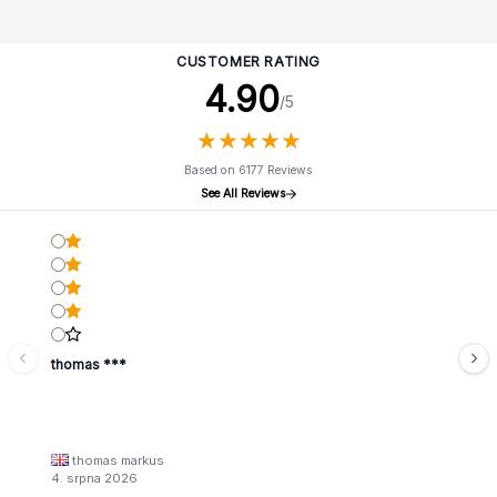
CUSTOMER RATING
4.90
/5
★
★
★
★
★
★
★
★
★
★
Based on 6177 Reviews
See All Reviews
thomas ***
thomas markus
4. srpna 2026