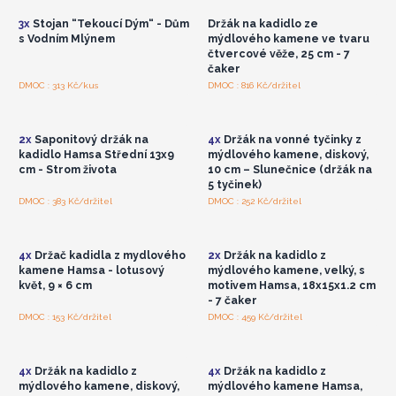
3x
Stojan “Tekoucí Dým“ - Dům
Držák na kadidlo ze
s Vodním Mlýnem
mýdlového kamene ve tvaru
čtvercové věže, 25 cm - 7
čaker
Přihlaste se nebo se
Přihlaste se nebo se
DMOC : 313 Kč/kus
DMOC : 816 Kč/držitel
zaregistrujte pro
zaregistrujte pro
velkoobchodní ceny
velkoobchodní ceny
2x
Saponitový držák na
4x
Držák na vonné tyčinky z
kadidlo Hamsa Střední 13x9
mýdlového kamene, diskový,
cm - Strom života
10 cm – Slunečnice (držák na
5 tyčinek)
Přihlaste se nebo se
Přihlaste se nebo se
DMOC : 383 Kč/držitel
DMOC : 252 Kč/držitel
zaregistrujte pro
zaregistrujte pro
velkoobchodní ceny
velkoobchodní ceny
4x
Držač kadidla z mydlového
2x
Držák na kadidlo z
kamene Hamsa - lotusový
mýdlového kamene, velký, s
květ, 9 × 6 cm
motivem Hamsa, 18x15x1.2 cm
- 7 čaker
Přihlaste se nebo se
Přihlaste se nebo se
DMOC : 153 Kč/držitel
DMOC : 459 Kč/držitel
zaregistrujte pro
zaregistrujte pro
velkoobchodní ceny
velkoobchodní ceny
4x
Držák na kadidlo z
4x
Držák na kadidlo z
mýdlového kamene, diskový,
mýdlového kamene Hamsa,