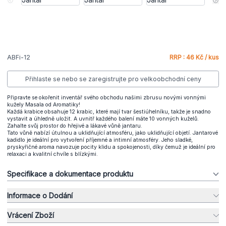
ABFi-12
RRP : 46 Kč / kus
Přihlaste se nebo se zaregistrujte pro velkoobchodní ceny
Připravte se okořenit inventář svého obchodu našimi zbrusu novými vonnými
kužely Masala od Aromatiky!
Každá krabice obsahuje 12 krabic, které mají tvar šestiúhelníku, takže je snadno
vystavit a úhledně uložit. A uvnitř každého balení máte 10 vonných kuželů.
Zahalte svůj prostor do hřejivé a lákavé vůně jantaru.
Tato vůně nabízí útulnou a uklidňující atmosféru, jako uklidňující objetí. Jantarové
kadidlo je ideální pro vytvoření příjemné a intimní atmosféry. Jeho sladké,
pryskyřičné aroma navozuje pocity klidu a spokojenosti, díky čemuž je ideální pro
relaxaci a kvalitní chvíle s blízkými.
Specifikace a dokumentace produktu
Informace o Dodání
Vrácení Zboží