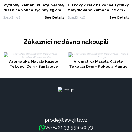
Mýdlový kámen kulatý věžový
Diskový držák na vonné tyčinky
držák na vonné tyčinky 25 cm -
z mýdlového kamene, 12 cm - 6
Suns
šťastných slonů
SoapISH-28
See Details
SoapISH-26
See Details
Zákazníci nedávno nakoupili
Aromatika Masala Kužele
Aromatika Masala Kužele
Tekoucí Dým - Santalové
Tekoucí Dým - Kokos a Mango
Dřevo a Vanilka
prodej@awgifts.cz
+421 33 558 60 73
WA: