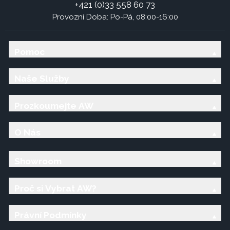
+421 (0)33 558 60 73
Provozní Doba: Po-Pá, 08:00-16:00
Pomoc
Naše Služby
Prozkoumejte AW
O Nás
Showroom
Proč si Vybrat AW?
Právní Podmínky