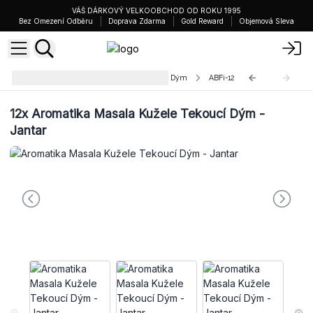
VÁŠ DÁRKOVÝ VELKOOBCHOD OD ROKU 1995
Bez Omezení Odběru
Doprava Zdarma
Gold Reward
Objemová Sleva
Aromatika Masala Kužele Tekoucí Dým
ABFi-12
12x
Aromatika Masala Kužele Tekoucí Dým -
Jantar