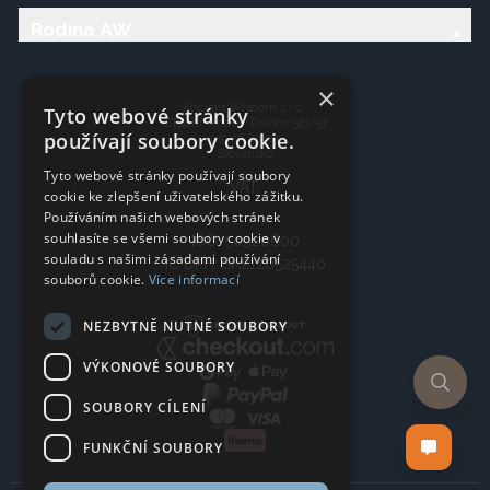
Rodina AW
×
Ancient Wisdom s.r.o.,
Tyto webové stránky
CTpark Trnava, Prílohy 583/57
používají soubory cookie.
919 26 Zavar
Slovensko
Tyto webové stránky používají soubory
VAT:
cookie ke zlepšení uživatelského zážitku.
Používáním našich webových stránek
souhlasíte se všemi soubory cookie v
IČO: 50920600
souladu s našimi zásadami používání
IČ DPH: SK2120525440
souborů cookie.
Více informací
NEZBYTNĚ NUTNÉ SOUBORY
VÝKONOVÉ SOUBORY
SOUBORY CÍLENÍ
FUNKČNÍ SOUBORY