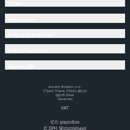
O Nás
Showroom
Proč si Vybrat AW?
Právní Podmínky
Rodina AW
Ancient Wisdom s.r.o.,
CTpark Trnava, Prílohy 583/57
919 26 Zavar
Slovensko
VAT:
IČO: 50920600
IČ DPH: SK2120525440