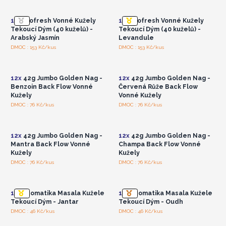
velkoobchodní ceny
velkoobchodní ceny
12x
Biofresh Vonné Kužely
12x
Biofresh Vonné Kužely
Tekoucí Dým (40 kuželů) -
Tekoucí Dým (40 kuželů) -
Arabský Jasmín
Levandule
Přihlaste se nebo se
Přihlaste se nebo se
DMOC : 153 Kč/kus
DMOC : 153 Kč/kus
zaregistrujte pro
zaregistrujte pro
velkoobchodní ceny
velkoobchodní ceny
12x
42g Jumbo Golden Nag -
12x
42g Jumbo Golden Nag -
Benzoin Back Flow Vonné
Červená Růže Back Flow
Kužely
Vonné Kužely
Přihlaste se nebo se
Přihlaste se nebo se
DMOC : 76 Kč/kus
DMOC : 76 Kč/kus
zaregistrujte pro
zaregistrujte pro
velkoobchodní ceny
velkoobchodní ceny
12x
42g Jumbo Golden Nag -
12x
42g Jumbo Golden Nag -
Mantra Back Flow Vonné
Champa Back Flow Vonné
Kužely
Kužely
Přihlaste se nebo se
Přihlaste se nebo se
DMOC : 76 Kč/kus
DMOC : 76 Kč/kus
zaregistrujte pro
zaregistrujte pro
velkoobchodní ceny
velkoobchodní ceny
12x
Aromatika Masala Kužele
12x
Aromatika Masala Kužele
Tekoucí Dým - Jantar
Tekoucí Dým - Oudh
Přihlaste se nebo se
Přihlaste se nebo se
DMOC : 46 Kč/kus
DMOC : 46 Kč/kus
zaregistrujte pro
zaregistrujte pro
velkoobchodní ceny
velkoobchodní ceny