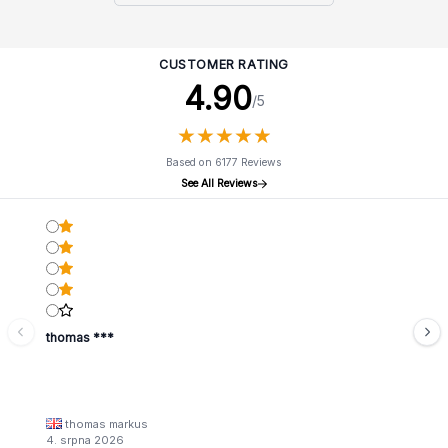
CUSTOMER RATING
4.90
/5
★
★
★
★
★
★
★
★
★
★
Based on 6177 Reviews
See All Reviews
thomas ***
thomas markus
4. srpna 2026