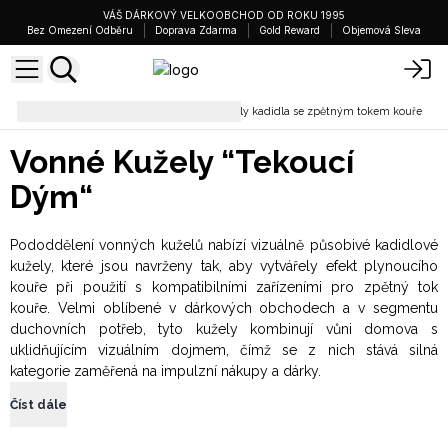
VÁŠ DÁRKOVÝ VELKOOBCHOD OD ROKU 1995
Bez Omezení Odběru
Doprava Zdarma
Gold Reward
Objemová Sleva
Kadidla a Vykuřovadla
Kužely kadidla se zpětným tokem kouře
Vonné Kužely “Tekoucí
Dým“
Pododdělení vonných kuželů nabízí vizuálně působivé kadidlové
kužely, které jsou navrženy tak, aby vytvářely efekt plynoucího
kouře při použití s kompatibilními zařízeními pro zpětný tok
kouře. Velmi oblíbené v dárkových obchodech a v segmentu
duchovních potřeb, tyto kužely kombinují vůni domova s
uklidňujícím vizuálním dojmem, čímž se z nich stává silná
kategorie zaměřená na impulzní nákupy a dárky.
Číst dále