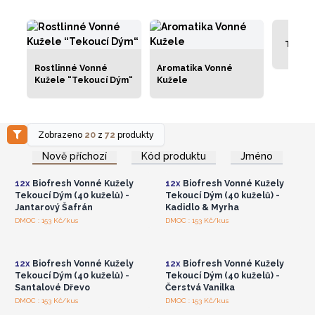
Tribal
Rostlinné Vonné
Aromatika Vonné
Kužele “Tekoucí Dým“
Kužele
Zobrazeno
20
z
72
produkty
Přihlaste se nebo se
Přihlaste se nebo se
zaregistrujte pro
zaregistrujte pro
Nově příchozí
Kód produktu
Jméno
velkoobchodní ceny
velkoobchodní ceny
12x
Biofresh Vonné Kužely
12x
Biofresh Vonné Kužely
Tekoucí Dým (40 kuželů) -
Tekoucí Dým (40 kuželů) -
Jantarový Šafrán
Kadidlo & Myrha
Přihlaste se nebo se
Přihlaste se nebo se
DMOC : 153 Kč/kus
DMOC : 153 Kč/kus
zaregistrujte pro
zaregistrujte pro
velkoobchodní ceny
velkoobchodní ceny
12x
Biofresh Vonné Kužely
12x
Biofresh Vonné Kužely
Tekoucí Dým (40 kuželů) -
Tekoucí Dým (40 kuželů) -
Santalové Dřevo
Čerstvá Vanilka
Přihlaste se nebo se
Přihlaste se nebo se
DMOC : 153 Kč/kus
DMOC : 153 Kč/kus
zaregistrujte pro
zaregistrujte pro