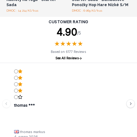
Sada
Ponožky Hop Hare Nízké S/M
DMOC : 14 214 Kč/kus
DMOC : 6 069 Kč/kus
CUSTOMER RATING
4.90
/5
★
★
★
★
★
★
★
★
★
★
Based on 6177 Reviews
See All Reviews
thomas ***
thomas markus
4. srpna 2026