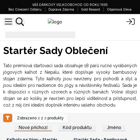
VÁŠ DÁRKOVÝ VELKOOBCHOD OD ROKU 1995
Bez Omezení Odběru
Doprava Zdarma
Gold Reward
Objemová Sleva
Základní sady oblečení
Startér Sady Oblečení
Tato prémiová startovací sada obsahuje 18 párů ručně vyráběných
jógových kalhot z Nepálu, které doplňuje vysoký bambusový
stojan zdarma. Tyto kalhoty jsou navrženy pro pohodlí a styl a
jsou ideální pro nadšence do jógy a návštěvníky festivalů. Sada je
k dispozici v různých vzorech a různých barvách. Volně stojící
stojan se 40 kolíky je navržen pro lepší viditelnost a přístupnost,
což z něj činí ideální doplněk interiéru vašeho obchodu.
Zobrazeno
2
z
2
produkty
Přihlaste se nebo se
Přihlaste se nebo se
zaregistrujte pro
zaregistrujte pro
Nově příchozí
Kód produktu
Jméno
velkoobchodní ceny
velkoobchodní ceny
Kalhoty na Yógu - Startér
Startér Sada - Bambusové