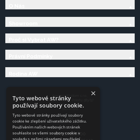
O Nás
Showroom
Proč si Vybrat AW?
Právní Podmínky
Rodina AW
×
Ancient Wisdom s.r.o.,
Tyto webové stránky
CTpark Trnava, Prílohy 583/57
používají soubory cookie.
919 26 Zavar
Slovensko
Tyto webové stránky používají soubory
VAT:
cookie ke zlepšení uživatelského zážitku.
Používáním našich webových stránek
souhlasíte se všemi soubory cookie v
IČO: 50920600
souladu s našimi zásadami používání