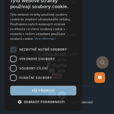
Tyto webové stránky
CTpark Trnava, Prílohy 583/57
používají soubory cookie.
919 26 Zavar
Slovensko
Tyto webové stránky používají soubory
VAT:
cookie ke zlepšení uživatelského zážitku.
Používáním našich webových stránek
souhlasíte se všemi soubory cookie v
IČO: 50920600
souladu s našimi zásadami používání
IČ DPH: SK2120525440
souborů cookie.
Více informací
NEZBYTNĚ NUTNÉ SOUBORY
VÝKONOVÉ SOUBORY
SOUBORY CÍLENÍ
FUNKČNÍ SOUBORY
VŠE PŘIJMOUT
ZOBRAZIT PODROBNOSTI
Copyright © 2024 Company, All rights reserved.