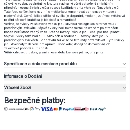
sójového vosku, bavlněného knotu a nádherné vůně vytvořené smícháním
přírodních esenciálních olejů a vysoce kvalitních britských parfémových olejů.
Tuto řadu svíček jsme navrhli s myšlenkou kombinovat dohromady vintage a
moderní styl. Černá, bílá a stříbrná svíčka je elegantní, moderní, zatímco květinová
reliéfní dárková krabička je klasická a romantická.
Věříme, že svíčky ze sójového vosku jsou skvělou ekologickou alternativou k
parafínovým svíčkám. Sójové svíčky hoří rovnoměrně, takže Vám po stranách
nádob nezůstane žádný vosk. Krásně rozptýlí vůni a jsou lepší pro naši planetu.
Sójové Svíčky také hoří o 30-50% déle a neobsahují toxiny které jsou v
parafínových svíčkách. Je opravdu těžké se do této řady nezamilovat. Tyto Svíčky
jsou dokonalým dárkem pro opravdu kohokoliv, dodají do domovů Vašich
zákazníků pohodlí a útulnosti.
Vůně:
citrusy, broskve, jasmín, levandule, krémové pižmo, bílý jantar
Specifikace a dokumentace produktu
Informace o Dodání
Vrácení Zboží
Bezpečné platby: