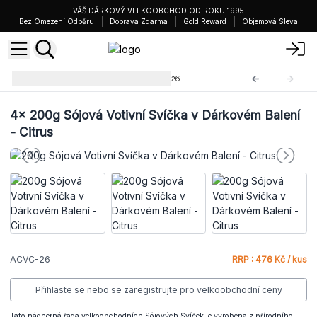
VÁŠ DÁRKOVÝ VELKOOBCHOD OD ROKU 1995
Bez Omezení Odběru
Doprava Zdarma
Gold Reward
Objemová Sleva
Votivní Svíčky ve Skle
ACVC-26
4x
200g Sójová Votivní Svíčka v Dárkovém Balení
- Citrus
ACVC-26
RRP : 476 Kč / kus
Přihlaste se nebo se zaregistrujte pro velkoobchodní ceny
Tato nádherná řada velkoobchodních Sójových Svíček je vyrobena z přírodního