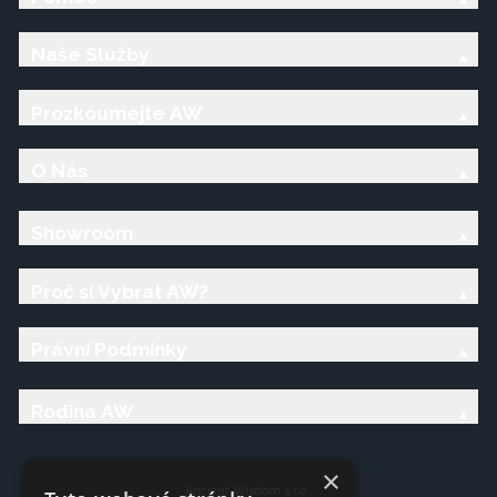
Naše Služby
Prozkoumejte AW
O Nás
Showroom
Proč si Vybrat AW?
Právní Podmínky
Rodina AW
×
Ancient Wisdom s.r.o.,