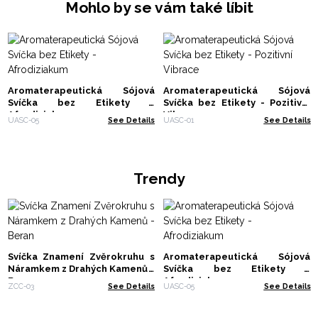
Mohlo by se vám také líbit
Aromaterapeutická Sójová
Aromaterapeutická Sójová
Svíčka bez Etikety -
Svíčka bez Etikety - Pozitivní
Afrodiziakum
Vibrace
UASC-05
See Details
UASC-01
See Details
Trendy
Svíčka Znamení Zvěrokruhu s
Aromaterapeutická Sójová
Náramkem z Drahých Kamenů -
Svíčka bez Etikety -
Beran
Afrodiziakum
ZCC-03
See Details
UASC-05
See Details