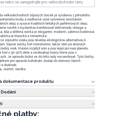
e se nebo se zaregistrujte pro velkoobchodní ceny
a velkoobchodních Sójových Svíček je vyrobena z přírodního
bavlněného knotu a nádherné vůně vytvořené smícháním
lních olejů a vysoce kvalitních britských parfémových olejů.
 jsme navrhli s myšlenkou kombinovat dohromady vintage a
á, bílá a stříbrná svíčka je elegantní, moderní, zatímco květinová
rabička je klasická a romantická.
 ze sójového vosku jsou skvělou ekologickou alternativou k
ám. Sójové svíčky hoří rovnoměrně, takže Vám po stranách
dný vosk. Krásně rozptýlí vůni a jsou lepší pro naši planetu.
 hoří o 30-50% déle a neobsahují toxiny které jsou v
kách. Je opravdu těžké se do této řady nezamilovat. Tyto Svíčky
árkem pro opravdu kohokoliv, dodají do domovů Vašich
 a útulnosti.
a, Jasmín, Vanilka
 a dokumentace produktu
 Dodání
ží
né platby: