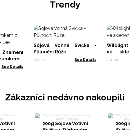
Trendy
Sójová Vonná Svíčka -
Wildligh
Půlnoční Růže
ve skl
namení
Vysoké
áramkem z
SoyP-10
See Details
GJC-06
 - Lev
See Details
Zákazníci nedávno nakoupili
Votivní
200g Sójová Votivní
200g S
rkovém
Svíčka v Dárkovém
Svíčk