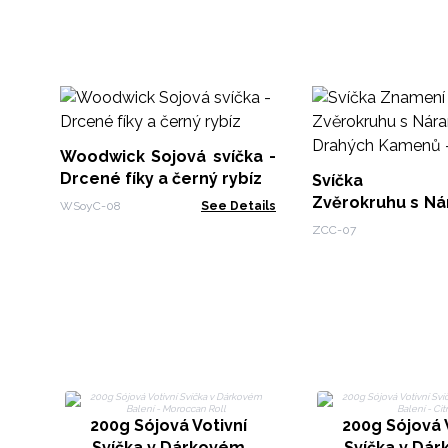
Woodwick Sojová svíčka -
Drcené fíky a černý rybíz
Svíčka Z
Zvěrokruhu s N
WSoyC-08
See Details
Drahých Kamenů
ZCC-07
200g Sójová Votivní
200g Sójová 
Svíčka v Dárkovém
Svíčka v Dá