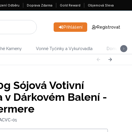
zení Odběru
Doprava Zdarma
Gold Reward
Objemová Sleva
Přihlášení
Registrovat
ahé Kameny
Vonné Tyčinky a Vykuřovadla
Domácnost &
g Sójová Votivní
a v Dárkovém Balení -
ermere
 ACVC-01