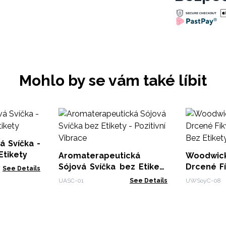
Mohlo by se vám také líbit
 Svíčka -
 Etikety
Aromaterapeutická
Woodwick
Sójová Svíčka bez Etikety
Drcené Fí
See Details
- Pozitivní Vibrace
- Bez Etik
UASC-01
See Details
UWSoyC-08