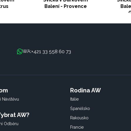
trus
Balení - Provence
Bale
G
+421 33 558 60 73
WA:
oom
Rodina AW
i Návštěvu
Itálie
Španělsko
 Vybrat AW?
Rakousko
í Odběru
Francie