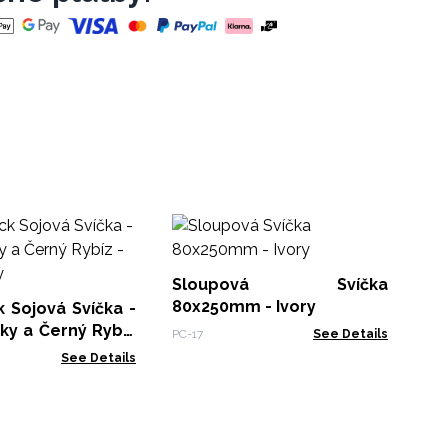
S
80
Sloupová Svíčka
PC-
80x250mm - Ivory
 Sojová Svíčka -
ky a Černý Rybíz
PC-17
See Details
ety
See Details