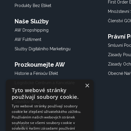
First Order
Produkty Bez Etiket
Množstevní 
Naše Služby
Členství G
AW Dropshipping
Právní 
AW Fulfilment
Smluvní Po
Služby Digitálního Marketingu
Zásady Použ
Prozkoumejte AW
Zásady Och
Historie a Fénixův Efekt
Obecné Nař
Logistické Centrum a Kanceláře
×
Tyto webové stránky
Import z Číny
používají soubory cookie.
Davidův Blog
Tyto webové stránky používají soubory
Charitativní Organizace
cookie ke zlepšení uživatelského zážitku.
Používáním našich webových stránek
souhlasíte se všemi soubory cookie v
O Nás
souladu s našimi zásadami používání