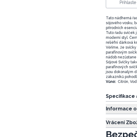
Přihlast
Tato nádherná řad
sójového vosku, 
přírodních esenciá
Tuto řadu svíček
moderní styl. Čern
reliéfní dárková k
Věříme, že svíčky
parafínovým svíčk
nádob nezůstane žá
Sójové Svíčky také
parafínových svíč
jsou dokonalým d
zákazníků pohodlí
Vůně:
Citrón, Vod
Specifikace
Informace o
Vrácení Zbo
Bezpeč