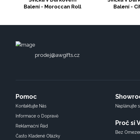
Balení - Moroccan Roll
Balení - Ci
prodej@awgifts.cz
Pomoc
Showr
Kontaktujte Nás
Naplánujte s
Informace o Dopravě
Proč si
Reklamační Řád
Bez Omezen
Často Kladené Otázky