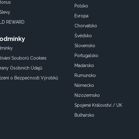
 Bonus
Polsko
Slevy
Evropa
OLD REWARD
Chorvatsko
Švédsko
Podmínky
Slovensko
dmínky
Portugalsko
ívání Souborů Cookies
Maďarsko
rany Osobních Údajů
Rumunsko
ízení o Bezpečnosti Výrobků
Německo
Nizozemsko
Spojené Království / UK
Bulharsko