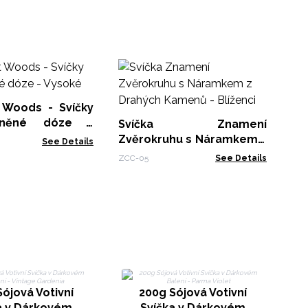
Wo
les
t Woods - Svíčky
WSo
eněné dóze -
Svíčka Znamení
Zvěrokruhu s Náramkem z
See Details
Drahých Kamenů -
ZCC-05
See Details
Blíženci
ójová Votivní
200g Sójová Votivní
a v Dárkovém
Svíčka v Dárkovém