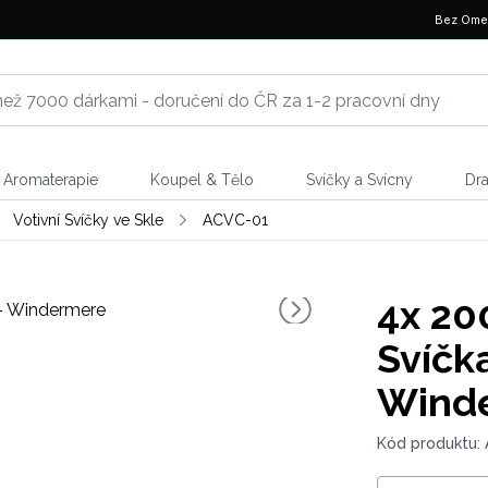
Bez Ome
Aromaterapie
Koupel & Tělo
Svíčky a Svícny
Dr
Votivní Svíčky ve Skle
ACVC-01
4x
200
Svíčk
Wind
Kód produktu: