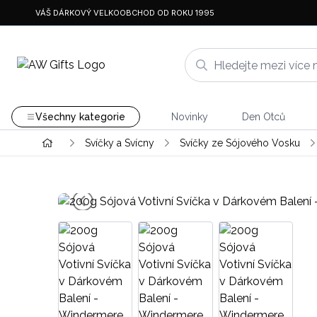
VÁŠ DÁRKOVÝ VELKOOBCHOD OD ROKU 1995
Všechny kategorie
Novinky
Den Otců
Svíčky a Svícny
Svíčky ze Sójového Vosku