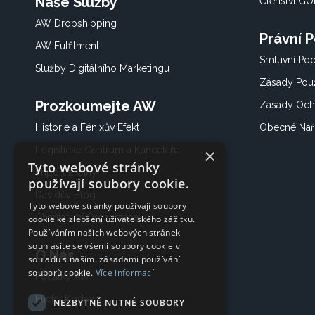
Naše Služby
Členství G
AW Dropshipping
Právní 
AW Fulfilment
Smluvní Po
Služby Digitálního Marketingu
Zásady Použ
Prozkoumejte AW
Zásady Och
Historie a Fénixův Efekt
Obecné Nař
Logistické Centrum a Kanceláře
×
Tyto webové stránky
Import z Číny
používají soubory cookie.
Davidův Blog
Tyto webové stránky používají soubory
Charitativní Organizace
cookie ke zlepšení uživatelského zážitku.
Používáním našich webových stránek
souhlasíte se všemi soubory cookie v
O Nás
souladu s našimi zásadami používání
souborů cookie.
Více informací
Počátky AW
Etický Kodex
NEZBYTNĚ NUTNÉ SOUBORY