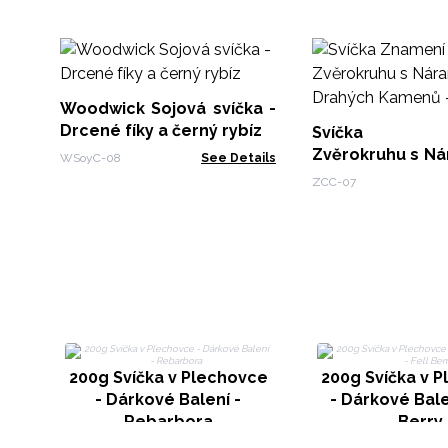
Woodwick Sojová svíčka -
Drcené fíky a černý rybíz
Svíčka Z
Zvěrokruhu s N
WSoyC-08
See Details
Drahých Kamenů
ZCC-07
200g Svíčka v Plechovce
200g Svíčka v 
- Dárkové Balení -
- Dárkové Balen
Rebarbora
Berry