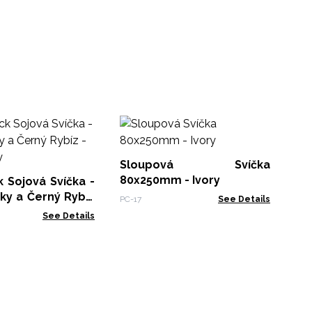
S
80
Sloupová Svíčka
PC-
80x250mm - Ivory
 Sojová Svíčka -
ky a Černý Rybíz
PC-17
See Details
ety
See Details