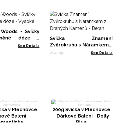
S
Zv
D
t Woods - Svíčky
ZCC
Blí
eněné dóze -
Svíčka Znamení
Zvěrokruhu s Náramkem z
See Details
Drahých Kamenů - Beran
ZCC-03
See Details
2
- 
čka v Plechovce
200g Svíčka v Plechovce
kové Balení -
- Dárkové Balení - Dolly
ementinka
Blue