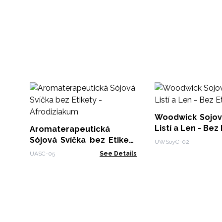
Woodwick Sojová
Listí a Len - Bez
Aromaterapeutická
Sójová Svíčka bez Etikety
UWSoyC-02
- Afrodiziakum
UASC-05
See Details