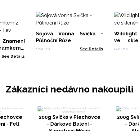
Sójová Vonná Svíčka -
Wildligh
Půlnoční Růže
ve skl
namení
Vysoké
áramkem z
SoyP-10
See Details
GJC-06
 - Lev
See Details
Zákazníci nedávno nakoupili
Plechovce
200g Svíčka v Plechovce
200g Sví
í - Fell
- Dárkové Balení -
- Dár
Sametový Měsíc
Kl