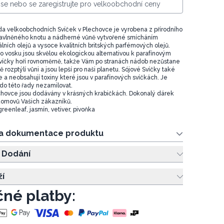
e se nebo se zaregistrujte pro velkoobchodní ceny
a velkoobchodních Svíček v Plechovce je vyrobena z přírodního
bavlněného knotu a nádherné vůně vytvořené smícháním
álních olejů a vysoce kvalitních britských parfémových olejů.
o vosku jsou skvělou ekologickou alternativou k parafínovým
víčky hoří rovnoměrně, takže Vám po stranách nádob nezůstane
 rozptýlí vůni a jsou lepší pro naši planetu. Sójové Svíčky také
 a neobsahují toxiny které jsou v parafínových svíčkách. Je
do této řady nezamilovat.
chovce jsou dodávány v krásných krabičkách. Dokonalý dárek
domovů Vašich zákazníků.
eenleaf, jasmín, vetiver, pivoňka
 a dokumentace produktu
 Dodání
ží
né platby: