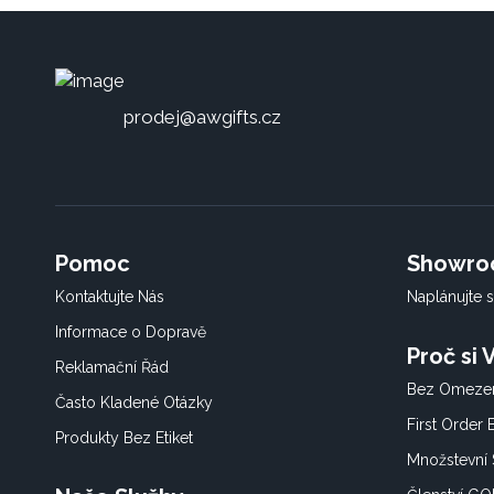
prodej@awgifts.cz
Pomoc
Showr
Kontaktujte Nás
Naplánujte s
Informace o Dopravě
Proč si
Reklamační Řád
Bez Omezen
Často Kladené Otázky
First Order
Produkty Bez Etiket
Množstevní 