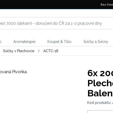
Bez Ome
ů
Aromaterapie
Koupel & Tělo
Svíčky a Svícny
Svíčky v Plechovce
ACTC-18
6x
200
Plech
Balen
Kód produktu: