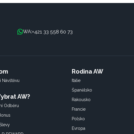
+421 33 558 60 73
WA:
oom
Rodina AW
i Návštěvu
Itálie
Španělsko
 Vybrat AW?
Rakousko
í Odběru
Francie
 Bonus
Polsko
Slevy
Evropa