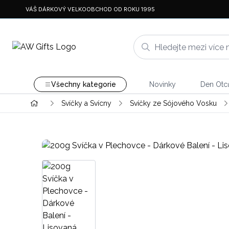
VÁŠ DÁRKOVÝ VELKOOBCHOD OD ROKU 1995
Všechny kategorie
Novinky
Den Otc
Svíčky a Svícny
Svíčky ze Sójového Vosku