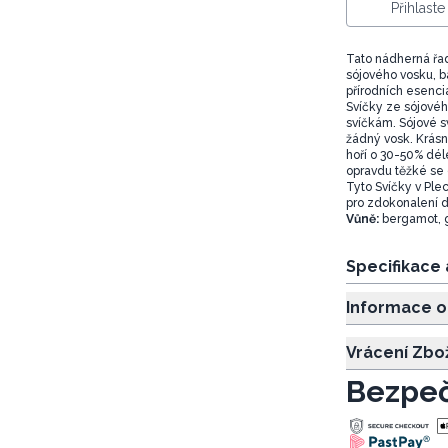
Přihlast
Tato nádherná řad
sójového vosku, 
přírodních esenci
Svíčky ze sójovéh
svíčkám. Sójové s
žádný vosk. Krásně
hoří o 30-50% déle
opravdu těžké se 
Tyto Svíčky v Ple
pro zdokonalení 
Vůně:
bergamot, gr
Specifikace
Informace o
Vrácení Zbo
Bezpeč