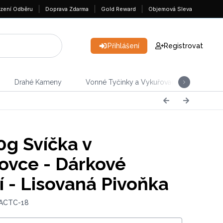
zení Odběru
Doprava Zdarma
Gold Reward
Objemová Sleva
Přihlášení
Registrovat
Drahé Kameny
Vonné Tyčinky a Vykuřovadla
Domá
g Svíčka v
ovce - Dárkové
í - Lisovaná Pivoňka
 ACTC-18