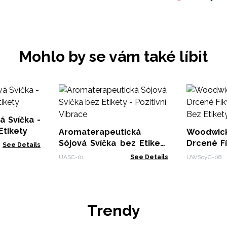
Mohlo by se vám také líbit
 Svíčka -
 Etikety
Aromaterapeutická
Woodwick
Sójová Svíčka bez Etikety
Drcené Fí
See Details
- Pozitivní Vibrace
- Bez Etik
UASC-01
See Details
UWSoyC-08
Trendy