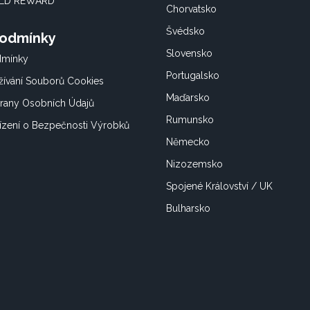
OLD REWARD
Chorvatsko
Švédsko
Podmínky
Slovensko
dmínky
Portugalsko
ívání Souborů Cookies
Maďarsko
rany Osobních Údajů
Rumunsko
ízení o Bezpečnosti Výrobků
Německo
Nizozemsko
Spojené Království / UK
Bulharsko