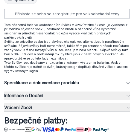
Přihlaste se nebo se zaregistrujte pro velkoobchodní ceny
Tato nádherná řada velkoobchodních Svíček v Uzavíratelné Sklenici je vyrobena z
přírodního sójového vosku, bavlněného knotu a nádherné vůně vytvořené
smícháním přírodních esenciálních olejů a vysoce kvalitních britských
parfémových olejů.
Svíčky ze sójového vosku jsou skvělou ekologickou alternativou k parafínovým
svíčkám. Sójové svíčky hoří rovnoměrně, takže Vám po stranách nádob nezůstane
žádný vosk. Krásně rozptýlí vůni a jsou lepší pro naši planetu. Sójové Svíčky také
hoří o 30-50% déle a neobsahují toxiny které jsou v parafínových svíčkách. Je
opravdu těžké se do této řady nezamilovat.
Tyto Svíčky jsou dodávány s luxusním a krásném výstavním balením. Vosk v
těchto svíčkách je ručně odléván, krásný design doplňuje dřevěné víčko s laserem
vygravírovaným logem.
Specifikace a dokumentace produktu
Informace o Dodání
Vrácení Zboží
Bezpečné platby: