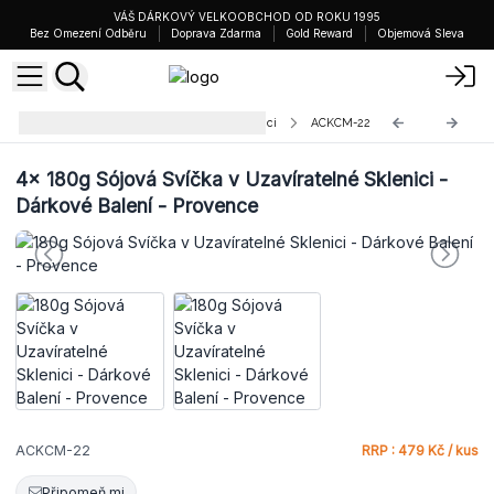
VÁŠ DÁRKOVÝ VELKOOBCHOD OD ROKU 1995
Bez Omezení Odběru
Doprava Zdarma
Gold Reward
Objemová Sleva
Svíčky v Malé Uzavíratelné Sklenici
ACKCM-22
4x
180g Sójová Svíčka v Uzavíratelné Sklenici -
Dárkové Balení - Provence
ACKCM-22
RRP : 479 Kč / kus
Připomeň mi