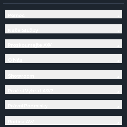
Pomoc
Naše Služby
Prozkoumejte AW
O Nás
Showroom
Proč si Vybrat AW?
Právní Podmínky
Rodina AW