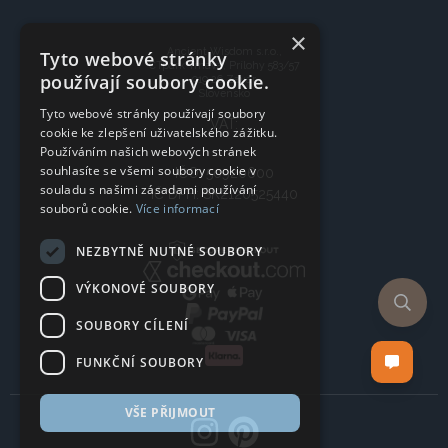
×
Ancient Wisdom s.r.o.,
Tyto webové stránky
CTpark Trnava, Prílohy 583/57
používají soubory cookie.
919 26 Zavar
Slovensko
Tyto webové stránky používají soubory
VAT:
cookie ke zlepšení uživatelského zážitku.
Používáním našich webových stránek
souhlasíte se všemi soubory cookie v
IČO: 50920600
souladu s našimi zásadami používání
IČ DPH: SK2120525440
souborů cookie.
Více informací
NEZBYTNĚ NUTNÉ SOUBORY
VÝKONOVÉ SOUBORY
SOUBORY CÍLENÍ
FUNKČNÍ SOUBORY
VŠE PŘIJMOUT