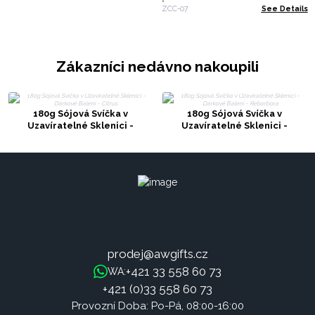
Lev
ZCC-07
See Details
Zákazníci nedávno nakoupili
180g Sójová Svíčka v
180g Sójová Svíčka v
Uzavíratelné Sklenici -
Uzavíratelné Sklenici -
Dárkové Balení - Citrus
Dárkové Balení - Rebarbora
prodej@awgifts.cz
+421 33 558 60 73
WA:
+421 (0)33 558 60 73
Provozní Doba: Po-Pá, 08:00-16:00