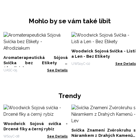
Mohlo by se vám také líbit
Woodwick Sojová Svíčka - Listí
a Len - Bez Etikety
Aromaterapeutická Sójová
Svíčka bez Etikety -
UWSoyC-02
See Details
Afrodiziakum
UASC-05
See Details
Trendy
Woodwick Sojová svíčka -
Drcené fíky a černý rybíz
Svíčka Znamení Zvěrokruhu s
Náramkem z Drahých Kamenů -
WSoyC-08
See Details