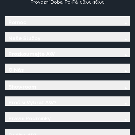
Provozní Doba: Po-Pá, 08:00-16:00
Pomoc
Naše Služby
Prozkoumejte AW
O Nás
Showroom
Proč si Vybrat AW?
Právní Podmínky