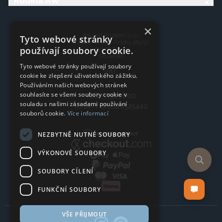
Rodina AW
×
Ancient Wisdom s.r.o.,
Tyto webové stránky
CTpark Trnava, Prílohy 583/57
používají soubory cookie.
919 26 Zavar
Slovensko
Tyto webové stránky používají soubory
VAT:
cookie ke zlepšení uživatelského zážitku.
Používáním našich webových stránek
souhlasíte se všemi soubory cookie v
IČO: 50920600
souladu s našimi zásadami používání
IČ DPH: SK2120525440
souborů cookie.
Více informací
NEZBYTNĚ NUTNÉ SOUBORY
VÝKONOVÉ SOUBORY
SOUBORY CÍLENÍ
FUNKČNÍ SOUBORY
VŠE PŘIJMOUT