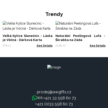
Trendy
Velká Kytice Slunečnic - Láska
Naturální Peelingová Lufa -
je Věčná - Dárková Karta
Škrabka na Záda
SFB-27
See Details
NLBS-07
See Details
prodej@awgifts.cz
+421 33 558 60 73
WA:
+421 (0)33 558 60 73