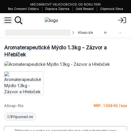
VÁŠ DÁRKOVÝ VELKOOBCHOD OD ROKU 1995
Bez Omezení Odběru
Doprava Zdarma
Gold Reward
Objemová Sleva
Aromaterapeutická Mýdla - 2 kg
ASoap-10a
Aromaterapeutické Mýdlo 1.3kg - Zázvor a
Hřebíček
ASoap-10a
RRP : 1 059 Kč / kus
Připomeň mi
Přihlaste se nebo se zaregistrujte pro velkoobchodní ceny