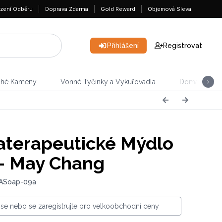
zení Odběru
Doprava Zdarma
Gold Reward
Objemová Sleva
Přihlášení
Registrovat
ahé Kameny
Vonné Tyčinky a Vykuřovadla
Domácnost &
terapeutické Mýdlo
 - May Chang
 ASoap-09a
e se nebo se zaregistrujte pro velkoobchodní ceny