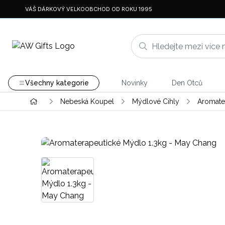
VÁŠ DÁRKOVÝ VELKOOBCHOD OD ROKU 1995
Všechny kategorie
Novinky
Den Otců
Nebeská Koupel
Mýdlové Cihly
Aromater