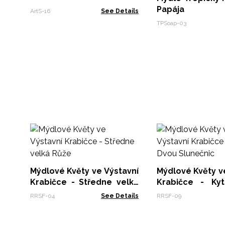
Papája
ArtS-16
See Details
TPSoap-03
Mýdlové Květy ve Výstavní
Mýdlové Květy v
Krabičce - Středne velká
Krabičce - Ky
Růže
Slunečnic
RRSF-04
See Details
RRSF-09