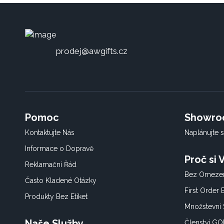
prodej@awgifts.cz
Pomoc
Showr
Kontaktujte Nás
Naplánujte s
Informace o Dopravě
Proč si
Reklamační Řád
Bez Omezen
Často Kladené Otázky
First Order
Produkty Bez Etiket
Množstevní 
Naše Služby
Členství G