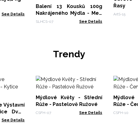
Řasy
Balení 13 Kousků 100g
Nakrájeného Mýdla - Med
See Details
ArtS-15
a Oves
SLHCS-07
See Details
Trendy
Mýdlové Květy - Střední
Mýdlové 
Růže - Pastelově Ružové
Růže - Č
e Výstavní
tice Dvou
CSFH-07
See Details
CSFH-10
See Details