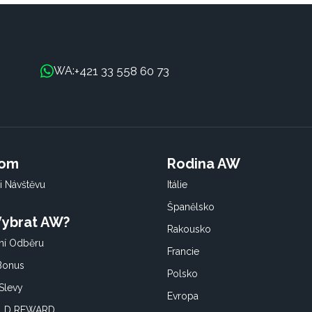
+421 33 558 60 73
WA:
oom
Rodina AW
i Návštěvu
Itálie
Španělsko
 Vybrat AW?
Rakousko
í Odběru
Francie
 Bonus
Polsko
Slevy
Evropa
OLD REWARD