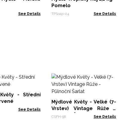
Pomelo
See Details
TPSoap-04
See Details
Mý
Růže
Ok
Květy - Střední
CSF
ervené
Mýdlové Květy - Velké (7-
Vrstev) Vintage Růže -
See Details
Půlnoční Šarlat
CSFH-98
See Details