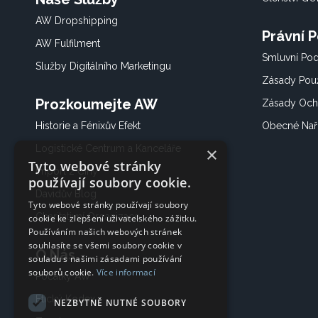
AW Dropshipping
Právní 
AW Fulfilment
Smluvní Po
Služby Digitálního Marketingu
Zásady Použ
Prozkoumejte AW
Zásady Och
Historie a Fénixův Efekt
Obecné Nař
Logistické Centrum a Kanceláře
×
Tyto webové stránky
Import z Číny
používají soubory cookie.
Davidův Blog
Tyto webové stránky používají soubory
Charitativní Organizace
cookie ke zlepšení uživatelského zážitku.
Používáním našich webových stránek
souhlasíte se všemi soubory cookie v
O Nás
souladu s našimi zásadami používání
souborů cookie.
Více informací
Počátky AW
Etický Kodex
NEZBYTNĚ NUTNÉ SOUBORY