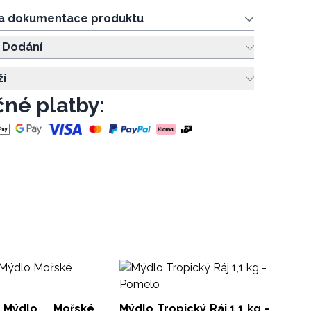
 a dokumentace produktu
 Dodání
ží
né platby:
Ba
Na
Mal
 Mýdlo Mořské
Mýdlo Tropický Ráj 1,1 kg -
SLH