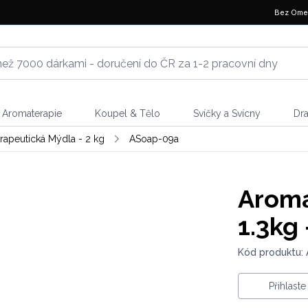
Bez Ome
Aromaterapie
Koupel & Tělo
Svíčky a Svícny
Dr
apeutická Mýdla - 2 kg
ASoap-09a
Aroma
1.3kg
Kód produktu:
Přihlast