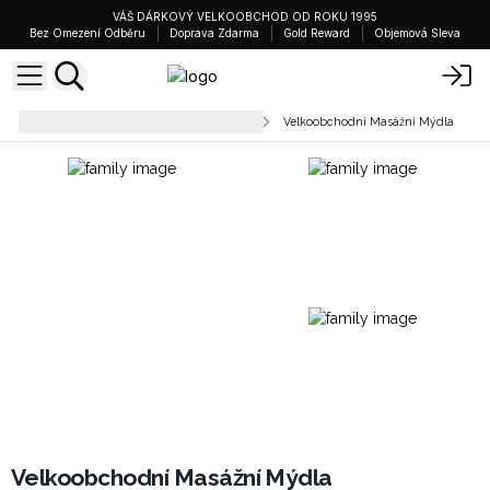
VÁŠ DÁRKOVÝ VELKOOBCHOD OD ROKU 1995
Bez Omezení Odběru
Doprava Zdarma
Gold Reward
Objemová Sleva
Mýdlové Cihly & Sprchové Gely
Velkoobchodní Masážní Mýdla
Velkoobchodní Masážní Mýdla