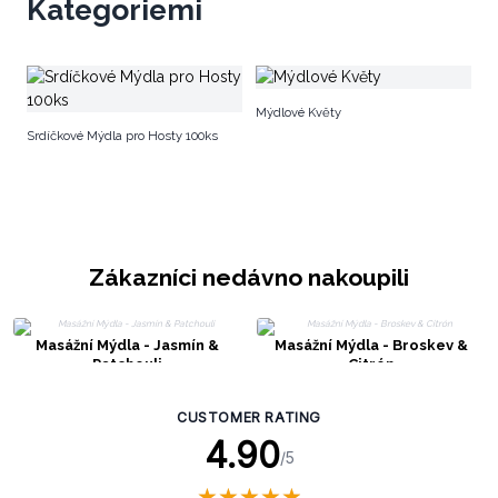
Kategoriemi
G
Mýdlové Květy
Srdíčkové Mýdla pro Hosty 100ks
Zákazníci nedávno nakoupili
Masážní Mýdla - Jasmín &
Masážní Mýdla - Broskev &
Patchouli
Citrón
CUSTOMER RATING
4.90
/5
★
★
★
★
★
★
★
★
★
★