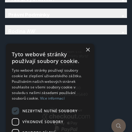
Právní Podmínky
Rodina AW
×
Ancient Wisdom s.r.o.,
Tyto webové stránky
CTpark Trnava, Prílohy 583/57
používají soubory cookie.
919 26 Zavar
Slovensko
Tyto webové stránky používají soubory
VAT:
cookie ke zlepšení uživatelského zážitku.
Používáním našich webových stránek
souhlasíte se všemi soubory cookie v
IČO: 50920600
souladu s našimi zásadami používání
IČ DPH: SK2120525440
souborů cookie.
Více informací
NEZBYTNĚ NUTNÉ SOUBORY
VÝKONOVÉ SOUBORY