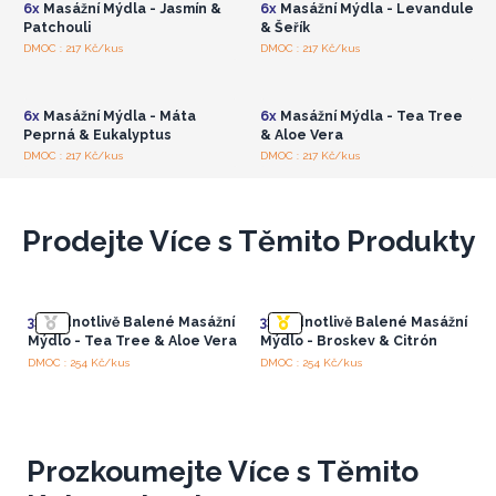
6x
Masážní Mýdla - Jasmín &
6x
Masážní Mýdla - Levandule
Patchouli
& Šeřík
Přihlaste se nebo se
Přihlaste se nebo se
DMOC : 217 Kč/kus
DMOC : 217 Kč/kus
zaregistrujte pro
zaregistrujte pro
velkoobchodní ceny
velkoobchodní ceny
6x
Masážní Mýdla - Máta
6x
Masážní Mýdla - Tea Tree
Peprná & Eukalyptus
& Aloe Vera
DMOC : 217 Kč/kus
DMOC : 217 Kč/kus
Prodejte Více s Těmito Produkty
3x
Jednotlivě Balené Masážní
3x
Jednotlivě Balené Masážní
Mýdlo - Tea Tree & Aloe Vera
Mýdlo - Broskev & Citrón
DMOC : 254 Kč/kus
DMOC : 254 Kč/kus
Prozkoumejte Více s Těmito