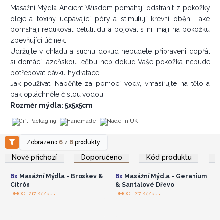
Masážní Mýdla Ancient Wisdom pomáhají odstranit z pokožky
oleje a toxiny ucpávající póry a stimulují krevní oběh. Také
pomáhají redukovat celulitidu a bojovat s ní, mají na pokožku
zpevňující účinek.
Udržujte v chladu a suchu dokud nebudete připraveni dopřát
si domácí lázeňskou léčbu neb dokud Vaše pokožka nebude
potřebovat dávku hydratace.
Jak používat: Napěňte za pomocí vody, vmasírujte na tělo a
pak opláchněte čistou vodou.
Rozměr mýdla: 5x5x5cm
Gift Packaging
Handmade
Made In UK
Zobrazeno
6
z
6
produkty
Přihlaste se nebo se
Přihlaste se nebo se
zaregistrujte pro
zaregistrujte pro
Nově příchozí
Doporučeno
Kód produktu
velkoobchodní ceny
velkoobchodní ceny
6x
Masážní Mýdla - Broskev &
6x
Masážní Mýdla - Geranium
Citrón
& Santalové Dřevo
Přihlaste se nebo se
Přihlaste se nebo se
DMOC : 217 Kč/kus
DMOC : 217 Kč/kus
zaregistrujte pro
zaregistrujte pro
velkoobchodní ceny
velkoobchodní ceny