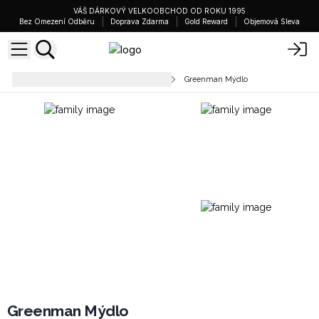
VÁŠ DÁRKOVÝ VELKOOBCHOD OD ROKU 1995
Bez Omezení Odběru
Doprava Zdarma
Gold Reward
Objemová Sleva
Mýdlové Cihly & Sprchové Gely
Greenman Mýdlo
Greenman Mýdlo