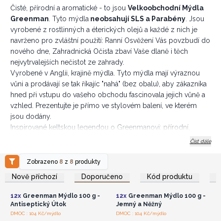
Čisté, přírodní a aromatické - to jsou
Velkoobchodní Mýdla
Greenman
. Tyto mýdla
neobsahují SLS a Parabény
. Jsou
vyrobené z rostlinných a éterických olejů a každé z nich je
navrženo pro zvláštní použití: Ranní Osvěžení Vás povzbudí do
nového dne, Zahradnická Očista zbaví Vaše dlaně i těch
nejvytrvalejších nečistot ze zahrady.
Vyrobené v Anglii, krajině mýdla. Tyto mýdla mají výraznou
vůni a prodávají se tak říkajíc "nahá" (bez obalu), aby zákazníka
hned při vstupu do vašeho obchodu fascinovala jejich vůně a
vzhled. Prezentujte je přímo ve stylovém balení, ve kterém
jsou dodány.
Inspirované keltskou legendou o Greenmanovi: přírodní,
zemité a živé - zrozené v mlze lesa. Jsou vyrobené ručně,
Číst dále
lisované za studena.
Zhotovené z obnovitelného palmového oleje, rostlinných a
Zobrazeno
8
z
8
produkty
Přihlaste se nebo se
Přihlaste se nebo se
éterických olejů, přemění tyto mýdla Vaše ranní mytí na
zaregistrujte pro
zaregistrujte pro
Nově příchozí
Doporučeno
Kód produktu
velkoobchodní ceny
velkoobchodní ceny
očistný rituál. Greenman bude držet svou ochrannou ruku nad
Vámi a Vaší rodinou.
12x
Greenman Mýdlo 100 g -
12x
Greenman Mýdlo 100 g -
* bez SLS a Parabénů * Ručně vyrobené v Anglii * s
Antiseptický Útok
Jemný a Něžný
přídavkem éterických a rostlinných olejů *
Přihlaste se nebo se
Přihlaste se nebo se
DMOC : 104 Kč/mýdlo
DMOC : 104 Kč/mýdlo
zaregistrujte pro
zaregistrujte pro