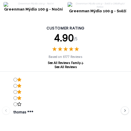
Greenman Mýdlo 100 g - Noční
Greenman Mýdlo 100 g - Svěží
a Uklidňující Kokos
CUSTOMER RATING
4.90
/5
★
★
★
★
★
★
★
★
★
★
Based on 6177 Reviews
See All Reviews Family
See All Reviews
thomas ***