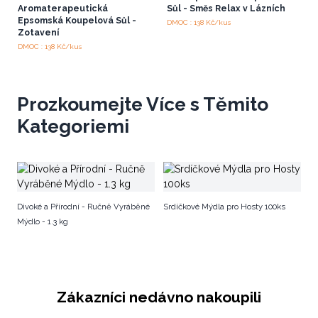
Aromaterapeutická
Sůl - Směs Relax v Lázních
Epsomská Koupelová Sůl -
DMOC : 138 Kč/kus
Zotavení
DMOC : 138 Kč/kus
Prozkoumejte Více s Těmito
Kategoriemi
Kl
Divoké a Přírodní - Ručně Vyráběné
Srdíčkové Mýdla pro Hosty 100ks
Mýdlo - 1.3 kg
Zákazníci nedávno nakoupili