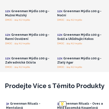
* Mýdlo pro každou příležitost * Prezentační balení *
velkoobchodní ceny
velkoobchodní ceny
12x
Greenman Mýdlo 100 g -
12x
Greenman Mýdlo 100 g -
Mužně Mužský
Noční
Přihlaste se nebo se
Přihlaste se nebo se
DMOC : 104 Kč/mýdlo
DMOC : 104 Kč/mýdlo
zaregistrujte pro
zaregistrujte pro
velkoobchodní ceny
velkoobchodní ceny
12x
Greenman Mýdlo 100 g -
12x
Greenman Mýdlo 100 g -
Ranní Osvěžení
Svěží a Uklidňující Kokos
Přihlaste se nebo se
Přihlaste se nebo se
DMOC : 104 Kč/mýdlo
DMOC : 104 Kč/mýdlo
zaregistrujte pro
zaregistrujte pro
velkoobchodní ceny
velkoobchodní ceny
12x
Greenman Mýdlo 100 g -
12x
Greenman Mýdlo 100 g -
Zahradnická Očista
Zlatý Agar
DMOC : 104 Kč/mýdlo
DMOC : 104 Kč/mýdlo
Prodejte Více s Těmito Produkty
3x
Greenman Rituals -
3x
Greenman Rituals - Oves a
Mentolová
Med Epsomská Koupelová