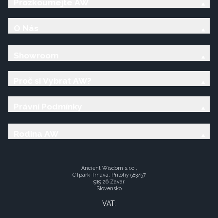
Prozkoumejte AW
O Nás
Showroom
Proč si Vybrat AW?
Právní Podmínky
Rodina AW
Ancient Wisdom s.r.o.,
CTpark Trnava, Prílohy 583/57
919 26 Zavar
Slovensko
VAT: