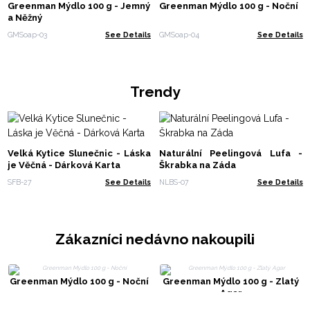
Greenman Mýdlo 100 g - Jemný
Greenman Mýdlo 100 g - Noční
a Něžný
GMSoap-03
See Details
GMSoap-04
See Details
Trendy
Velká Kytice Slunečnic - Láska
Naturální Peelingová Lufa -
je Věčná - Dárková Karta
Škrabka na Záda
SFB-27
See Details
NLBS-07
See Details
Zákazníci nedávno nakoupili
Greenman Mýdlo 100 g - Noční
Greenman Mýdlo 100 g - Zlatý
Agar