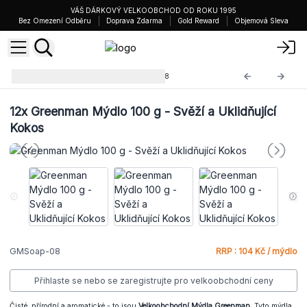
VÁŠ DÁRKOVÝ VELKOOBCHOD OD ROKU 1995
Bez Omezení Odběru
Doprava Zdarma
Gold Reward
Objemová Sleva
Greenman Mýdlo
GMSoap-08
12x
Greenman Mýdlo 100 g - Svěží a Uklidňující
Kokos
GMSoap-08
RRP : 104 Kč / mýdlo
Přihlaste se nebo se zaregistrujte pro velkoobchodní ceny
Čisté, přírodní a aromatické - to jsou
Velkoobchodní Mýdla Greenman
. Tyto mýdla