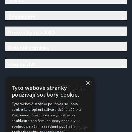
O Nás
Showroom
Proč si Vybrat AW?
Právní Podmínky
Rodina AW
×
Ancient Wisdom s.r.o.,
Tyto webové stránky
CTpark Trnava, Prílohy 583/57
používají soubory cookie.
919 26 Zavar
Slovensko
Tyto webové stránky používají soubory
VAT:
cookie ke zlepšení uživatelského zážitku.
Používáním našich webových stránek
souhlasíte se všemi soubory cookie v
IČO: 50920600
souladu s našimi zásadami používání
IČ DPH: SK2120525440
souborů cookie.
Více informací