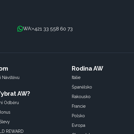
+421 33 558 60 73
WA:
oom
Rodina AW
i Návštěvu
Itálie
Španělsko
 Vybrat AW?
Rakousko
í Odběru
Francie
 Bonus
Polsko
Slevy
Evropa
OLD REWARD