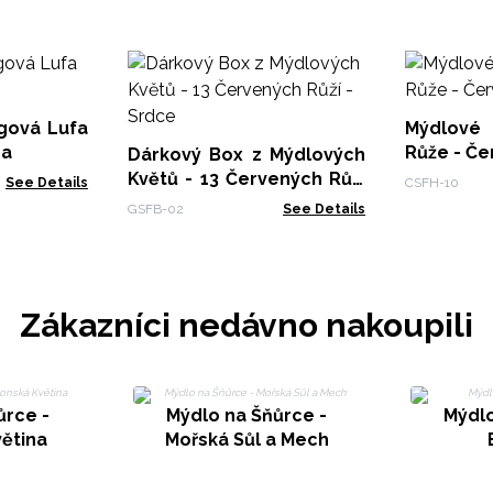
ngová Lufa
Mýdlové 
da
Růže - Č
Dárkový Box z Mýdlových
Květů - 13 Červených Růží
See Details
CSFH-10
- Srdce
GSFB-02
See Details
Zákazníci nedávno nakoupili
ůrce -
Mýdlo na Šňůrce -
Mýdlo
ětina
Mořská Sůl a Mech