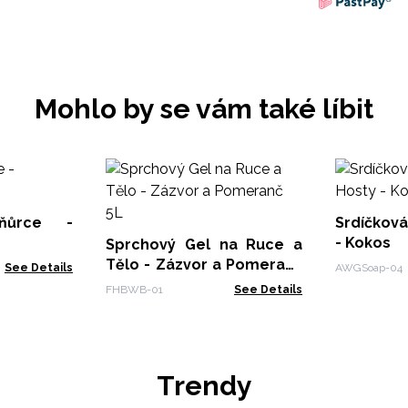
Mohlo by se vám také líbit
ňůrce -
Srdíčková
- Kokos
Sprchový Gel na Ruce a
Tělo - Zázvor a Pomeranč
See Details
AWGSoap-04
5L
FHBWB-01
See Details
Trendy