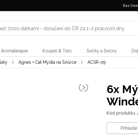
Bez Ome
Aromaterapie
Koupel & Tělo
Svíčky a Svícny
Dr
Gely
Agnes + Cat Mýdla na Šňůrce
ACSR-09
6x
Mýd
Wind
Kód produktu:
Přihlast