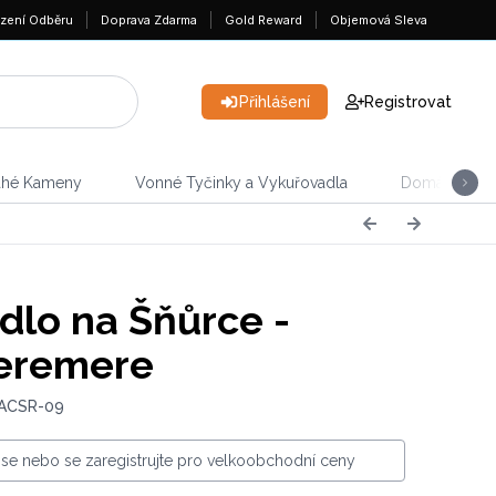
zení Odběru
Doprava Zdarma
Gold Reward
Objemová Sleva
Přihlášení
Registrovat
ahé Kameny
Vonné Tyčinky a Vykuřovadla
Domácnost &
lo na Šňůrce -
eremere
 ACSR-09
e se nebo se zaregistrujte pro velkoobchodní ceny