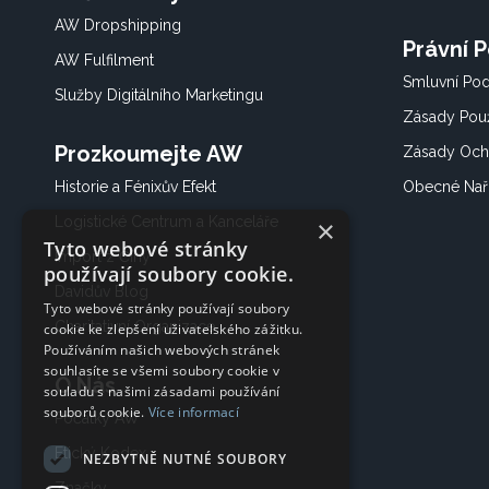
AW Dropshipping
Právní 
AW Fulfilment
Smluvní Po
Služby Digitálního Marketingu
Zásady Použ
Prozkoumejte AW
Zásady Och
Historie a Fénixův Efekt
Obecné Nař
Logistické Centrum a Kanceláře
×
Tyto webové stránky
Import z Číny
používají soubory cookie.
Davidův Blog
Tyto webové stránky používají soubory
Charitativní Organizace
cookie ke zlepšení uživatelského zážitku.
Používáním našich webových stránek
souhlasíte se všemi soubory cookie v
O Nás
souladu s našimi zásadami používání
souborů cookie.
Více informací
Počátky AW
Etický Kodex
NEZBYTNĚ NUTNÉ SOUBORY
Značky