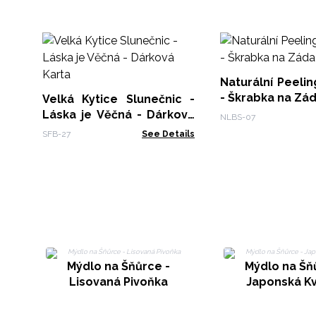
Naturální Peeli
- Škrabka na Zá
Velká Kytice Slunečnic -
Láska je Věčná - Dárková
NLBS-07
Karta
SFB-27
See Details
Mýdlo na Šňůrce -
Mýdlo na Šň
Lisovaná Pivoňka
Japonská Kv