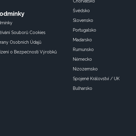
Chorvatsko
Švédsko
Podmínky
Slovensko
dmínky
Portugalsko
ívání Souborů Cookies
Maďarsko
rany Osobních Údajů
Rumunsko
ízení o Bezpečnosti Výrobků
Německo
Nizozemsko
Spojené Království / UK
Bulharsko