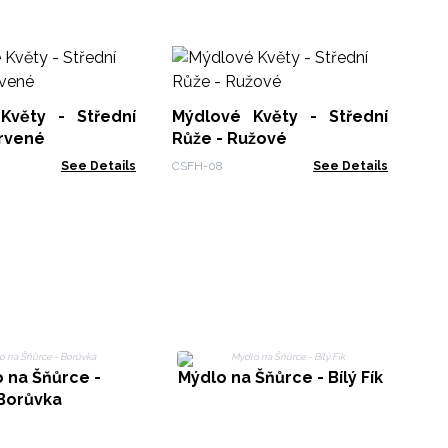
Ku
Dí
Květy - Střední
Mýdlové Květy - Střední
SFB
ervené
Růže - Ružové
See Details
CSFH-08
See Details
 na Šňůrce -
Mýdlo na Šňůrce - Bílý Fík
Borůvka