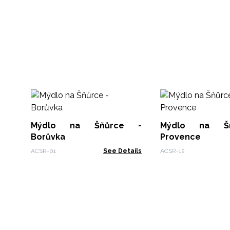
Mýdlo na Šňůrce -
Mýdlo na Š
Borůvka
Provence
ACSR-01
See Details
ACSR-12