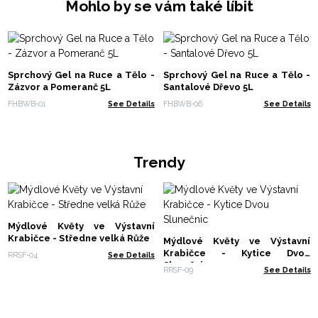
Mohlo by se vám také líbit
Sprchový Gel na Ruce a Tělo -
Sprchový Gel na Ruce a Tělo -
Zázvor a Pomeranč 5L
Santalové Dřevo 5L
FHBWB-01
See Details
FHBWB-06
See Details
Trendy
Mýdlové Květy ve Výstavní
Krabičce - Středne velká Růže
Mýdlové Květy ve Výstavní
Krabičce - Kytice Dvou
RRSF-04
See Details
Slunečnic
RRSF-09
See Details