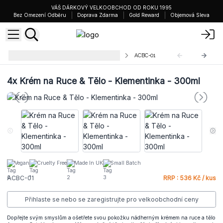
VÁŠ DÁRKOVÝ VELKOOBCHOD OD ROKU 1995
Bez Omezení Odběru
Doprava Zdarma
Gold Reward
Objemová Sleva
Agnes + Cat Krém na Ruce a Tělo
ACBC-01
4x
Krém na Ruce & Tělo - Klementinka - 300ml
Vegan
Cruelty Free
Made In UK
Small Batch
ACBC-01
RRP : 536 Kč / kus
Přihlaste se nebo se zaregistrujte pro velkoobchodní ceny
Dopřejte svým smyslům a ošetřete svou pokožku nádherným krémem na ruce a tělo