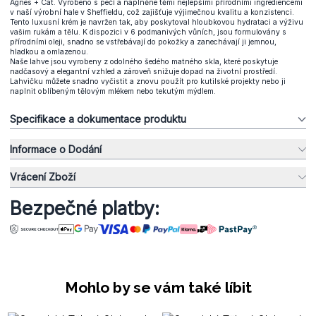
Agnes + Cat. Vyrobeno s péčí a naplněné těmi nejlepšími přírodními ingrediencemi
v naší výrobní hale v Sheffieldu, což zajišťuje výjimečnou kvalitu a konzistenci.
Tento luxusní krém je navržen tak, aby poskytoval hloubkovou hydrataci a výživu
vašim rukám a tělu. K dispozici v 6 podmanivých vůních, jsou formulovány s
přírodními oleji, snadno se vstřebávají do pokožky a zanechávají ji jemnou,
hladkou a omlazenou.
Naše lahve jsou vyrobeny z odolného šedého matného skla, které poskytuje
nadčasový a elegantní vzhled a zároveň snižuje dopad na životní prostředí.
Lahvičku můžete snadno vyčistit a znovu použít pro kutilské projekty nebo ji
naplnit oblíbeným tělovým mlékem nebo tekutým mýdlem.
Specifikace a dokumentace produktu
Informace o Dodání
Vrácení Zboží
Bezpečné platby:
Mohlo by se vám také líbit