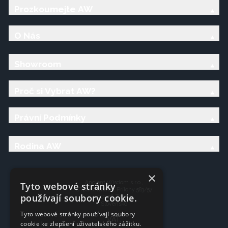
Prozkoumejte AW
O Nás
Showroom
Proč si Vybrat AW?
Právní Podmínky
Rodina AW
×
Ancient Wisdom s.r.o.,
Tyto webové stránky
CTpark Trnava, Prílohy 583/57
používají soubory cookie.
919 26 Zavar
Slovensko
Tyto webové stránky používají soubory
VAT:
cookie ke zlepšení uživatelského zážitku.