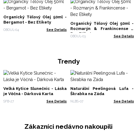
Organický Tělový Olej 50ml -
Bergamot - Bez Etikety
Organický Tělový Olej 50ml -
Rozmarýn & Frankincense -
OBOUL-04
See Details
Bez Etikety
OBOUL-03
See Details
Trendy
Velká Kytice Slunečnic - Láska
Naturální Peelingová Lufa -
je Věčná - Dárková Karta
Škrabka na Záda
SFB-27
See Details
NLBS-07
See Details
Zákazníci nedávno nakoupili