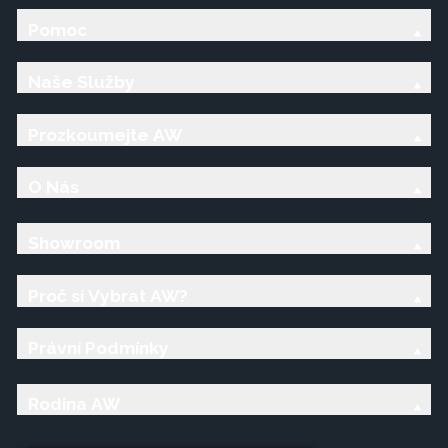
Pomoc
Naše Služby
Prozkoumejte AW
O Nás
Showroom
Proč si Vybrat AW?
Právní Podmínky
Rodina AW