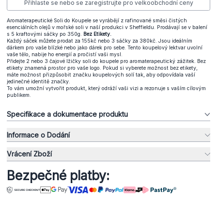
Přihlaste se nebo se zaregistrujte pro velkoobchodní ceny
Aromaterapeutické Soli do Koupele se vyrábějí z rafinované směsi čistých
esenciálních olejů v mořské soli v naší produkci v Sheffieldu. Prodávají se v balení
s 5 kraftovými sáčky po 350g.
Bez Etikety.
Každý sáček můžete prodat za 155kč nebo 3 sáčky za 380kč. Jsou ideálním
dárkem pro vaše blízké nebo jako dárek pro sebe. Tento koupelový lektvar uvolní
vaše tělo, nabije ho energií a pročistí vaši mysl.
Přidejte 2 nebo 3 čajové lžičky soli do koupele pro aromaterapeutický zážitek. Bez
etikety znamená prostor pro vaše logo. Pokud si vyberete možnost bez etikety,
máte možnost přizpůsobit značku koupelových solí tak, aby odpovídala vaší
jedinečné identitě značky.
To vám umožní vytvořit produkt, který odráží vaši vizi a rezonuje s vaším cílovým
publikem.
Specifikace a dokumentace produktu
Informace o Dodání
Vrácení Zboží
Bezpečné platby: