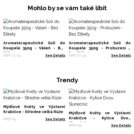
Mohlo by se vám také líbit
Aromaterapeutické Soli do
Aromaterapeutické Soli do
Koupele 350g - Vášeň - Bez
Koupele 350g - Probuzení -
Etikety
Bez Etikety
ABPCUL-04
See Details
ABPCUL-05
See Details
Trendy
Mýdlové Květy ve Výstavní
Krabičce - Středne velká Růže
Mýdlové Květy ve Výstavní
Krabičce - Kytice Dvou
RRSF-04
See Details
Slunečnic
RRSF-09
See Details