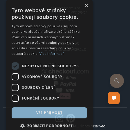
×
Ancient Wisdom s.r.o.,
Tyto webové stránky
CTpark Trnava, Prílohy 583/57
používají soubory cookie.
919 26 Zavar
Slovensko
Tyto webové stránky používají soubory
VAT:
cookie ke zlepšení uživatelského zážitku.
Používáním našich webových stránek
souhlasíte se všemi soubory cookie v
IČO: 50920600
souladu s našimi zásadami používání
IČ DPH: SK2120525440
souborů cookie.
Více informací
NEZBYTNĚ NUTNÉ SOUBORY
VÝKONOVÉ SOUBORY
SOUBORY CÍLENÍ
FUNKČNÍ SOUBORY
VŠE PŘIJMOUT
ZOBRAZIT PODROBNOSTI
Copyright © 2024 Company, All rights reserved.