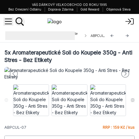
VÁŠ DÁRKOVÝ VELKOOBCHOD OD ROKU 1995
Bez Omezení Odběru
Doprava Zdarma
Gold Reward
Objemová Sleva
Aromaterapeutické Soli do Koupele
ABPCUL-07
bez Etiket
5x
Aromaterapeutické Soli do Koupele 350g - Anti
Stres - Bez Etikety
ABPCUL-07
RRP : 159 Kč / kus