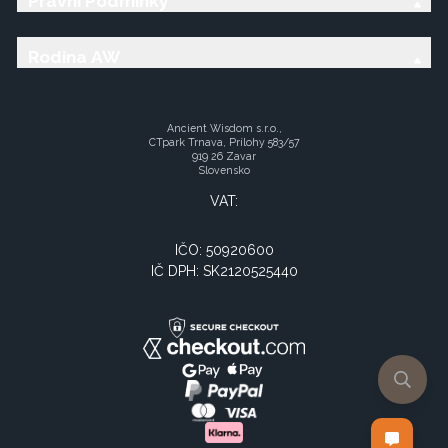
Právní Podmínky
Rodina AW
Ancient Wisdom s.r.o.,
CTpark Trnava, Prílohy 583/57
919 26 Zavar
Slovensko
VAT:
IČO: 50920600
IČ DPH: SK2120525440