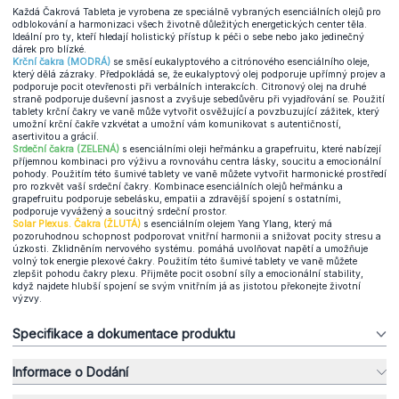
Každá Čakrová Tableta je vyrobena ze speciálně vybraných esenciálních olejů pro
odblokování a harmonizaci všech životně důležitých energetických center těla.
Ideální pro ty, kteří hledají holistický přístup k péči o sebe nebo jako jedinečný
dárek pro blízké.
Krční čakra (MODRÁ)
se směsí eukalyptového a citrónového esenciálního oleje,
který dělá zázraky. Předpokládá se, že eukalyptový olej podporuje upřímný projev a
podporuje pocit otevřenosti při verbálních interakcích. Citronový olej na druhé
straně podporuje duševní jasnost a zvyšuje sebedůvěru při vyjadřování se. Použití
tablety krční čakry ve vaně může vytvořit osvěžující a povzbuzující zážitek, který
umožní krční čakře vzkvétat a umožní vám komunikovat s autentičností,
asertivitou a grácií.
Srdeční čakra (ZELENÁ)
s esenciálními oleji heřmánku a grapefruitu, které nabízejí
příjemnou kombinaci pro výživu a rovnováhu centra lásky, soucitu a emocionální
pohody. Použitím této šumivé tablety ve vaně můžete vytvořit harmonické prostředí
pro rozkvět vaší srdeční čakry. Kombinace esenciálních olejů heřmánku a
grapefruitu podporuje sebelásku, empatii a zdravější spojení s ostatními,
podporuje vyvážený a soucitný srdeční prostor.
Solar Plexus. Čakra (ŽLUTÁ)
s esenciálním olejem Yang Ylang, který má
pozoruhodnou schopnost podporovat vnitřní harmonii a snižovat pocity stresu a
úzkosti. Zklidněním nervového systému. pomáhá uvolňovat napětí a umožňuje
volný tok energie plexové čakry. Použitím této šumivé tablety ve vaně můžete
zlepšit pohodu čakry plexu. Přijměte pocit osobní síly a emocionální stability,
když najdete hlubší spojení se svým vnitřním já as jistotou překonejte životní
výzvy.
Specifikace a dokumentace produktu
Informace o Dodání