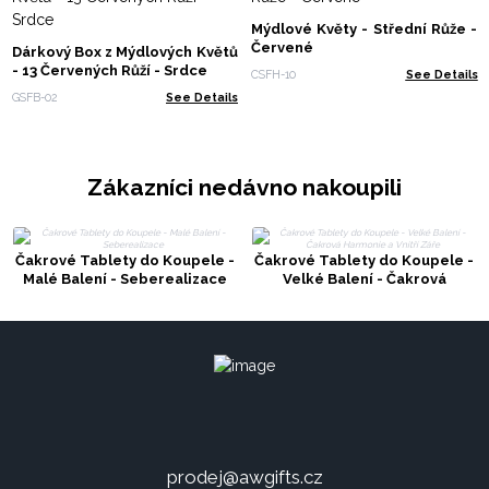
Mýdlové Květy - Střední Růže -
Červené
Dárkový Box z Mýdlových Květů
- 13 Červených Růží - Srdce
CSFH-10
See Details
GSFB-02
See Details
Zákazníci nedávno nakoupili
Čakrové Tablety do Koupele -
Čakrové Tablety do Koupele -
Malé Balení - Seberealizace
Velké Balení - Čakrová
Harmonie a Vnitří Záře
prodej@awgifts.cz