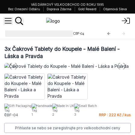
VÁŠ DÁRKOVÝ VELKOOBCHOD OD ROKU 1995
Bez Omezení Odběru
Doprava Zdarma
Gold Reward
Objemová Sleva
Čakrové Tablety do Koupele
CBF-04
3x
Čakrové Tablety do Koupele - Malé Balení -
Láska a Pravda
Gift Packaging
Handmade
Made In UK
Small Batch
CBF-04
RRP : 222 Kč / kus
Přihlaste se nebo se zaregistrujte pro velkoobchodní ceny