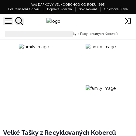
VÁŠ DÁRKOVÝ VELKOOBCHOD OD ROKU 1995
Bez Omezení Odběru
Doprava Zdarma
Gold Reward
Objemová Sleva
Každodenní Tašky
Velké Tašky z Recyklovaných Koberců
Velké Tašky z Recyklovaných Koberců