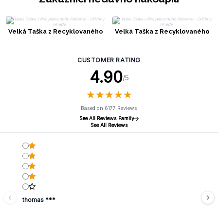
Velká Taška z Recyklovaného
Velká Taška z Recyklovaného
Koberce - Odstíny Hnědé
Koberce - Odstíny Hnědé
CUSTOMER RATING
4.90
/5
★
★
★
★
★
★
★
★
★
★
Based on 6177 Reviews
See All Reviews Family
See All Reviews
thomas ***