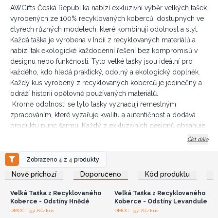
AWGifts Česká Republika nabízí exkluzivní výběr velkých tašek
vyrobených ze 100% recyklovaných koberců, dostupných ve
čtyřech různých modelech, které kombinují odolnost a styl.
Každá taška je vyrobena v Indii z recyklovaných materiálů a
nabízí tak ekologické každodenní řešení bez kompromisů v
designu nebo funkčnosti. Tyto velké tašky jsou ideální pro
každého, kdo hledá praktický, odolný a ekologický doplněk.
Každý kus vyrobený z recyklovaných koberců je jedinečný a
odráží historii opětovně používaných materiálů.
Kromě odolnosti se tyto tašky vyznačují řemeslným
zpracováním, které vyzařuje kvalitu a autentičnost a dodává
produktu punc šarmu. Každý z exkluzivních designů obsahuje
jedinečné motivy, které se mohou lišit. Tyto tašky jsou ideální
Číst dále
pro každodenní použití, cestování, nakupování nebo i jako
ekologická dárková alternativa.
Zobrazeno
4
z
4
produkty
Přihlaste se nebo se
Přihlaste se nebo se
Všechny tašky mají bezpečný uzávěr, takže vaše věci zůstanou
zaregistrujte pro
zaregistrujte pro
Nově příchozí
Doporučeno
Kód produktu
velkoobchodní ceny
velkoobchodní ceny
dobře chráněny. Každá taška má navíc vnitřní kapsu, ideální pro
uložení drobností, jako jsou klíče, peněženka nebo telefon.
Velká Taška z Recyklovaného
Velká Taška z Recyklovaného
Nabídněte svému obchodu produkty, které jsou rozdílné z
Koberce - Odstíny Hnědé
Koberce - Odstíny Levandule
hlediska stylu i vlivu na životní prostředí.
Přihlaste se nebo se
Přihlaste se nebo se
DMOC : 551 Kč/kus
DMOC : 551 Kč/kus
zaregistrujte pro
zaregistrujte pro