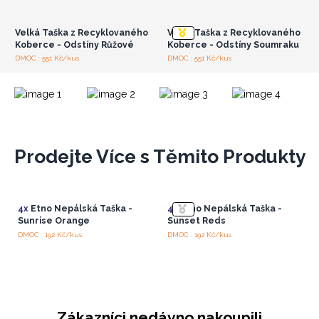
velkoobchodní ceny
velkoobchodní ceny
Velká Taška z Recyklovaného
Velká Taška z Recyklovaného
Koberce - Odstíny Růžové
Koberce - Odstíny Soumraku
DMOC : 551 Kč/kus
DMOC : 551 Kč/kus
Prodejte Více s Těmito Produkty
4x
Etno Nepálská Taška -
4x
Etno Nepálská Taška -
Sunrise Orange
Sunset Reds
DMOC : 192 Kč/kus
DMOC : 192 Kč/kus
Zákazníci nedávno nakoupili