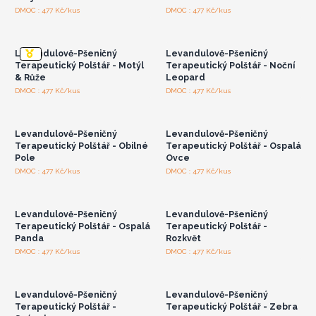
Přihlaste se nebo se
Přihlaste se nebo se
DMOC : 477 Kč/kus
DMOC : 477 Kč/kus
zaregistrujte pro
zaregistrujte pro
velkoobchodní ceny
velkoobchodní ceny
Levandulově-Pšeničný
Levandulově-Pšeničný
Terapeutický Polštář - Motýl
Terapeutický Polštář - Noční
& Růže
Leopard
Přihlaste se nebo se
Přihlaste se nebo se
DMOC : 477 Kč/kus
DMOC : 477 Kč/kus
zaregistrujte pro
zaregistrujte pro
velkoobchodní ceny
velkoobchodní ceny
Levandulově-Pšeničný
Levandulově-Pšeničný
Terapeutický Polštář - Obilné
Terapeutický Polštář - Ospalá
Pole
Ovce
Přihlaste se nebo se
Přihlaste se nebo se
DMOC : 477 Kč/kus
DMOC : 477 Kč/kus
zaregistrujte pro
zaregistrujte pro
velkoobchodní ceny
velkoobchodní ceny
Levandulově-Pšeničný
Levandulově-Pšeničný
Terapeutický Polštář - Ospalá
Terapeutický Polštář -
Panda
Rozkvět
Přihlaste se nebo se
Přihlaste se nebo se
DMOC : 477 Kč/kus
DMOC : 477 Kč/kus
zaregistrujte pro
zaregistrujte pro
velkoobchodní ceny
velkoobchodní ceny
Levandulově-Pšeničný
Levandulově-Pšeničný
Terapeutický Polštář -
Terapeutický Polštář - Zebra