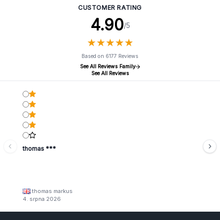
CUSTOMER RATING
4.90
/5
★
★
★
★
★
★
★
★
★
★
Based on 6177 Reviews
See All Reviews Family
See All Reviews
thomas ***
thomas markus
4. srpna 2026