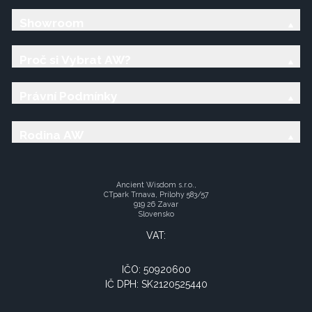
Showroom
Proč si Vybrat AW?
Právní Podmínky
Rodina AW
Ancient Wisdom s.r.o.,
CTpark Trnava, Prílohy 583/57
919 26 Zavar
Slovensko
VAT:
IČO: 50920600
IČ DPH: SK2120525440