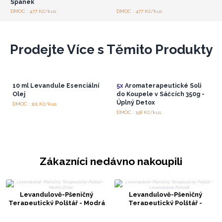
Spánek
DMOC : 477 Kč/kus
DMOC : 477 Kč/kus
Prodejte Více s Těmito Produkty
10 ml Levandule Esenciální
5x
Aromaterapeutické Soli
Olej
do Koupele v Sáčcích 350g -
Úplný Detox
DMOC : 101 Kč/kus
DMOC : 158 Kč/kus
Zákazníci nedávno nakoupili
Levandulově-Pšeničný
Levandulově-Pšeničný
Terapeutický Polštář - Modrá
Terapeutický Polštář -
Zmije
Levandulové Pohodlí