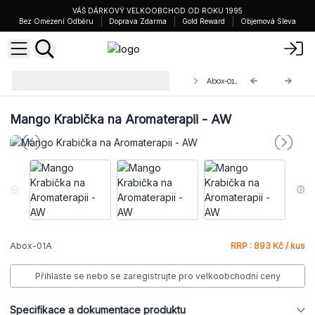
VÁŠ DÁRKOVÝ VELKOOBCHOD OD ROKU 1995
Bez Omezení Odběru
Doprava Zdarma
Gold Reward
Objemová Sleva
Mangové Krabičky na Esenciální
Abox-01A
Oleje
Mango Krabička na Aromaterapii - AW
Abox-01A
RRP : 893 Kč / kus
Přihlaste se nebo se zaregistrujte pro velkoobchodní ceny
Specifikace a dokumentace produktu