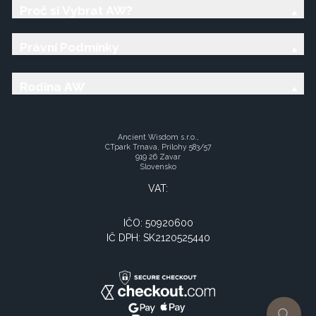
Proč si Vybrat AW?
Právní Podmínky
Rodina AW
Ancient Wisdom s.r.o.,
CTpark Trnava, Prílohy 583/57
919 26 Zavar
Slovensko
VAT:
IČO: 50920600
IČ DPH: SK2120525440