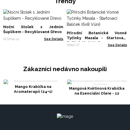
Trendy
Noční Stolek s Jedním
Šuplíkem - Recyklované Dřevo
Přírodní Botanické Vonné
Tyčinky Masala - Startovací
ACShop-14
See Details
Balíček (6x8 Vůní)
NBoti-ST
See Details
Zákazníci nedávno nakoupili
Mango Krabička na
Mangová Květinová Krabička
Aromaterapii (24+1)
na Esenciální Oleje - 12
Lahviček