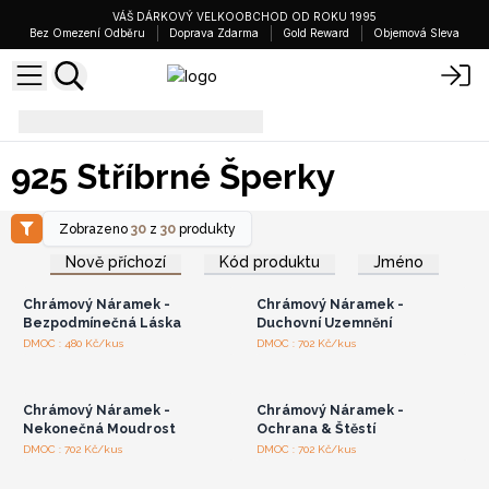
VÁŠ DÁRKOVÝ VELKOOBCHOD OD ROKU 1995
Bez Omezení Odběru
Doprava Zdarma
Gold Reward
Objemová Sleva
925 Stříbrné Šperky
925 Stříbrné Šperky
Zobrazeno
30
z
30
produkty
Přihlaste se nebo se
Přihlaste se nebo se
zaregistrujte pro
zaregistrujte pro
Nově příchozí
Kód produktu
Jméno
velkoobchodní ceny
velkoobchodní ceny
Chrámový Náramek -
Chrámový Náramek -
Bezpodmínečná Láska
Duchovní Uzemnění
Přihlaste se nebo se
Přihlaste se nebo se
DMOC : 480 Kč/kus
DMOC : 702 Kč/kus
zaregistrujte pro
zaregistrujte pro
velkoobchodní ceny
velkoobchodní ceny
Chrámový Náramek -
Chrámový Náramek -
Nekonečná Moudrost
Ochrana & Štěstí
Přihlaste se nebo se
Přihlaste se nebo se
DMOC : 702 Kč/kus
DMOC : 702 Kč/kus
zaregistrujte pro
zaregistrujte pro
velkoobchodní ceny
velkoobchodní ceny