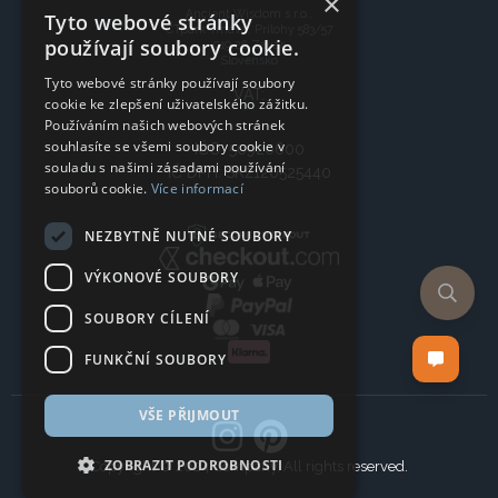
×
Ancient Wisdom s.r.o.,
Tyto webové stránky
CTpark Trnava, Prílohy 583/57
používají soubory cookie.
919 26 Zavar
Slovensko
Tyto webové stránky používají soubory
VAT:
cookie ke zlepšení uživatelského zážitku.
Používáním našich webových stránek
souhlasíte se všemi soubory cookie v
IČO: 50920600
souladu s našimi zásadami používání
IČ DPH: SK2120525440
souborů cookie.
Více informací
NEZBYTNĚ NUTNÉ SOUBORY
VÝKONOVÉ SOUBORY
SOUBORY CÍLENÍ
FUNKČNÍ SOUBORY
VŠE PŘIJMOUT
ZOBRAZIT PODROBNOSTI
Copyright © 2024 Company, All rights reserved.