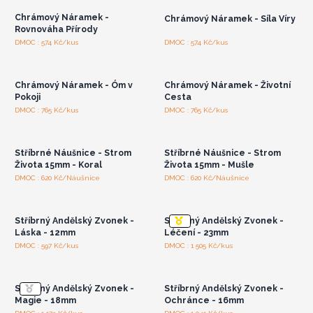
Chrámový Náramek -
Chrámový Náramek - Síla Víry
Rovnováha Přírody
Přihlaste se nebo se
Přihlaste se nebo se
DMOC : 574 Kč/kus
DMOC : 574 Kč/kus
zaregistrujte pro
zaregistrujte pro
velkoobchodní ceny
velkoobchodní ceny
Chrámový Náramek - Óm v
Chrámový Náramek - Životní
Pokoji
Cesta
Přihlaste se nebo se
Přihlaste se nebo se
DMOC : 765 Kč/kus
DMOC : 765 Kč/kus
zaregistrujte pro
zaregistrujte pro
velkoobchodní ceny
velkoobchodní ceny
Stříbrné Náušnice - Strom
Stříbrné Náušnice - Strom
Života 15mm - Koral
Života 15mm - Mušle
Přihlaste se nebo se
Přihlaste se nebo se
DMOC : 620 Kč/Náušnice
DMOC : 620 Kč/Náušnice
zaregistrujte pro
zaregistrujte pro
velkoobchodní ceny
velkoobchodní ceny
Stříbrný Andělský Zvonek -
Stříbrný Andělský Zvonek -
Láska - 12mm
Léčení - 23mm
Přihlaste se nebo se
Přihlaste se nebo se
DMOC : 597 Kč/kus
DMOC : 1 505 Kč/kus
zaregistrujte pro
zaregistrujte pro
velkoobchodní ceny
velkoobchodní ceny
Stříbrný Andělský Zvonek -
Stříbrný Andělský Zvonek -
Magie - 18mm
Ochránce - 16mm