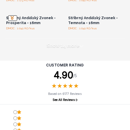
Přihlaste se nebo se
Přihlaste se nebo se
DMOC : 1 173 Kč/kus
DMOC : 1 041 Kč/kus
zaregistrujte pro
zaregistrujte pro
velkoobchodní ceny
velkoobchodní ceny
Stříbrný Andělský Zvonek -
Stříbrný Andělský Zvonek -
Prosperita - 16mm
Temnota - 16mm
DMOC : 1 041 Kč/kus
DMOC : 1 041 Kč/kus
Show 14 more
CUSTOMER RATING
4.90
/5
★
★
★
★
★
★
★
★
★
★
Based on 6177 Reviews
See All Reviews