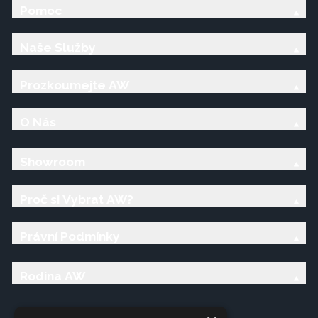
Pomoc
Naše Služby
Prozkoumejte AW
O Nás
Showroom
Proč si Vybrat AW?
Právní Podmínky
Rodina AW