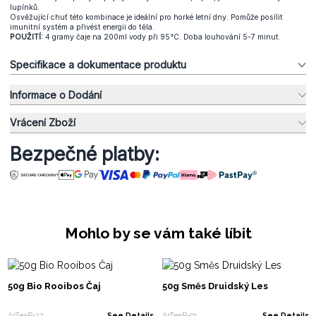
lupínků.
Osvěžující chuť této kombinace je ideální pro horké letní dny. Pomůže posílit
imunitní systém a přivést energii do těla.
POUŽITÍ:
4 gramy čaje na 200ml vody při 95°C. Doba louhování 5-7 minut.
Specifikace a dokumentace produktu
Informace o Dodání
Vrácení Zboží
Bezpečné platby:
Mohlo by se vám také líbit
50g Bio Rooibos Čaj
50g Směs Druidský Les
ArTeaP-22
See Details
ArTeaP-01
See Details