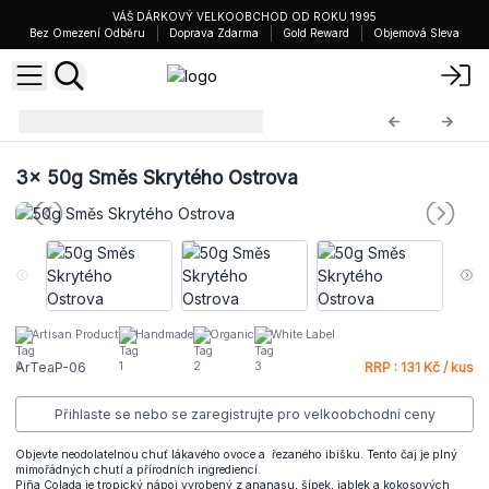
VÁŠ DÁRKOVÝ VELKOOBCHOD OD ROKU 1995
Bez Omezení Odběru
Doprava Zdarma
Gold Reward
Objemová Sleva
Čajové Směsi 50g
ArTeaP-06
3x
50g Směs Skrytého Ostrova
Artisan Product
Handmade
Organic
White Label
ArTeaP-06
RRP : 131 Kč / kus
Přihlaste se nebo se zaregistrujte pro velkoobchodní ceny
Objevte neodolatelnou chuť lákavého ovoce a řezaného ibišku. Tento čaj je plný
mimořádných chutí a přírodních ingrediencí.
Piña Colada je tropický nápoj vyrobený z ananasu, šípek, jablek a kokosových