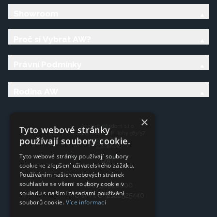
Showroom
Proč si Vybrat AW?
Právní Podmínky
Rodina AW
×
Ancient Wisdom s.r.o.,
Tyto webové stránky
CTpark Trnava, Prílohy 583/57
používají soubory cookie.
919 26 Zavar
Slovensko
Tyto webové stránky používají soubory
VAT:
cookie ke zlepšení uživatelského zážitku.
Používáním našich webových stránek
souhlasíte se všemi soubory cookie v
IČO: 50920600
souladu s našimi zásadami používání
IČ DPH: SK2120525440
souborů cookie.
Více informací