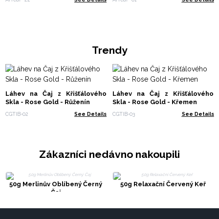
Trendy
Láhev na Čaj z Křišťálového
Láhev na Čaj z Křišťálového
Skla - Rose Gold - Růženín
Skla - Rose Gold - Křemen
CGTIB-02
See Details
CGTIB-03
See Details
Zákazníci nedávno nakoupili
50g Merlinův Oblíbený Černý
50g Relaxační Červený Keř
Čaj