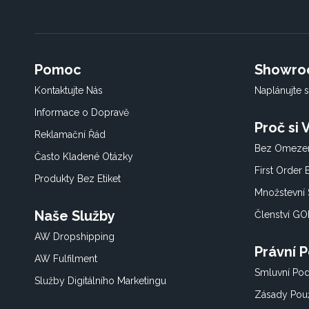
Pomoc
Showr
Kontaktujte Nás
Naplánujte s
Informace o Dopravě
Proč si
Reklamační Řád
Bez Omezen
Často Kladené Otázky
First Order
Produkty Bez Etiket
Množstevní 
Naše Služby
Členství G
AW Dropshipping
Právní 
AW Fulfilment
Smluvní Po
Služby Digitálního Marketingu
Zásady Použ