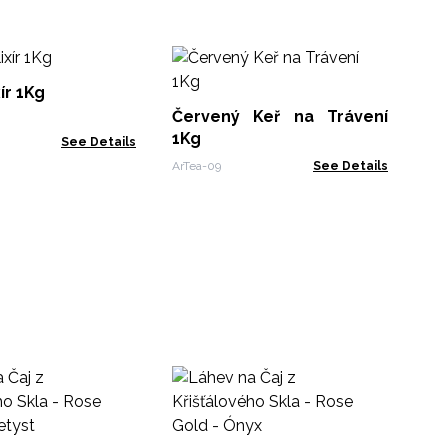
Bi
ír 1Kg
Červený Keř na Trávení
ArT
1Kg
See Details
ArTea-09
See Details
50g
ArtT