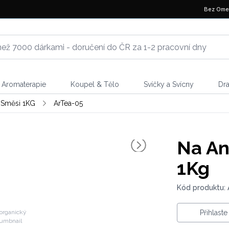
Bez Ome
Aromaterapie
Koupel & Tělo
Svíčky a Svícny
Dr
 Směsi 1KG
ArTea-05
Na An
1Kg
Kód produktu: 
organický
Přihlast