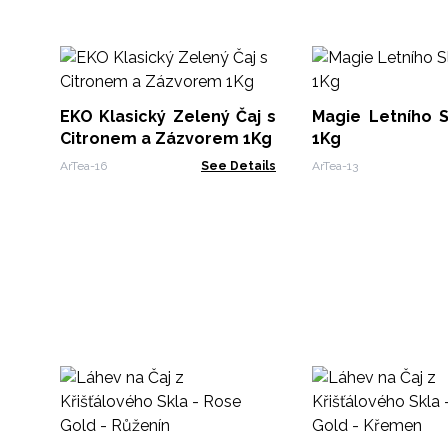
EKO Klasický Zelený Čaj s
Magie Letního S
Citronem a Zázvorem 1Kg
1Kg
ArTea-16
See Details
ArTea-13