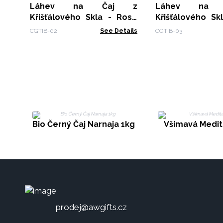
Láhev na Čaj z
Láhev na
Křišťálového Skla - Rose
Křišťálového Sk
Gold - Růženín
Gold - Křemen
CGTIB-02
See Details
CGTIB-03
Bio Černý Čaj Narnaja 1kg
Všímavá Medit
prodej@awgifts.cz