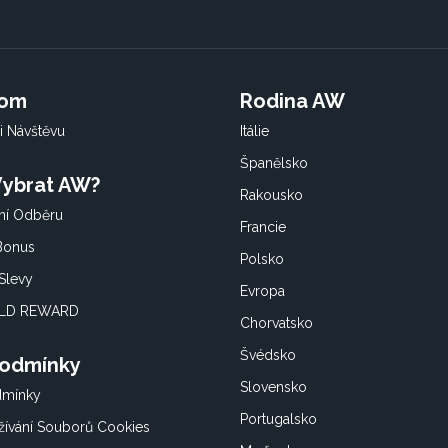
oom
Rodina AW
i Návštěvu
Itálie
Španělsko
 Vybrat AW?
Rakousko
í Odběru
Francie
 Bonus
Polsko
Slevy
Evropa
OLD REWARD
Chorvatsko
Švédsko
Podmínky
Slovensko
dmínky
Portugalsko
ívání Souborů Cookies