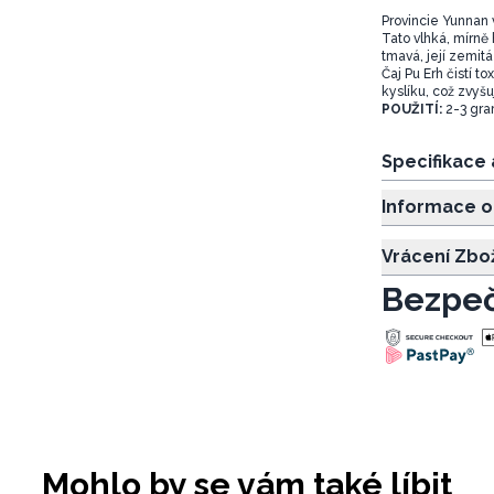
Provincie Yunnan 
Tato vlhká, mírně 
tmavá, její zemitá c
Čaj Pu Erh čistí t
kyslíku, což zvyšu
POUŽITÍ:
2-3 gra
Specifikace
Informace o
Vrácení Zbo
Bezpeč
Mohlo by se vám také líbit