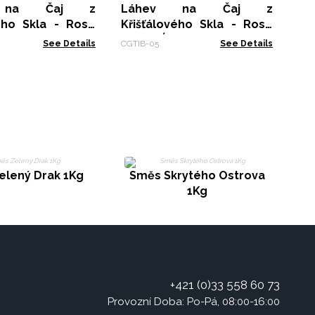
 na Čaj z
Láhev na Čaj z
vého Skla - Rose
Křišťálového Skla - Rose
etyst
Gold - Ónyx
See Details
CGTIB-05
See Details
elený Drak 1Kg
Směs Skrytého Ostrova
1Kg
+421 (0)33 558 60 73
Provozní Doba: Po-Pá, 08:00-16:00