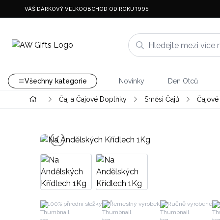
VÁŠ DÁRKOVÝ VELKOOBCHOD OD ROKU 1995
Všechny kategorie
Novinky
Den Otců
Čaj a Čajové Doplňky
Směsi Čajů
Čajové
100% přírodní složky
Řemeslný výrobek
Ručně vyrobené