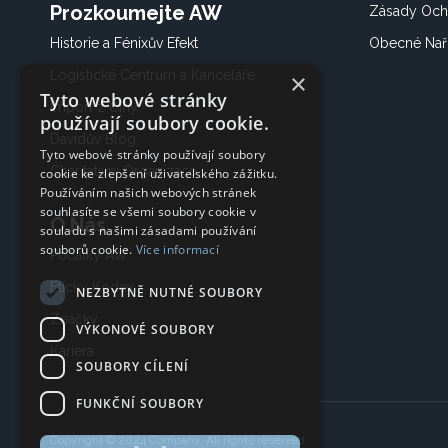
Prozkoumejte AW
Zásady Och
Historie a Fénixův Efekt
Obecné Nař
Logistické Centrum a Kanceláře
×
Tyto webové stránky
Import z Číny
používají soubory cookie.
Davidův Blog
Tyto webové stránky používají soubory
Charitativní Organizace
cookie ke zlepšení uživatelského zážitku.
Používáním našich webových stránek
souhlasíte se všemi soubory cookie v
O Nás
souladu s našimi zásadami používání
souborů cookie.
Více informací
Počátky AW
Etický Kodex
NEZBYTNĚ NUTNÉ SOUBORY
Značky
VÝKONOVÉ SOUBORY
Kariéra
SOUBORY CÍLENÍ
FUNKČNÍ SOUBORY
Copyright © 2024 Company, All rights reserved.