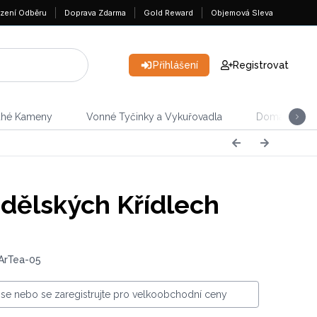
zení Odběru
Doprava Zdarma
Gold Reward
Objemová Sleva
Přihlášení
Registrovat
ahé Kameny
Vonné Tyčinky a Vykuřovadla
Domácnost &
dělských Křídlech
ArTea-05
e se nebo se zaregistrujte pro velkoobchodní ceny