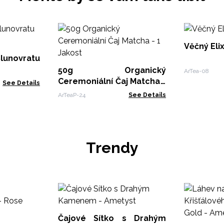
Věčný Elix
lunovratu
50g Organický
ArTea-08
Ceremoniální Čaj Matcha -
See Details
1 Jakost
ArTeaP-24
See Details
Trendy
Čajové Sítko s Drahým