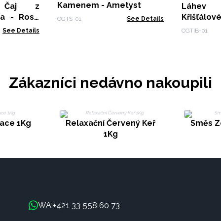
Kamenem - Ametyst
 Čaj z
Láhev
la - Rose
Křišťálo
CGTS-01
See Details
Gold - Am
See Details
CGTIB-01
Zákazníci nedávno nakoupili
ace 1Kg
Relaxační Červený Keř
Směs Z
1Kg
+421 33 558 60 73
WA: