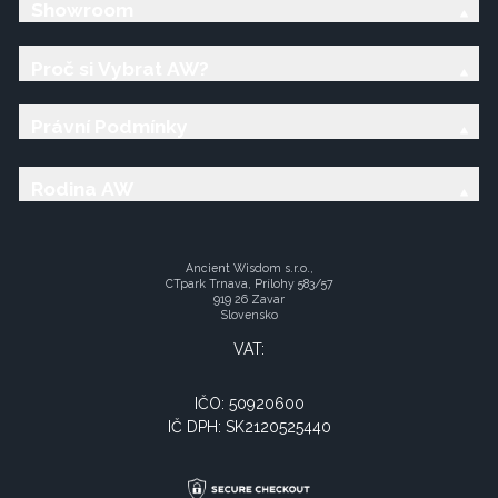
Showroom
Proč si Vybrat AW?
Právní Podmínky
Rodina AW
Ancient Wisdom s.r.o.,
CTpark Trnava, Prílohy 583/57
919 26 Zavar
Slovensko
VAT:
IČO: 50920600
IČ DPH: SK2120525440