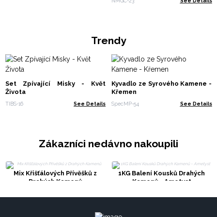
NMGC-23
See Details
Trendy
Set Zpívající Misky - Květ
Kyvadlo ze Syrového Kamene -
Života
Křemen
TIBS-16
See Details
SpecMP-54
See Details
Zákazníci nedávno nakoupili
Mix Křišťálových Přívěšků z
1KG Balení Kousků Drahých
Drahých Kamenů
Kamenů - Ametyst