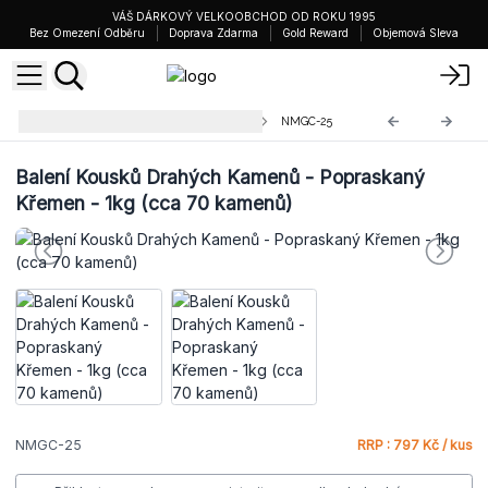
VÁŠ DÁRKOVÝ VELKOOBCHOD OD ROKU 1995
Bez Omezení Odběru
Doprava Zdarma
Gold Reward
Objemová Sleva
Mix Kousků Vzácných Kamenů
NMGC-25
Balení Kousků Drahých Kamenů - Popraskaný
Křemen - 1kg (cca 70 kamenů)
NMGC-25
RRP : 797 Kč / kus