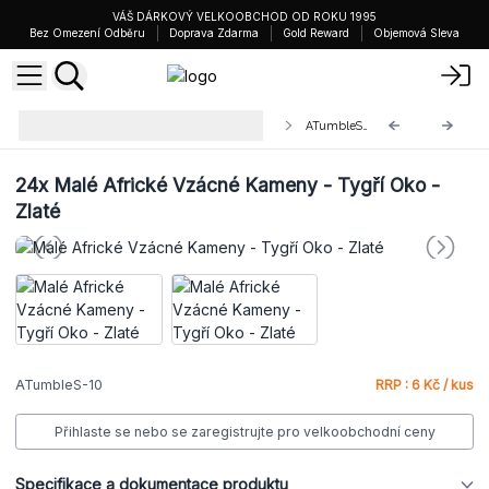
VÁŠ DÁRKOVÝ VELKOOBCHOD OD ROKU 1995
Bez Omezení Odběru
Doprava Zdarma
Gold Reward
Objemová Sleva
Malé Africké Vzácné Kameny 10-
ATumbleS-10
30mm
24x
Malé Africké Vzácné Kameny - Tygří Oko -
Zlaté
ATumbleS-10
RRP : 6 Kč / kus
Přihlaste se nebo se zaregistrujte pro velkoobchodní ceny
Specifikace a dokumentace produktu