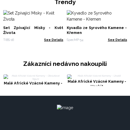
Trendy
Set Zpívající Misky - Květ
Kyvadlo ze Syrového Kamene -
Života
Křemen
TIBS-16
See Details
SpecMP-54
See Details
Zákazníci nedávno nakoupili
Malé Africké Vzácné Kameny -
Malé Africké Vzácné Kameny -
Unakit
Obrázkové Nguni