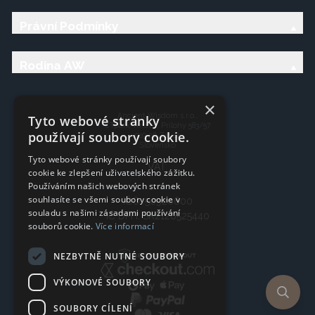
Právní Podmínky
Rodina AW
×
Ancient Wisdom s.r.o.,
Tyto webové stránky
CTpark Trnava, Prílohy 583/57
používají soubory cookie.
919 26 Zavar
Slovensko
Tyto webové stránky používají soubory
VAT:
cookie ke zlepšení uživatelského zážitku.
Používáním našich webových stránek
souhlasíte se všemi soubory cookie v
IČO: 50920600
souladu s našimi zásadami používání
IČ DPH: SK2120525440
souborů cookie.
Více informací
NEZBYTNĚ NUTNÉ SOUBORY
VÝKONOVÉ SOUBORY
SOUBORY CÍLENÍ