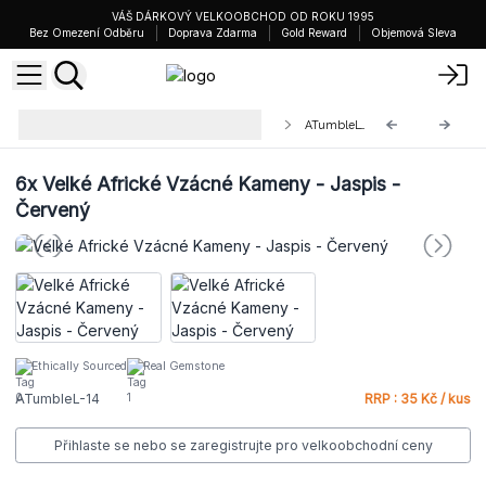
VÁŠ DÁRKOVÝ VELKOOBCHOD OD ROKU 1995
Bez Omezení Odběru
Doprava Zdarma
Gold Reward
Objemová Sleva
Velké Africké Vzácné Kameny 30-
ATumbleL-14
50mm
6x
Velké Africké Vzácné Kameny - Jaspis -
Červený
Ethically Sourced
Real Gemstone
ATumbleL-14
RRP : 35 Kč / kus
Přihlaste se nebo se zaregistrujte pro velkoobchodní ceny