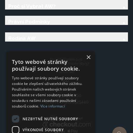
Proč si Vybrat AW?
Právní Podmínky
Rodina AW
×
Ancient Wisdom s.r.o.,
Tyto webové stránky
CTpark Trnava, Prílohy 583/57
používají soubory cookie.
919 26 Zavar
Slovensko
Tyto webové stránky používají soubory
VAT:
cookie ke zlepšení uživatelského zážitku.
Používáním našich webových stránek
souhlasíte se všemi soubory cookie v
IČO: 50920600
souladu s našimi zásadami používání
IČ DPH: SK2120525440
souborů cookie.
Více informací
NEZBYTNĚ NUTNÉ SOUBORY
VÝKONOVÉ SOUBORY