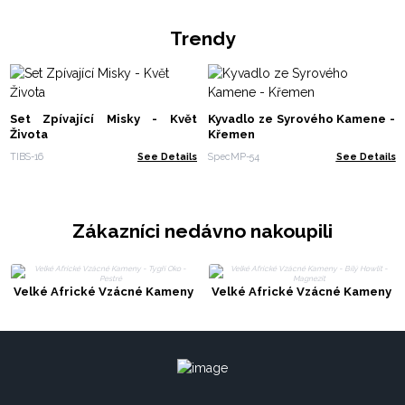
Trendy
Set Zpívající Misky - Květ
Kyvadlo ze Syrového Kamene -
Života
Křemen
TIBS-16
See Details
SpecMP-54
See Details
Zákazníci nedávno nakoupili
Velké Africké Vzácné Kameny
Velké Africké Vzácné Kameny
- Tygří Oko - Pestré
- Bílý Howlit - Magnezit