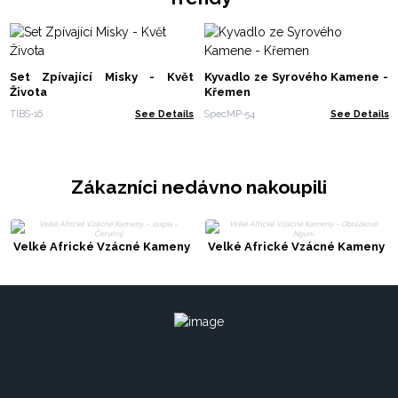
Set Zpívající Misky - Květ
Kyvadlo ze Syrového Kamene -
Života
Křemen
TIBS-16
See Details
SpecMP-54
See Details
Zákazníci nedávno nakoupili
Velké Africké Vzácné Kameny
Velké Africké Vzácné Kameny
- Jaspis - Červený
- Obrázkové Nguni