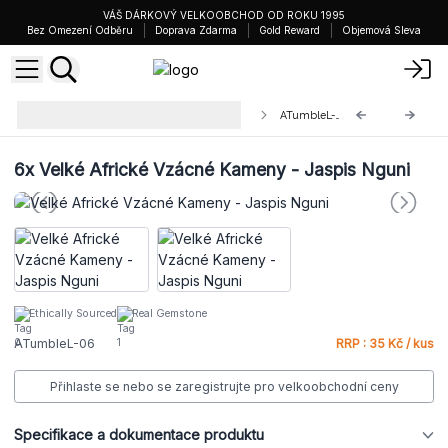
VÁŠ DÁRKOVÝ VELKOOBCHOD OD ROKU 1995
Bez Omezení Odběru
Doprava Zdarma
Gold Reward
Objemová Sleva
Velké Africké Vzácné Kameny 30-
ATumbleL-06
50mm
6x
Velké Africké Vzácné Kameny - Jaspis Nguni
Ethically Sourced
Real Gemstone
ATumbleL-06
RRP : 35 Kč / kus
Přihlaste se nebo se zaregistrujte pro velkoobchodní ceny
Specifikace a dokumentace produktu