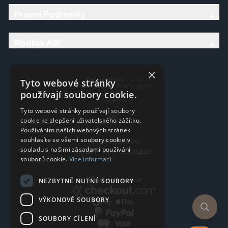
Právní Podmínky
Rodina AW
×
Ancient Wisdom s.r.o.,
Tyto webové stránky
CTpark Trnava, Prílohy 583/57
používají soubory cookie.
919 26 Zavar
Slovensko
Tyto webové stránky používají soubory
VAT:
cookie ke zlepšení uživatelského zážitku.
Používáním našich webových stránek
souhlasíte se všemi soubory cookie v
IČO: 50920600
souladu s našimi zásadami používání
IČ DPH: SK2120525440
souborů cookie.
Více informací
NEZBYTNĚ NUTNÉ SOUBORY
VÝKONOVÉ SOUBORY
SOUBORY CÍLENÍ