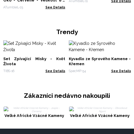
Oko - Červené - Velikost 8 -
ATumbleL-11
See Details
30mm
ATumbleL-25
See Details
Trendy
Set Zpívající Misky - Květ
Kyvadlo ze Syrového Kamene -
Života
Křemen
TIBS-16
See Details
SpecMP-54
See Details
Zákazníci nedávno nakoupili
Velké Africké Vzácné Kameny
Velké Africké Vzácné Kameny
- Jaspis - Červený
- Obrázkové Nguni