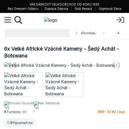
VÁŠ DÁRKOVÝ VELKOOBCHOD OD ROKU 1995
Bez Omezení Odběru
Doprava Zdarma
Gold Reward
Objemová Sleva
Velké Africké Vzácné Kameny 30-
ATumbleL-01
50mm
6x
Velké Africké Vzácné Kameny - Šedý Achát -
Botswana
Ethically Sourced
Real Gemstone
ATumbleL-01
RRP : 51 Kč / kus
Připomeň mi