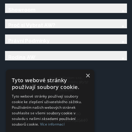
Showroom
Proč si Vybrat AW?
Právní Podmínky
Rodina AW
×
Ancient Wisdom s.r.o.,
Tyto webové stránky
CTpark Trnava, Prílohy 583/57
používají soubory cookie.
919 26 Zavar
Slovensko
Tyto webové stránky používají soubory
VAT:
cookie ke zlepšení uživatelského zážitku.
Používáním našich webových stránek
souhlasíte se všemi soubory cookie v
IČO: 50920600
souladu s našimi zásadami používání
IČ DPH: SK2120525440
souborů cookie.
Více informací