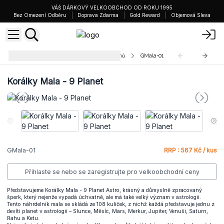
VÁŠ DÁRKOVÝ VELKOOBCHOD OD ROKU 1995
Bez Omezení Odběru
Doprava Zdarma
Gold Reward
Objemová Sleva
Korálky Mala ze Vzácných Kamenů
GMala-01
Korálky Mala - 9 Planet
GMala-01
RRP : 567 Kč / kus
Přihlaste se nebo se zaregistrujte pro velkoobchodní ceny
Představujeme Korálky Mala - 9 Planet Astro, krásný a důmyslně zpracovaný
šperk, který nejenže vypadá úchvatně, ale má také velký význam v astrologii.
Tento náhrdelník mala se skládá ze 108 kuliček, z nichž každá představuje jednu z
devíti planet v astrologii – Slunce, Měsíc, Mars, Merkur, Jupiter, Venuši, Saturn,
Rahu a Ketu.