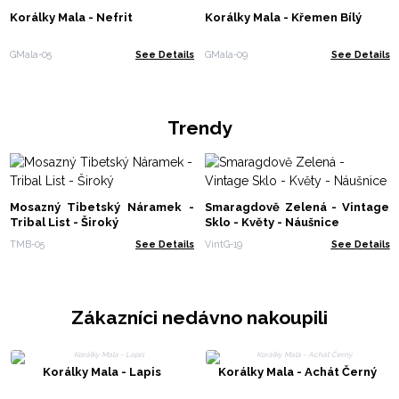
Korálky Mala - Nefrit
Korálky Mala - Křemen Bílý
GMala-05
See Details
GMala-09
See Details
Trendy
Mosazný Tibetský Náramek -
Smaragdově Zelená - Vintage
Tribal List - Široký
Sklo - Květy - Náušnice
TMB-05
See Details
VintG-19
See Details
Zákazníci nedávno nakoupili
Korálky Mala - Lapis
Korálky Mala - Achát Černý