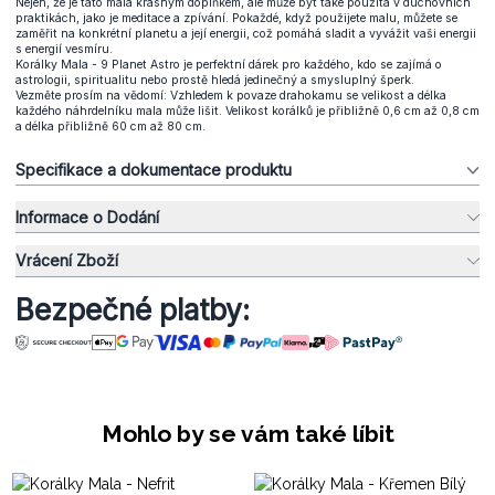
Nejen, že je tato mala krásným doplňkem, ale může být také použita v duchovních
praktikách, jako je meditace a zpívání. Pokaždé, když použijete malu, můžete se
zaměřit na konkrétní planetu a její energii, což pomáhá sladit a vyvážit vaši energii
s energií vesmíru.
Korálky Mala - 9 Planet Astro je perfektní dárek pro každého, kdo se zajímá o
astrologii, spiritualitu nebo prostě hledá jedinečný a smysluplný šperk.
Vezměte prosím na vědomí: Vzhledem k povaze drahokamu se velikost a délka
každého náhrdelníku mala může lišit. Velikost korálků je přibližně 0,6 cm až 0,8 cm
a délka přibližně 60 cm až 80 cm.
Specifikace a dokumentace produktu
Informace o Dodání
Vrácení Zboží
Bezpečné platby:
Mohlo by se vám také líbit