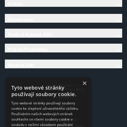
O Nás
Showroom
Proč si Vybrat AW?
Právní Podmínky
Rodina AW
×
Ancient Wisdom s.r.o.,
Tyto webové stránky
CTpark Trnava, Prílohy 583/57
používají soubory cookie.
919 26 Zavar
Slovensko
Tyto webové stránky používají soubory
VAT:
cookie ke zlepšení uživatelského zážitku.
Používáním našich webových stránek
souhlasíte se všemi soubory cookie v
IČO: 50920600
souladu s našimi zásadami používání
IČ DPH: SK2120525440