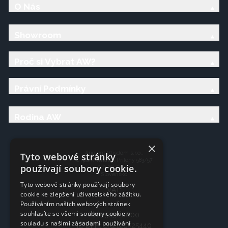
O Nás
Showroom
Proč si Vybrat AW?
Právní Podmínky
Rodina AW
×
Ancient Wisdom s.r.o.,
Tyto webové stránky
CTpark Trnava, Prílohy 583/57
používají soubory cookie.
919 26 Zavar
Slovensko
Tyto webové stránky používají soubory
VAT:
cookie ke zlepšení uživatelského zážitku.
Používáním našich webových stránek
souhlasíte se všemi soubory cookie v
IČO: 50920600
souladu s našimi zásadami používání
IČ DPH: SK2120525440