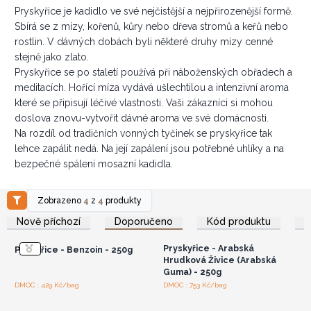
Pryskyřice je kadidlo ve své nejčistější a nejpřirozenější formě.
Sbírá se z mízy, kořenů, kůry nebo dřeva stromů a keřů nebo
rostlin. V dávných dobách byli některé druhy mízy cenné
stejně jako zlato.
Pryskyřice se po staletí používá při náboženských obřadech a
meditacích. Hořící míza vydává ušlechtilou a intenzivní aroma
které se připisují léčivé vlastnosti. Vaši zákazníci si mohou
doslova znovu-vytvořit dávné aroma ve své domácnosti.
Na rozdíl od tradičních vonných tyčinek se pryskyřice tak
lehce zapálit nedá. Na její zapálení jsou potřebné uhlíky a na
bezpečné spálení mosazní kadidla.
Zobrazeno
4
z
4
produkty
Přihlaste se nebo se
Přihlaste se nebo se
zaregistrujte pro
zaregistrujte pro
Nově příchozí
Doporučeno
Kód produktu
velkoobchodní ceny
velkoobchodní ceny
Pryskyřice - Arabská
Pryskiřice - Benzoin - 250g
Hrudková Živice (Arabská
Guma) - 250g
Přihlaste se nebo se
Přihlaste se nebo se
DMOC : 429 Kč/bag
DMOC : 753 Kč/bag
zaregistrujte pro
zaregistrujte pro
velkoobchodní ceny
velkoobchodní ceny