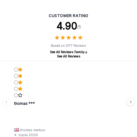
CUSTOMER RATING
4.90
/5
★
★
★
★
★
★
★
★
★
★
Based on 6177 Reviews
See All Reviews Family
See All Reviews
thomas ***
thomas markus
4. srpna 2026