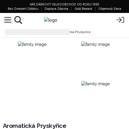
VÁŠ DÁRKOVÝ VELKOOBCHOD OD ROKU 1995
Bez Omezení Odběru
Doprava Zdarma
Gold Reward
Objemová Sleva
Pryskyřice a prášky
Aromatická Pryskyřice
Aromatická Pryskyřice