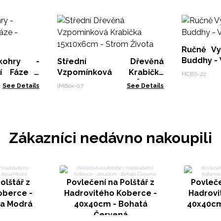
Ručně Vy
Buddhy - 
nkohry -
Střední Dřevěná
ní Fáze -
Vzpomínková Krabička
HCBS-22
15x10x6cm - Strom Života
See Details
IMBox-07
See Details
Zákazníci nedávno nakoupili
olštář z
Povlečení na Polštář z
Povleče
oberce -
Hadrovitého Koberce -
Hadrovi
ua Modrá
40x40cm - Bohatá
40x40cm
Červená