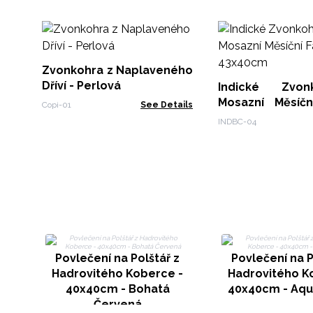
Zvonkohra z Naplaveného
Dříví - Perlová
Indické Zvo
Mosazní Měsíč
Copi-01
See Details
43x40cm
INDBC-04
Povlečení na Polštář z
Povlečení na P
Hadrovitého Koberce -
Hadrovitého K
40x40cm - Bohatá
40x40cm - Aq
Červená