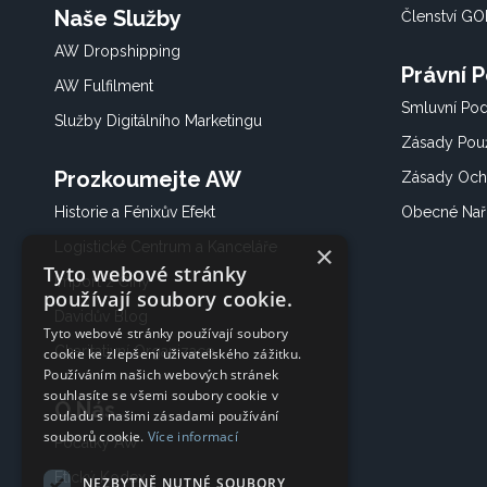
Naše Služby
Členství G
AW Dropshipping
Právní 
AW Fulfilment
Smluvní Po
Služby Digitálního Marketingu
Zásady Použ
Prozkoumejte AW
Zásady Och
Historie a Fénixův Efekt
Obecné Nař
Logistické Centrum a Kanceláře
×
Tyto webové stránky
Import z Číny
používají soubory cookie.
Davidův Blog
Tyto webové stránky používají soubory
Charitativní Organizace
cookie ke zlepšení uživatelského zážitku.
Používáním našich webových stránek
souhlasíte se všemi soubory cookie v
O Nás
souladu s našimi zásadami používání
souborů cookie.
Více informací
Počátky AW
Etický Kodex
NEZBYTNĚ NUTNÉ SOUBORY