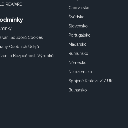
OLD REWARD
Chorvatsko
Švédsko
Podmínky
Slovensko
dmínky
Portugalsko
ívání Souborů Cookies
Maďarsko
rany Osobních Údajů
Rumunsko
ízení o Bezpečnosti Výrobků
Německo
Nizozemsko
Spojené Království / UK
Bulharsko