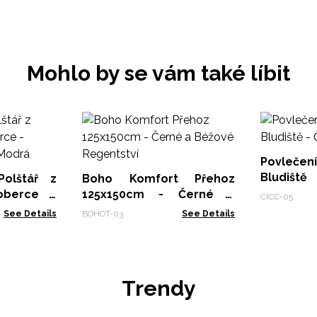
Mohlo by se vám také líbit
Povlečen
Bludiš
Polštář z
Boho Komfort Přehoz
40x40cm
oberce -
125x150cm - Černé a
CICC-05
 Modrá
Béžové Regentství
See Details
BOHOT-03
See Details
Trendy