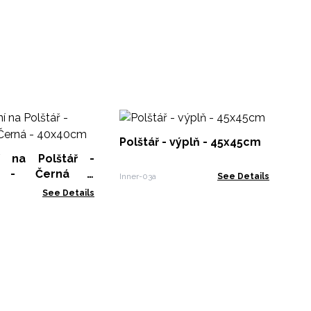
Po
Čt
Polštář - výplň - 45x45cm
í na Polštář -
CIC
tě - Černá -
Inner-03a
See Details
See Details