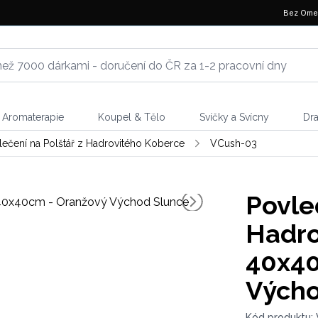
Bez Ome
Aromaterapie
Koupel & Tělo
Svíčky a Svícny
Dr
lečení na Polštář z Hadrovitého Koberce
VCush-03
Povle
Hadro
40x40
Výcho
Kód produktu: