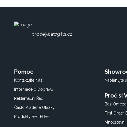
prodej@awgifts.cz
Pomoc
Showr
Kontaktujte Nás
Naplánujte s
Informace o Dopravě
Proč si
Reklamační Řád
Bez Omezen
Často Kladené Otázky
First Order
Produkty Bez Etiket
Množstevní 