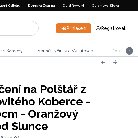
zení Odběru
Doprava Zdarma
Gold Reward
Objemová Sleva
Přihlášení
Registrovat
ahé Kameny
Vonné Tyčinky a Vykuřovadla
Domácnost &
čení na Polštář z
vitého Koberce -
cm - Oranžový
d Slunce
 VCush-03