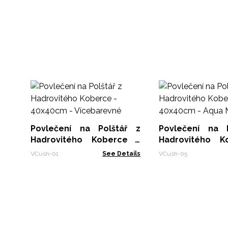
Povlečení na Polštář z
Povlečení na 
Hadrovitého Koberce -
Hadrovitého K
40x40cm - Vícebarevné
40x40cm - Aqua
VCush-01
See Details
VCush-05