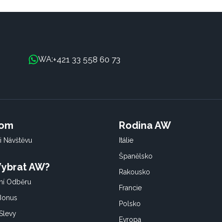
+421 33 558 60 73
WA:
oom
Rodina AW
i Návštěvu
Itálie
Španělsko
 Vybrat AW?
Rakousko
í Odběru
Francie
 Bonus
Polsko
Slevy
Evropa