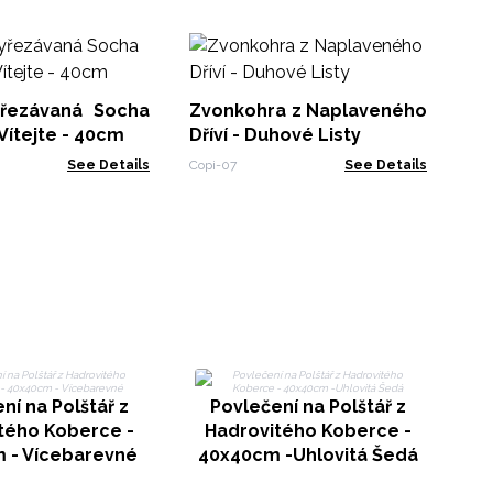
In
Ve
24
řezávaná Socha
Zvonkohra z Naplaveného
IND
Vítejte - 40cm
Dříví - Duhové Listy
See Details
Copi-07
See Details
ní na Polštář z
Povlečení na Polštář z
tého Koberce -
Hadrovitého Koberce -
 - Vícebarevné
40x40cm -Uhlovitá Šedá