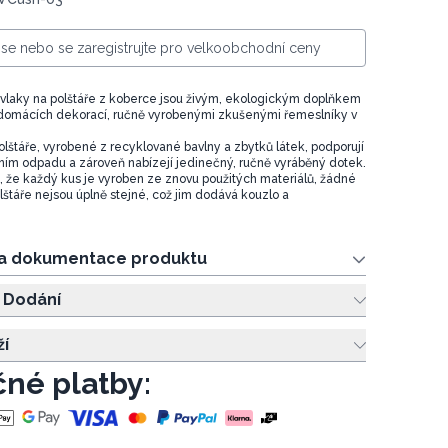
e se nebo se zaregistrujte pro velkoobchodní ceny
vlaky na polštáře z koberce jsou živým, ekologickým doplňkem
 domácích dekorací, ručně vyrobenými zkušenými řemeslníky v
olštáře, vyrobené z recyklované bavlny a zbytků látek, podporují
ením odpadu a zároveň nabízejí jedinečný, ručně vyráběný dotek.
 že každý kus je vyroben ze znovu použitých materiálů, žádné
lštáře nejsou úplně stejné, což jim dodává kouzlo a
 a dokumentace produktu
 Dodání
ží
né platby: