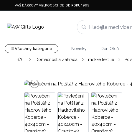
VÁŠ DÁRKOVÝ VELKOOBCHOD OD ROKU 1995
Všechny kategorie
Novinky
Den Otců
Domácnost a Zahrada
měkké textilie
Pov