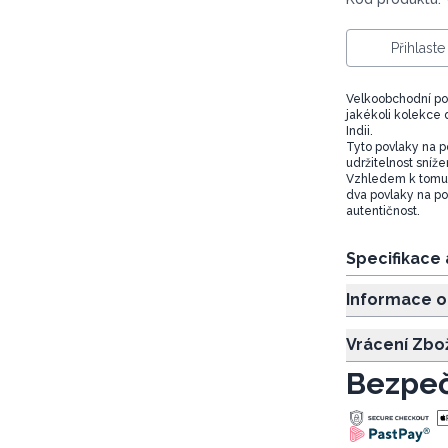
Přihlast
Velkoobchodní po
jakékoli kolekce
Indii.
Tyto povlaky na p
udržitelnost sníž
Vzhledem k tomu,
dva povlaky na po
autentičnost.
Specifikace
Informace o
Vrácení Zbo
Bezpeč